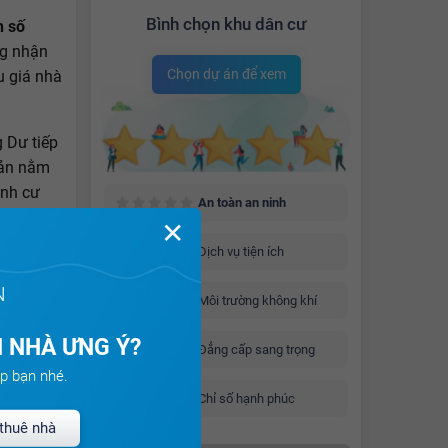
Bình chọn khu dân cư
h số
g nhận
Chọn dự án để xem
u giá nhà
 Dư tiếp
sản nằm
ịnh cư
An toàn an ninh
✕
Dịch vụ tiện ích
ầu lô
ông Dư lo
N
Môi trường không khí
 số tiền
 đấu giá
 NHÀ ƯNG Ý?
Đẳng cấp sang trọng
ả mạo là
p bạn nhé.
g nhận
Chỉ số hạnh phúc
tại
thuê nhà