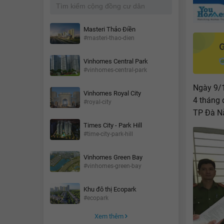
Masteri Thảo Điền
#masteri-thao-dien
Vinhomes Central Park
#vinhomes-central-park
Ngày 9/
Vinhomes Royal City
4 tháng 
#royal-city
TP Đà Nẵ
Times City - Park Hill
#time-city-park-hill
Vinhomes Green Bay
#vinhomes-green-bay
Khu đô thị Ecopark
#ecopark
Xem thêm