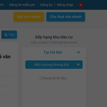
PRO
Đăng tin miễn phí
Đăng ký
Đăng nhập
Bán nhà nhanh
Cho thuê nhà nhanh
Tìm
Xếp hạng khu dân cư
(Căn cứ theo 13,548 lượt bình chọn)
Hà Nội
ả văn
Môi trường không khí
Đang tải dữ liệu...