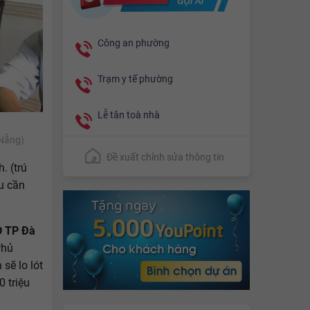
Công an phường
Trạm y tế phường
Lễ tân toà nhà
 Nẵng)
Đề xuất chỉnh sửa thông tin
. (trú
u cần
 TP Đà
Phủ
sẽ lo lót
 triệu