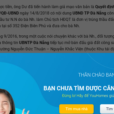
c tiền, ông Dư đã tiến hành làm giả mạo văn bản là
Quyết địn
8/QĐ-UBND
ngày 14/8/2018 có nội dung
UBND TP Đà Nẵng
côn
ầu tư N.N do bà Nh. làm Chủ tịch HĐQT là đơn vị trúng thầu đấ
 tại số 352 Điện Biên Phủ và đưa cho bà Nh.
g 9/2016, trong một cuộc nói chuyện khác với bà Nh., đối tượng
a thông tin
UBNTP Đà Nẵng
tiếp tục mở bán đấu giá đất công 
 đường Nguyễn Đức Thuận – Nguyễn Khắc Viện (thuộc Khu tái đ
m phường Bắc Mỹ An, quận Ngũ Hành Sơn, TP Đà Nẵng).
g này vẫn hứa hẹn đảm bảo sẽ giúp cho bà Nh. tiếp tục trúng th
 sản kể trên và bà Nh. đã tiếp tục đưa tiền 800 triệu đồng cho 
THÂN CHÀO BẠ
bà Nh. trúng đấu giá. Như vậy qua hai vụ việc, ông Dư đã lừa đảo
ồng của bà Nh. từ việc giả mạo văn bản của Nhà nước liên quan
BẠN CHƯA TÌM ĐƯỢC CĂN
 sản trên địa bàn. Sau đó, Nguyễn Dư đã làm văn bản photo gi
Đừng lo! Hãy để YouHomes giú
ịnh số 192/2017/QĐ-UBND ký ngày 14/7/2019 có nội dung côn
ầu tư N.N do bà Nh. làm Chủ tịch HĐQT đã trúng đấu giá lô đất 
Tìm mua nhà
Tìm 
guyễn Đức Thuận – Nguyễn Khắc Viện.