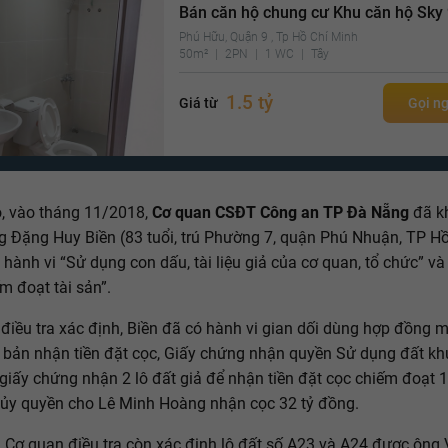
Bán căn hộ chung cư Khu căn hộ Sky
Phú Hữu, Quận 9 , Tp Hồ Chí Minh
50m²
2PN
1 WC
Tây
1.5 tỷ
Giá từ
Gọi n
, vào tháng 11/2018,
Cơ quan CSĐT Công an TP Đà Nẵng
đã kh
g Đặng Huy Biền (83 tuổi, trú Phường 7, quận Phú Nhuận, TP Hồ
 hành vi “Sử dụng con dấu, tài liệu giả của cơ quan, tổ chức” và
m đoạt tài sản”.
điều tra xác định, Biền đã có hành vi gian dối dùng hợp đồng 
n bản nhận tiền đặt cọc, Giấy chứng nhận quyền Sử dụng đất kh
 giấy chứng nhận 2 lô đất giả để nhận tiền đặt cọc chiếm đoạt 1
ủy quyền cho Lê Minh Hoàng nhận cọc 32 tỷ đồng.
, Cơ quan điều tra còn xác định lô đất số A23 và A24 được ông