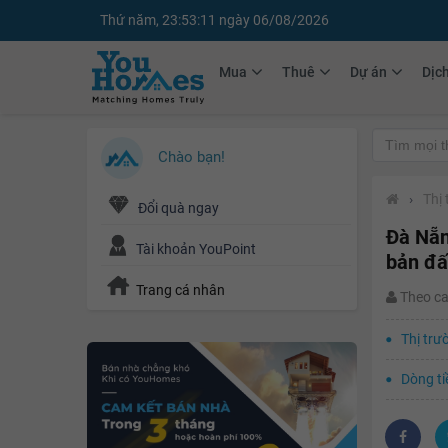
Thứ năm, 23:53:12 ngày 06/08/2026
Mua
Thuê
Dự án
Dịc
Chào bạn!
›
Thị
Đổi quà ngay
Đà Nẵn
Tài khoản YouPoint
bản đấ
Trang cá nhân
Theo c
Thị trư
Dòng ti