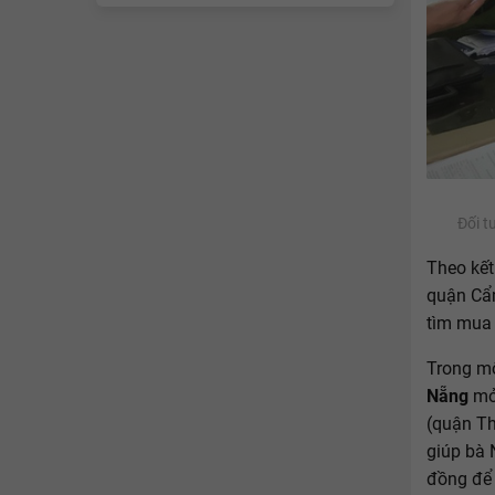
Đối t
Theo kết
quận Cẩm
tìm mua 
Trong mộ
Nẵng
mở
(quận Th
giúp bà 
đồng để l