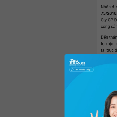
Nhận đượ
75/201
Cty CP Đ
công sản
Đến thán
tục bịa r
tại trục
phía Na
Đối tượn
đất công
lót cho 
1,4 tỷ đ
đất công
Quyết đ
Cty CP Đ
đường N