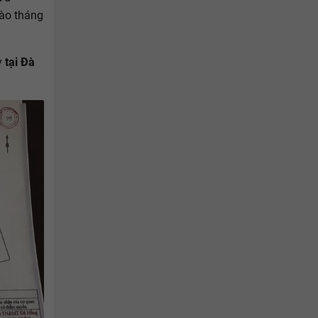
vào tháng
y
tại Đà