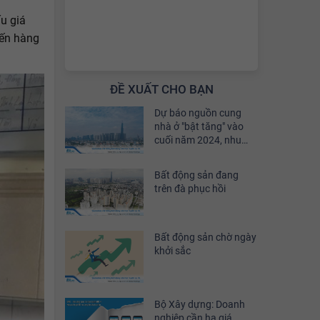
u giá
đến hàng
ĐỀ XUẤT CHO BẠN
Dự báo nguồn cung
nhà ở "bật tăng" vào
cuối năm 2024, nhu
cầu đầu tư sẽ phục hồi
khoảng 30%
Bất động sản đang
trên đà phục hồi
Bất động sản chờ ngày
khởi sắc
Bộ Xây dựng: Doanh
nghiệp cần hạ giá