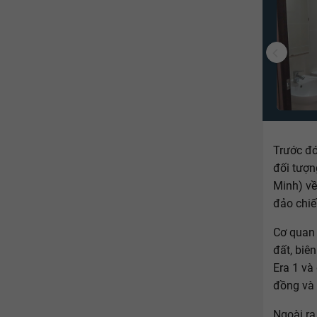
Trước đó
đối tượn
Minh) về
đảo chiế
Cơ quan 
đất, biê
Era 1 và
đồng và 
Ngoài ra