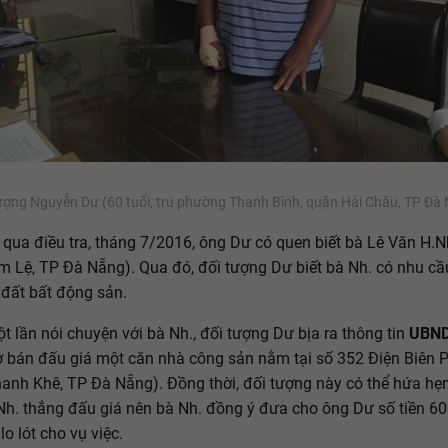
ượng Nguyễn Dư (60 tuổi, trú phường Thanh Bình, quận Hải Châu, TP Đà
 qua điều tra, tháng 7/2016, ông Dư có quen biết bà Lê Văn H.Nh
 Lệ, TP Đà Nẵng). Qua đó, đối tượng Dư biết bà Nh. có nhu cầ
đất bất động sản.
t lần nói chuyện với bà Nh., đối tượng Dư bịa ra thông tin
UBND
 bán đấu giá một căn nhà công sản nằm tại số 352 Điện Biên 
anh Khê, TP Đà Nẵng). Đồng thời, đối tượng này có thể hứa hẹn 
Nh. thắng đấu giá nên bà Nh. đồng ý đưa cho ông Dư số tiền 600
o lót cho vụ việc.