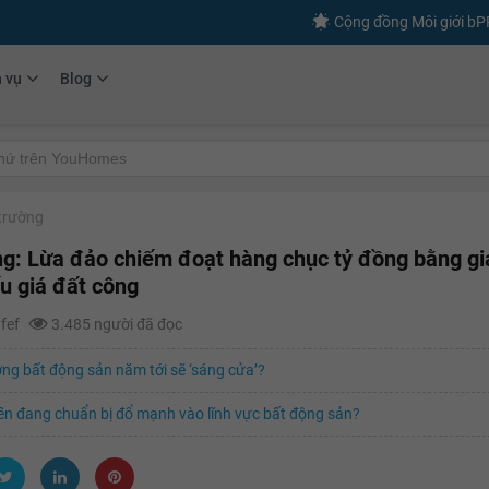
Cộng đồng Môi giới b
h vụ
Blog
 trường
g: Lừa đảo chiếm đoạt hàng chục tỷ đồng bằng gi
u giá đất công
afef
3.485 người đã đọc
ờng bất động sản năm tới sẽ ‘sáng cửa’?
ền đang chuẩn bị đổ mạnh vào lĩnh vực bất động sản?