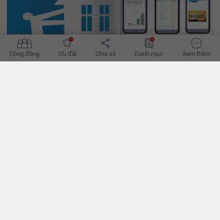
Cộng đồng
Ưu đãi
Chia sẻ
Danh mục
Xem thêm
Bộ Xây dựng: Doanh nghiệp cần hạ giá thành bất động
sản
Bộ Xây dựng kêu gọi các doanh nghiệp cần ưu tiên nguồn vốn đầu
tư để hoàn thành 130.000 căn nhà ở xã hội, thúc đẩy thị trường bất
động sản trong năm 2024.