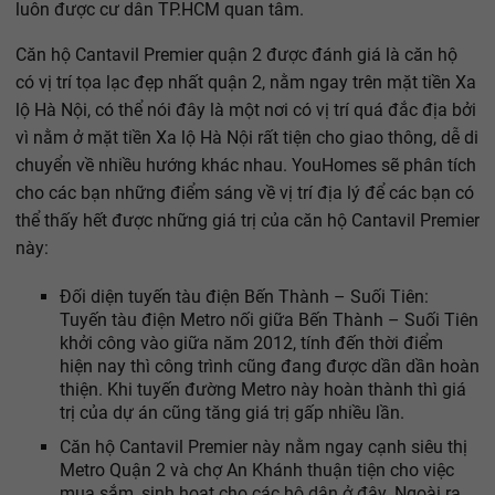
luôn được cư dân TP.HCM quan tâm.
Căn hộ Cantavil Premier quận 2 được đánh giá là căn hộ
có vị trí tọa lạc đẹp nhất quận 2, nằm ngay trên mặt tiền Xa
lộ Hà Nội, có thể nói đây là một nơi có vị trí quá đắc địa bởi
vì nằm ở mặt tiền Xa lộ Hà Nội rất tiện cho giao thông, dễ di
chuyển về nhiều hướng khác nhau. YouHomes sẽ phân tích
cho các bạn những điểm sáng về vị trí địa lý để các bạn có
thể thấy hết được những giá trị của căn hộ Cantavil Premier
này:
Đối diện tuyến tàu điện Bến Thành – Suối Tiên:
Tuyến tàu điện Metro nối giữa Bến Thành – Suối Tiên
khởi công vào giữa năm 2012, tính đến thời điểm
hiện nay thì công trình cũng đang được dần dần hoàn
thiện. Khi tuyến đường Metro này hoàn thành thì giá
trị của dự án cũng tăng giá trị gấp nhiều lần.
Căn hộ Cantavil Premier này nằm ngay cạnh siêu thị
Metro Quận 2 và chợ An Khánh thuận tiện cho việc
mua sắm, sinh hoạt cho các hộ dân ở đây. Ngoài ra,