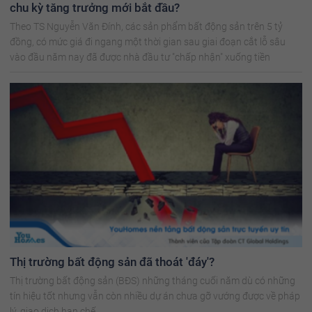
chu kỳ tăng trưởng mới bắt đầu?
Theo TS Nguyễn Văn Đính, các sản phẩm bất động sản trên 5 tỷ
đồng, có mức giá đi ngang một thời gian sau giai đoạn cắt lỗ sâu
vào đầu năm nay đã được nhà đầu tư "chấp nhận" xuống tiền
Thị trường bất động sản đã thoát 'đáy'?
Thị trường bất động sản (BĐS) những tháng cuối năm dù có những
tín hiệu tốt nhưng vẫn còn nhiều dự án chưa gỡ vướng được về pháp
lý, giao dịch hạn chế.