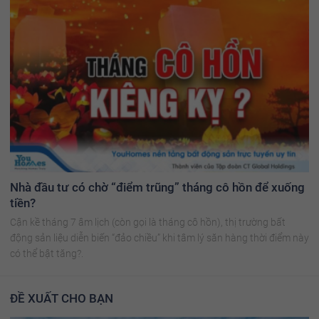
Nhà đầu tư có chờ “điểm trũng” tháng cô hồn để xuống
tiền?
Cận kề tháng 7 âm lịch (còn gọi là tháng cô hồn), thị trường bất
động sản liệu diễn biến “đảo chiều” khi tâm lý săn hàng thời điểm này
có thể bật tăng?.
ĐỀ XUẤT CHO BẠN