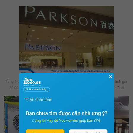
✕
Tầng 1 đến tầng 6: Trung tâm thương mại PARKSON với tổng diện tích gần
30.000m2, là TTTM quốc tế đầu tiên ở khu vực phía Đông Thành Phố
Thân chào bạn
Bạn chưa tìm được căn nhà ưng ý?
Đừng lo! Hãy để YouHomes giúp bạn nhé.