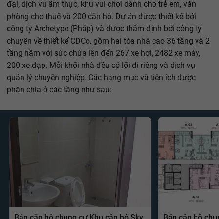
đại, dịch vụ ẩm thực, khu vui chơi dành cho trẻ em, văn
phòng cho thuê và 200 căn hộ. Dự án được thiết kế bởi
công ty Archetype (Pháp) và được thẩm định bởi công ty
chuyên về thiết kế CDCo, gồm hai tòa nhà cao 36 tầng và 2
tầng hầm với sức chứa lên đến 267 xe hơi, 2482 xe máy,
200 xe đạp. Mỗi khối nhà đều có lối đi riêng và dịch vụ
quản lý chuyên nghiệp. Các hạng mục và tiện ích được
phân chia ở các tầng như sau:
Bán căn hộ chung cư Khu căn hộ Sky
Bán căn hộ chu