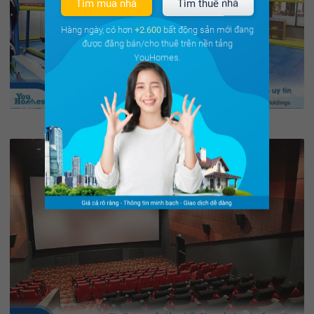
Tìm mua nhà
Tìm thuê nhà
Hàng ngày, có hơn
+2.600
bất động sản mới đang
được đăng bán/cho thuê trên nền tảng
YouHomes.
Khu vui chơi cho trẻ em tại tầng 6