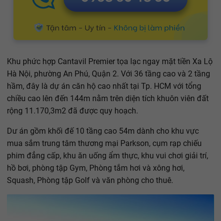
Khu phức hợp Cantavil Premier tọa lạc ngay mặt tiền Xa Lộ
Hà Nội, phường An Phú, Quận 2. Với 36 tầng cao và 2 tầng
hầm, đây là dự án căn hộ cao nhất tại Tp. HCM với tổng
chiều cao lên đến 144m nằm trên diện tích khuôn viên đất
rộng 11.170,3m2 đã được quy hoạch.
Dư án gồm khối đế 10 tầng cao 54m dành cho khu vực
mua sắm trung tâm thương mại Parkson, cụm rạp chiếu
phim đẳng cấp, khu ăn uống ẩm thực, khu vui chơi giải trí,
hồ bơi, phòng tập Gym, Phòng tắm hơi và xông hơi,
Squash, Phòng tập Golf và văn phòng cho thuê.