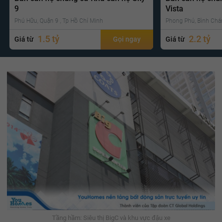
9
Vista
Phú Hữu, Quận 9 , Tp Hồ Chí Minh
Phong Phú, Bình Chá
1.5 tỷ
2.2 tỷ
Giá từ
Gọi ngay
Giá từ
Tầng hầm: Siêu thị BigC và khu vực đậu xe