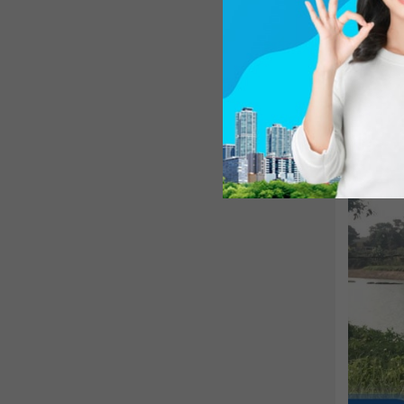
cây lâu
2018 đế