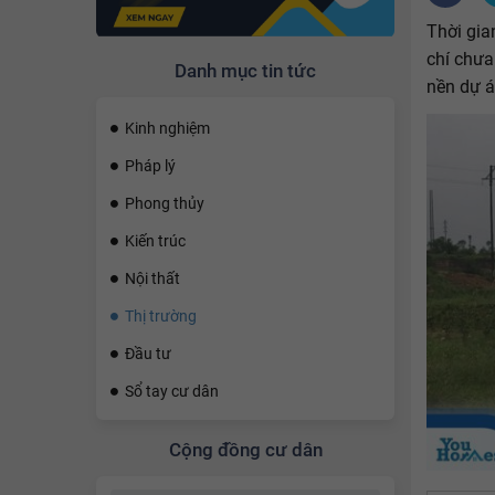
Thời gia
chí chưa
Danh mục tin tức
nền dự á
Kinh nghiệm
Pháp lý
Phong thủy
Kiến trúc
Nội thất
Thị trường
Đầu tư
Sổ tay cư dân
Cộng đồng cư dân