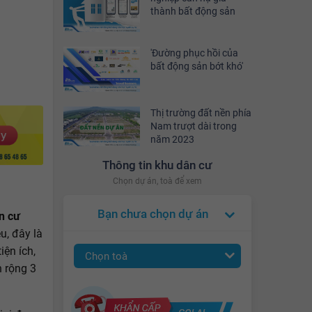
thành bất động sản
'Đường phục hồi của
bất động sản bớt khó'
Thị trường đất nền phía
Nam trượt dài trong
năm 2023
Thông tin khu dân cư
Chọn dự án, toà để xem
Bạn chưa chọn dự án
n cư
u, đây là
iện ích,
Chọn toà
n rộng 3