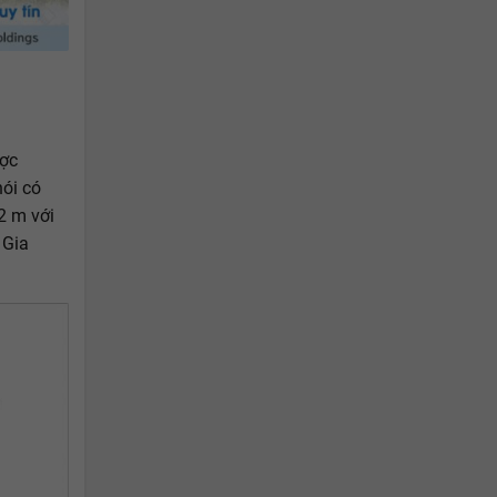
ược
nói có
,2 m với
 Gia