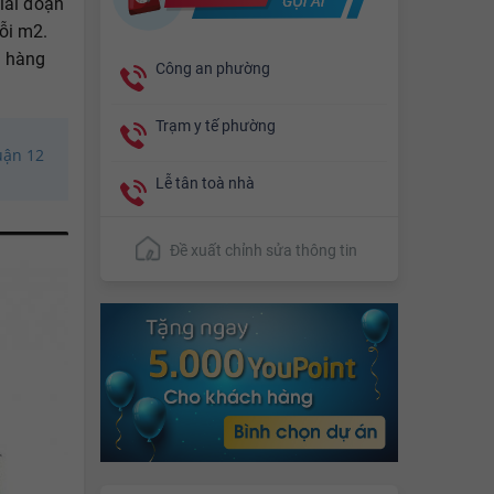
iai đoạn
ỗi m2.
h hàng
Công an phường
Trạm y tế phường
uận 12
Lễ tân toà nhà
Đề xuất chỉnh sửa thông tin