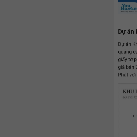
Dự án 
Dự án Kh
quảng cá
giấy tờ
p
giá bán 
Phát với