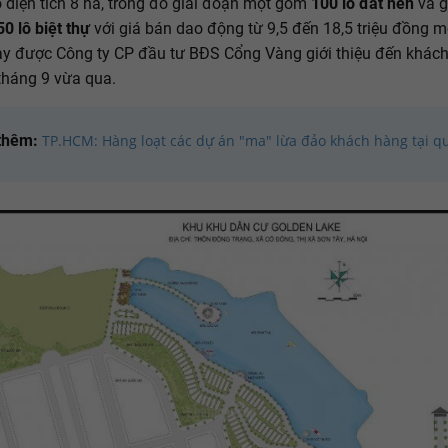
 diện tích 8 ha, trong đó giai đoạn một gồm
100 lô đất nền
và g
0 lô biệt thự
với giá bán dao động từ 9,5 đến 18,5 triệu đồng m
y được Công ty CP đầu tư BĐS Cổng Vàng giới thiệu đến khác
tháng 9 vừa qua.
thêm:
TP.HCM: Hàng loạt các dự án "ma" lừa đảo khách hàng tại q