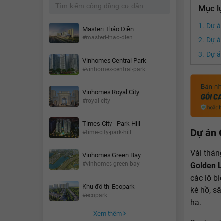
Mục l
Dự á
Masteri Thảo Điền
#masteri-thao-dien
Dự á
Dự á
Vinhomes Central Park
#vinhomes-central-park
Vinhomes Royal City
#royal-city
Times City - Park Hill
Dự án 
#time-city-park-hill
Vài tháng
Vinhomes Green Bay
#vinhomes-green-bay
Golden 
các lô bi
Khu đô thị Ecopark
kè hồ, s
#ecopark
ha.
Xem thêm