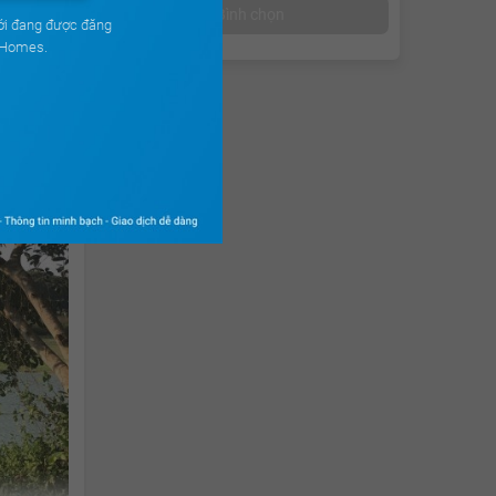
từ năm
Bình chọn
ới đang được đăng
uHomes.