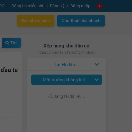
PRO
Đăng tin miễn phí
Đăng ký
Đăng nhập
Bán nhà nhanh
Cho thuê nhà nhanh
Tìm
Xếp hạng khu dân cư
(Căn cứ theo 13,548 lượt bình chọn)
Hà Nội
 đầu tư
Môi trường không khí
Đang tải dữ liệu...