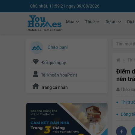
Chủ nhật, 11:59:23 ngày 09/08/2026
Mua
Thuê
Dự án
Dịc
Chào bạn!
›
Thị
Đổi quà ngay
Điểm d
Tài khoản YouPoint
nên tr
Trang cá nhân
Theo c
Thị trư
Dòng ti