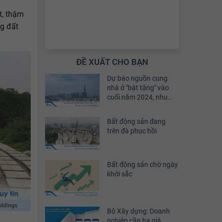
t, thậm
g đất
ĐỀ XUẤT CHO BẠN
Dự báo nguồn cung
nhà ở "bật tăng" vào
cuối năm 2024, nhu
cầu đầu tư sẽ phục hồi
khoảng 30%
Bất động sản đang
trên đà phục hồi
Bất động sản chờ ngày
khởi sắc
Bộ Xây dựng: Doanh
nghiệp cần hạ giá