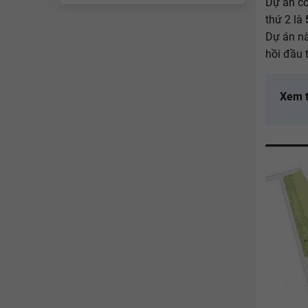
Dự án có
thứ 2 là
5
Dự án nà
hồi đầu 
Xem 