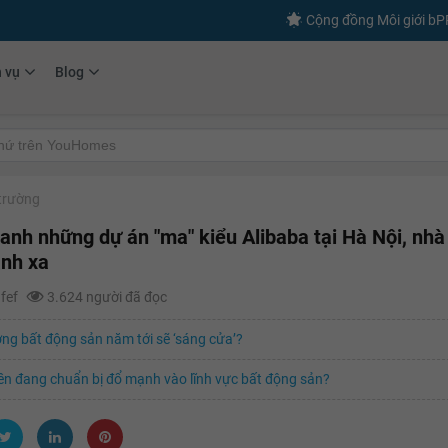
Cộng đồng Môi giới b
h vụ
Blog
 trường
anh những dự án "ma" kiểu Alibaba tại Hà Nội, nhà
ánh xa
afef
3.624 người đã đọc
ờng bất động sản năm tới sẽ ‘sáng cửa’?
ền đang chuẩn bị đổ mạnh vào lĩnh vực bất động sản?