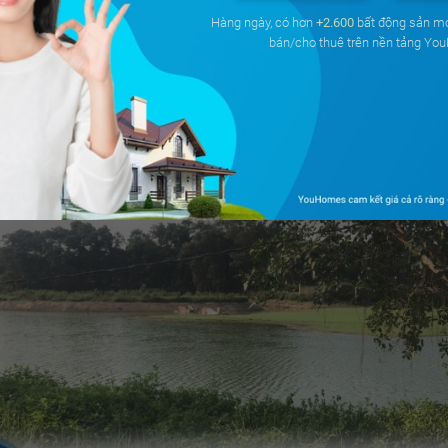
 năm
và
nuôi trồng thủy sản
, với thời hạn sử dụng đất 46 năm (
Hàng ngày, có hơn
+2.600
bất động sản m
n năm 2064).
bán/cho thuê trên nền tảng Yo