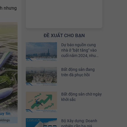
nh nhưng
ĐỀ XUẤT CHO BẠN
Dự báo nguồn cung
nhà ở "bật tăng" vào
cuối năm 2024, nhu
cầu đầu tư sẽ phục hồi
khoảng 30%
Bất động sản đang
trên đà phục hồi
Bất động sản chờ ngày
khởi sắc
Bộ Xây dựng: Doanh
nghiệp cần hạ giá