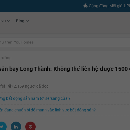
Cộng đồng Môi giới b
h vụ
Blog
 trường
sân bay Long Thành: Không thể liên hệ được 1500
afef
2.159 người đã đọc
ờng bất động sản năm tới sẽ ‘sáng cửa’?
ền đang chuẩn bị đổ mạnh vào lĩnh vực bất động sản?