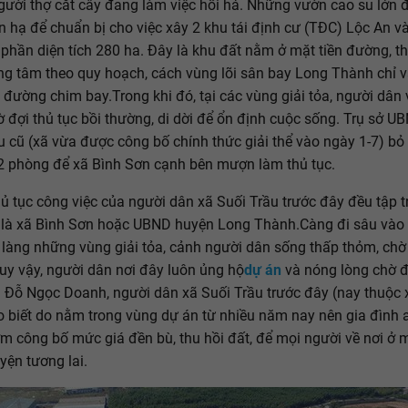
ười thợ cắt cây đang làm việc hối hả. Những vườn cao su lớn 
 hạ để chuẩn bị cho việc xây 2 khu tái định cư (TĐC) Lộc An v
 phần diện tích 280 ha. Đây là khu đất nằm ở mặt tiền đường, t
ng tâm theo quy hoạch, cách vùng lõi sân bay Long Thành chỉ vài
 đường chim bay.Trong khi đó, tại các vùng giải tỏa, người dân
 đợi thủ tục bồi thường, di dời để ổn định cuộc sống. Trụ sở U
u cũ (xã vừa được công bố chính thức giải thể vào ngày 1-7) bỏ
1-2 phòng để xã Bình Sơn cạnh bên mượn làm thủ tục.
hủ tục công việc của người dân xã Suối Trầu trước đây đều tập t
là xã Bình Sơn hoặc UBND huyện Long Thành.Càng đi sâu vào 
làng những vùng giải tỏa, cảnh người dân sống thấp thỏm, chờ
Tuy vậy, người dân nơi đây luôn ủng hộ
dự án
và nóng lòng chờ 
Đỗ Ngọc Doanh, người dân xã Suối Trầu trước đây (nay thuộc 
o biết do nằm trong vùng dự án từ nhiều năm nay nên gia đình 
 công bố mức giá đền bù, thu hồi đất, để mọi người về nơi ở mớ
yện tương lai.