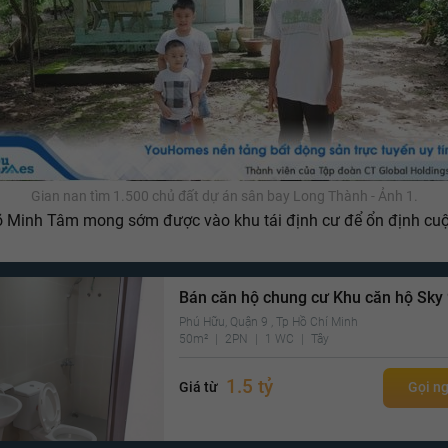
Gian nan tìm 1.500 chủ đất dự án sân bay Long Thành - Ảnh 1.
 Minh Tâm mong sớm được vào khu tái định cư để ổn định cu
Bán căn hộ chung cư Khu căn hộ Sky
Phú Hữu, Quận 9 , Tp Hồ Chí Minh
50m²
2PN
1 WC
Tây
1.5 tỷ
Giá từ
Gọi n