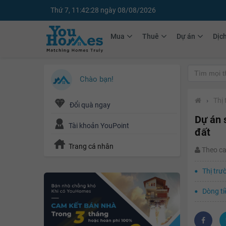
Thứ 7, 11:42:30 ngày 08/08/2026
Mua
Thuê
Dự án
Dịc
Chào bạn!
›
Thị
Đổi quà ngay
Dự án 
Tài khoản YouPoint
đất
Trang cá nhân
Theo c
Thị trư
Dòng ti