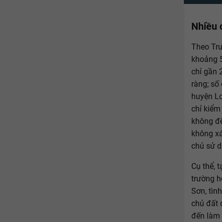
Nhiều c
Theo Tru
khoảng 5
chỉ gần 
ràng; số
huyện Lo
chỉ kiểm
không đế
không xá
chủ sử d
Cụ thể, 
trường h
Sơn, tìn
chủ đất 
đến làm 