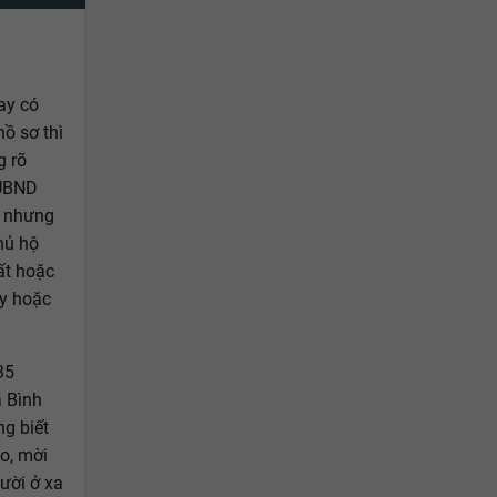
ay có
hồ sơ thì
g rõ
 UBND
i nhưng
hủ hộ
ất hoặc
ay hoặc
35
ã Bình
g biết
o, mời
ười ở xa