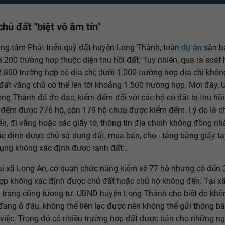
hủ đất "biệt vô âm tín"
ng tâm Phát triển quỹ đất huyện Long Thành, toàn
dự án
sân b
.200 trường hợp thuộc diện thu hồi đất. Tuy nhiên, qua rà soát 
2.800 trường hợp có địa chỉ; dưới 1.000 trường hợp địa chỉ khôn
 đất vắng chủ có thể lên tới khoảng 1.500 trường hợp. Mới đây,
ng Thành đã đo đạc, kiểm đếm đối với các hộ có đất bị thu hồ
 đếm được 276 hộ, còn 179 hộ chưa được kiểm đếm. Lý do là c
n, đi vắng hoặc các giấy tờ, thông tin địa chính không đồng nh
c định được chủ sử dụng đất, mua bán, cho - tặng bằng giấy t
ụng không xác định được ranh đất…
tại xã Long An, cơ quan chức năng kiểm kê 77 hộ nhưng có đến 
ợp không xác định được chủ đất hoặc chủ hộ không đến. Tại x
h trạng cũng tương tự. UBND huyện Long Thành cho biết do khôn
đang ở đâu, không thể liên lạc được nên không thể gửi thông bá
việc. Trong đó có nhiều trường hợp đất được bán cho những ng