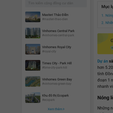
Mục l
Masteri Thảo Điền
Nóng
#masteri-thao-dien
Nhiều
Vinhomes Central Park
#vinhomes-central-park
Vinhomes Royal City
#royal-city
Dự án
sâ
Times City - Park Hill
hơn 5.20
#time-city-park-hill
tỉnh Đồn
Vinhomes Green Bay
đoạn 1 n
#vinhomes-green-bay
nhanh vi
Khu đô thị Ecopark
Nóng l
#ecopark
Những ng
Xem thêm