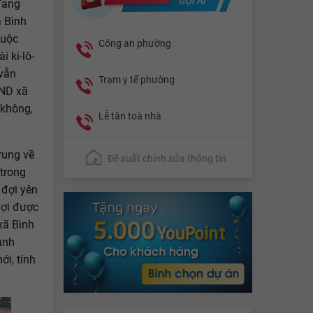
đang
à Bình
huộc
Công an phường
 ki-lô-
 vẫn
Trạm y tế phường
BND xã
 không,
Lễ tân toà nhà
rung về
Đề xuất chỉnh sửa thông tin
trong
 đợi yên
đợi được
xã Bình
anh
i, tính