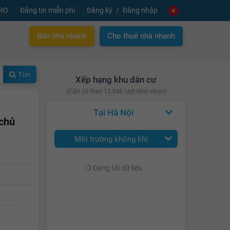
PRO
Đăng tin miễn phí
Đăng ký
Đăng nhập
Bán nhà nhanh
Cho thuê nhà nhanh
Tìm
Xếp hạng khu dân cư
(Căn cứ theo 13,548 lượt bình chọn)
Hà Nội
 chủ
Môi trường không khí
Đang tải dữ liệu...