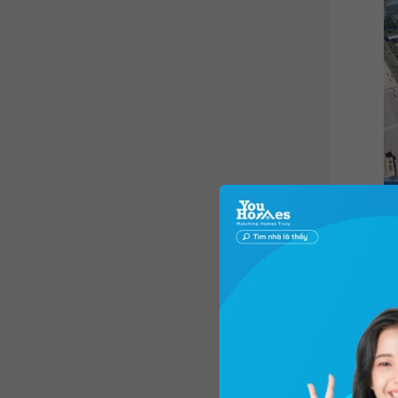
Anh nói 
chủ trươ
thuận lợ
anh Doan
người co
chia đề