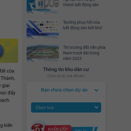
thành bất động sản
'Đường phục hồi của
bất động sản bớt khó'
Thị trường đất nền phía
Nam trượt dài trong
năm 2023
Thông tin khu dân cư
đất của
Chọn dự án, toà để xem
 Thành,
 giai
Bạn chưa chọn dự án
húc đẩy
oạch.
Chọn toà
g kiến