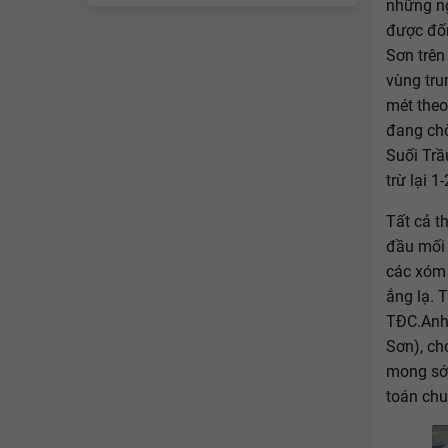
những ng
được đốn
Sơn trên
vùng tru
mét theo
đang chờ
Suối Trầ
trừ lại 
Tất cả t
đầu mối 
các xóm 
ắng lạ. 
TĐC.Anh 
Sơn), ch
mong sớm
toán chu