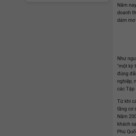
Năm nay,
doanh th
dám mơ t
Như nguy
"một kỳ 
đúng đắn
nghiệp, 
các Tập 
Từ khi c
tầng cơ 
Năm 2009
khách sạ
Phú Quốc