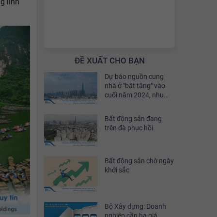
g lĩnh
ĐỀ XUẤT CHO BẠN
Dự báo nguồn cung
nhà ở "bật tăng" vào
cuối năm 2024, nhu
cầu đầu tư sẽ phục hồi
khoảng 30%
Bất động sản đang
trên đà phục hồi
Bất động sản chờ ngày
khởi sắc
Bộ Xây dựng: Doanh
nghiệp cần hạ giá