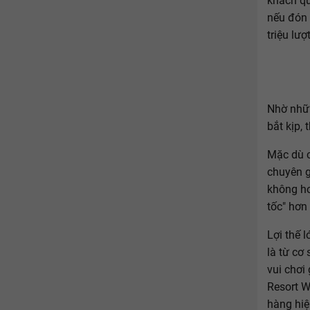
khách qu
nếu đón 
triệu lượ
Nhờ nhữn
bắt kịp,
Mặc dù c
chuyên g
không hơ
tốc" hơn
Lợi thế 
là từ cơ
vui chơi
Resort W
hàng hiệ