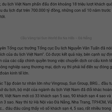
 du lịch Việt Nam phấn đấu đón khoảng 18 triệu lượt khách quố
u du lịch đạt trên 700.000 tỷ đồng, những con số 10 năm trước
ới.
Cầu Vàng tại Sun World Ba Na Hills – Đà Nẵng
ên Tổng cục trưởng Tổng cục Du lịch Nguyễn Văn Tuấn đã nói,
tích của du lịch Việt Nam". Có được kết quả này, bên cạnh sự đ
 của các cấp chính quyền trong việc chuyển dịch cơ cấu kinh t
nông nghiệp sang thương mại, dịch vụ thì phải kể đến sự đóng 
đoàn kinh tế lớn.
ác Tập đoàn tư nhân lớn như Vingroup, Sun Group, BRG… đầu t
sở du lịch, bộ mặt của ngành du lịch Việt Nam đã đổi khác hoàn
, Việt Nam mới có 33 khách sạn 5 sao, 90 khách sạn 4 sao và
n 3 sao. Nay thì từ Hà Nội vào Đà Nẵng, Nha Trang, TP.HCM, V
… đâu đâu cũng thấy vô số khách sạn 4, 5 sao, rất nhiều trong