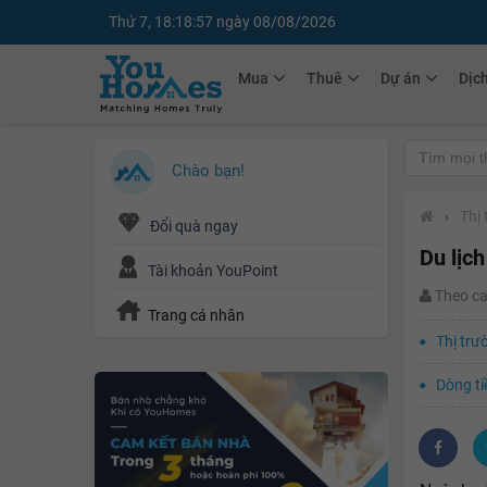
Thứ 7, 18:18:58 ngày 08/08/2026
Mua
Thuê
Dự án
Dịc
Chào bạn!
›
Thị
Đổi quà ngay
Du lịch
Tài khoản YouPoint
Theo c
Trang cá nhân
Thị trư
Dòng ti