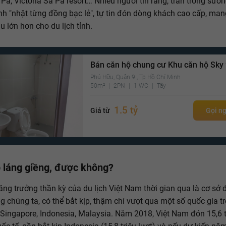
 Pa, Victoria Sa Pa resort… Nhiều người tin rằng, trấn trong sươ
nh "nhặt từng đồng bạc lẻ", tự tin đón dòng khách cao cấp, man
u lớn hơn cho du lịch tỉnh.
Bán căn hộ chung cư Khu căn hộ Sky
Phú Hữu, Quận 9 , Tp Hồ Chí Minh
50m²
2PN
1 WC
Tây
1.5 tỷ
Giá từ
Gọi n
p láng giềng, được không?
ăng trưởng thần kỳ của du lịch Việt Nam thời gian qua là cơ sở 
g chúng ta, có thể bắt kịp, thậm chí vượt qua một số quốc gia t
Singapore, Indonesia, Malaysia. Năm 2018, Việt Nam đón 15,6 t