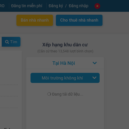
PRO
Đăng tin miễn phí
Đăng ký
Đăng nhập
Bán nhà nhanh
Cho thuê nhà nhanh
Tìm
Xếp hạng khu dân cư
(Căn cứ theo 13,548 lượt bình chọn)
Hà Nội
Môi trường không khí
Đang tải dữ liệu...