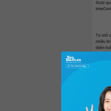
được quả
InterCon
Từ chỗ c
nhiều tỉ
điểm hút
Na Hills
công viê
Vinpearl
Tiên (T
Những kh
InterCon
chân của
được thế
thế giới