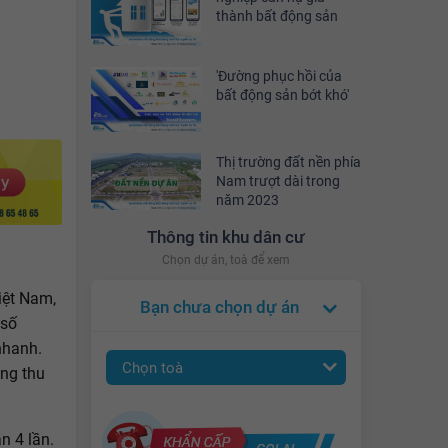
thành bất động sản
'Đường phục hồi của
bất động sản bớt khó'
Thị trường đất nền phía
Nam trượt dài trong
năm 2023
Thông tin khu dân cư
Chọn dự án, toà để xem
iệt Nam,
Bạn chưa chọn dự án
 số
nhanh.
Chọn toà
ổng thu
n 4 lần.