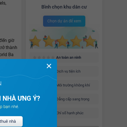
els,
Bình chọn khu dân cư
Chọn dự án để xem
 đến giờ
trở thành
orld Ba
An toàn an ninh
plex,
✕
Long),
Dịch vụ tiện ích
óa Suối
N
Môi trường không khí
.
 NHÀ ƯNG Ý?
Đẳng cấp sang trọng
iểm dừng
p bạn nhé.
ng lẫy đã
Chỉ số hạnh phúc
bậc nhất
thuê nhà