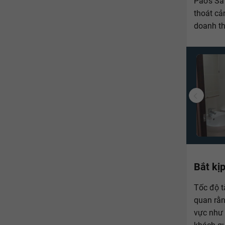
Pao’s Sa
thoát cả
doanh th
Bắt kị
Tốc độ t
quan rằn
vực như 