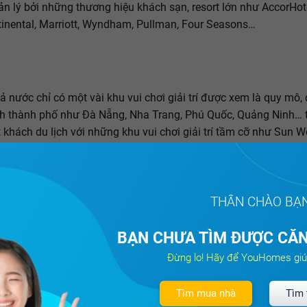
n lý bởi những thương hiệu khách sạn, resort lớn như AccorHot
tinental, Marriott, Wyndham, Pullman, Four Seasons…
ả nước chỉ có một vài khu vui chơi giải trí được xem là quy mô,
nh thành phố như Đà Nẵng, Nha Trang, Phú Quốc, Quảng Ninh… 
 khách du lịch với những khu vui chơi giải trí tầm cỡ như Sun W
, Sun World Danang Wonders (Đà Nẵng), Sun World Halong Com
n chủ đề Dragon Park, công viên nước Typhoon Water Park (Hạ 
 Land (Nha Trang), Vinpearl Safari (Phú Quốc), Công viên văn h
THÂN CHÀO BẠ
P.HCM)…
u nghỉ dưỡng cao cấp mọc lên, đưa cái tên Việt Nam ra thế giới
BẠN CHƯA TÌM ĐƯỢC CĂN
tinental Danang Sun Peninsula Resort tại Đà Nẵng trở thành đ
Đừng lo! Hãy để YouHomes giú
 những chính khách, yếu nhân, tỷ phú thế giới, bởi sự xa hoa lộ
 giới thừa nhận bằng giải thưởng "Khu nghỉ dưỡng sang trọng 
Tìm mua nhà
Tìm 
" trong ba năm liền 2014, 2015 và 2016.