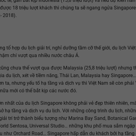
ốc tế, gần bắt kịp Indonesia (15,8 triệu lượt) và nếu dự kiến n
được 18 triệu lượt khách thì chúng ta sẽ ngang ngửa Singapore
t- 2018).
g tổ hợp du lịch giải trí, nghỉ dưỡng tầm cỡ thế giới, du lịch Vi
 thậm chí vượt qua nhiều nước châu Á.
ũng chưa thể vượt qua được Malaysia (25,8 triệu lượt) nhưng t
ia du lịch, xét về tiềm năng, Thái Lan, Malaysia hay Singapore
n ta, nhưng yếu tố hạ tầng và dịch vụ thì Việt Nam sẽ còn phải 
 nữa mới có thể bắt kịp các nước đó.
lớn nhất của du lịch Singapore không phải vẻ đẹp thiên nhiên, m
 sở hạ tầng và dịch vụ du lịch. Với những công trình du lịch, nhữ
 giải trí trở thành biểu tượng như Marina Bay Sand, Botanical Ga
orld Sentosa, Universal Studio… những khu phố mua sắm ngập 
u như Orchard Road… Singapore hấp dẫn du khách bởi hạ tầng 