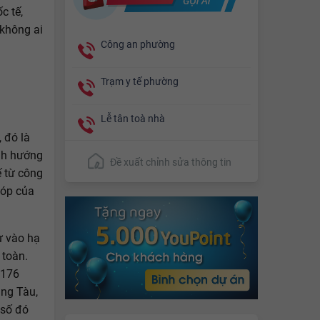
c tế,
 không ai
Công an phường
Trạm y tế phường
Lễ tân toà nhà
 đó là
ịnh hướng
Đề xuất chỉnh sửa thông tin
ế từ công
góp của
ư vào hạ
 toàn.
 176
ũng Tàu,
 số đó