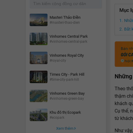
Mục l
Masteri Thảo Điền
Nhữn
#masteri-thao-dien
Bắt 
Vinhomes Central Park
#vinhomes-central-park
Vinhomes Royal City
#royal-city
Times City - Park Hill
Những 
#time-city-park-hill
Theo thố
Vinhomes Green Bay
thậm chí
#vinhomes-green-bay
khách qu
Cụ thể, 
Khu đô thị Ecopark
từ khách
#ecopark
Xem thêm
Như vậy,