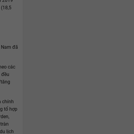
ăm 2019
 (18,5
ệt Nam đã
heo các
… đều
"tăng
à chính
ng tổ hợp
rden,
tràn
du lịch