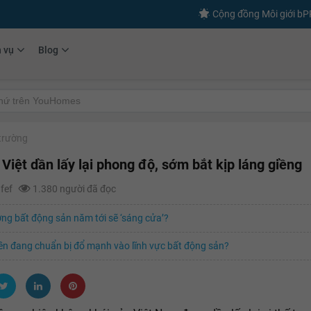
Cộng đồng Môi giới b
h vụ
Blog
 trường
 Việt dần lấy lại phong độ, sớm bắt kịp láng giềng
afef
1.380 người đã đọc
ờng bất động sản năm tới sẽ ‘sáng cửa’?
ền đang chuẩn bị đổ mạnh vào lĩnh vực bất động sản?