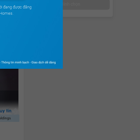
Bình chọn
ới đang được đăng
uHomes.