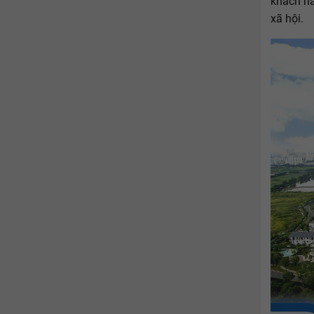
khách hà
xã hội.