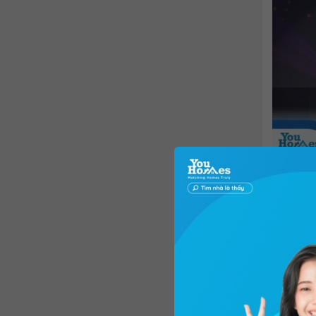
Cùng với
hạng mục
Personal
City
ở Hà
năm qua,
Việt Na