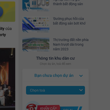
thành bất động sản
'Đường phục hồi của
bất động sản bớt khó'
ity
của
erty
Thị trường đất nền phía
Nam trượt dài trong
năm 2023
Thông tin khu dân cư
Chọn dự án, toà để xem
Bạn chưa chọn dự án
Chọn toà