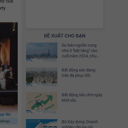
ty của
rty
ĐỀ XUẤT CHO BẠN
Dự báo nguồn cung
nhà ở "bật tăng" vào
cuối năm 2024, nhu
cầu đầu tư sẽ phục hồi
khoảng 30%
Bất động sản đang
trên đà phục hồi
Bất động sản chờ ngày
khởi sắc
Bộ Xây dựng: Doanh
nghiệp cần hạ giá