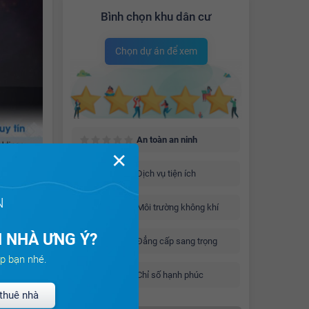
Bình chọn khu dân cư
Chọn dự án để xem
An toàn an ninh
✕
Dịch vụ tiện ích
N
nh ở
Môi trường không khí
state
 NHÀ ƯNG Ý?
Đẳng cấp sang trọng
Gamuda
p bạn nhé.
g nhiều
Chỉ số hạnh phúc
a Land
thuê nhà