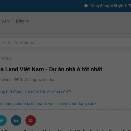
Cộng đồng Môi giới b
h vụ
Blog
 trường
 Land Việt Nam - Dự án nhà ở tốt nhất
afeland
1.757 người đã đọc
ờng bất động sản năm tới sẽ ‘sáng cửa’?
ền đang chuẩn bị đổ mạnh vào lĩnh vực bất động sản?