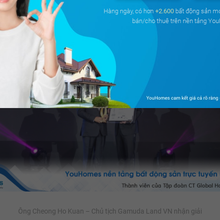
Hàng ngày, có hơn
+2.600
bất động sản m
bán/cho thuê trên nền tảng Yo
Ông Cheong Ho Kuan – Chủ tịch Gamuda Land VN nhận giải