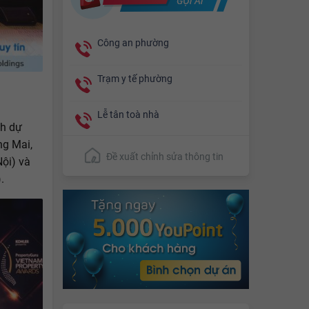
Công an phường
Trạm y tế phường
Lễ tân toà nhà
h dự
ng Mai,
Đề xuất chỉnh sửa thông tin
Nội) và
.