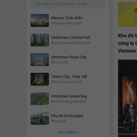
Masteri Thảo Điền
#masteri-thao-dien
Khu đô 
Vinhomes Central Park
công ty
#vinhomes-central-park
Vietnam
Vinhomes Royal City
#royal-city
Times City - Park Hill
#time-city-park-hill
Vinhomes Green Bay
#vinhomes-green-bay
Khu đô thị Ecopark
#ecopark
Xem thêm