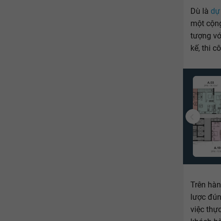
Dù là
dự
một cộng
tượng vớ
kế, thi c
Trên hàn
lược đún
việc thự