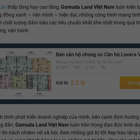
 án
thấp tầng hay cao tầng,
Gamuda Land Việt Nam
luôn kiến t
 đồng xanh – văn minh – hiện đại, những công trình mang tính
i chất lượng đảm bảo các tiêu chuẩn khắt khe nhất trong quá trì
ông, vận hành.
Bán căn hộ chung cư Căn hộ Lovera V
Phong Phú, Bình Chánh, Tp Hồ Chí Minh
82.8m²
3PN
2 WC
Tây
2.2 tỷ
Giá từ
Gọi n
h trình phát triển doanh nghiệp của mình, bên cạnh định hướng
g đắn,
Gamuda Land Việt Nam
luôn trân trọng đạo đức kinh d
c thi trách nhiệm với xã hội, đem những giá trị tốt đẹp trao tặng