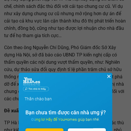
chế, chính sách đặc thù đối với cải tạo chung cư cũ. Ví dụ
như xây dựng chung cư cũ nhưng mở rộng hơn dự án để
cải tạo cả khu vực lân cận thành khu đô thị phát triển hoàn
chỉnh, đồng bộ, cũng như tạo được lợi nhuận cho nhà đầu
tư để họ tham gia tích cực…
Còn theo ông Nguyễn Chí Dũng, Phó Giám đốc Sở Xây
dựng Hà Nội, sở đã báo cáo UBND TP kiến nghị cấp có
thẩm quyền các nội dung vượt thẩm quyền, như: Nghiên
cứu, dự thảo sửa đổi quy định tỉ lệ phần trăm chủ sở hữu
✕
thống nhất (70% thay vì 100% chủ sở hữu thống nhất phá
dỡ để xây dựng nhà chung cư mới thông qua hội nghị nhà
chung cư); bổ sung chế tài được cưỡng chế phá dỡ đối với
các chủ sở hữu còn lại không đồng ý phá dỡ...
Thân chào bạn
Đề xuất chỉ định chủ đầu tư
Bạn chưa tìm được căn nhà ưng ý?
Đừng lo! Hãy để YouHomes giúp bạn nhé.
TP Hà Nội cũng đề xuất một số cơ chế chính sách đặc thù
như kiến nghị Bộ Xây dựng đề xuất Thủ tướng Chính phủ