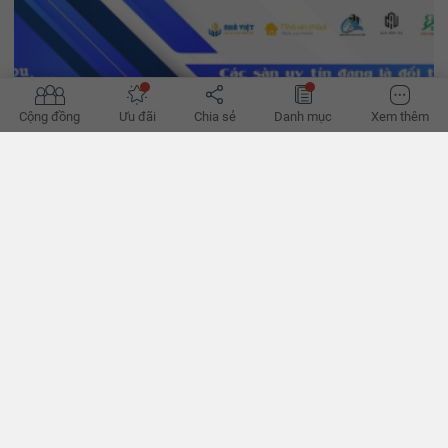
Cộng đồng
Ưu đãi
Chia sẻ
Danh mục
Xem thêm
'Đường phục hồi của bất động sản bớt khó'
Hành lang pháp lý dần hoàn thiện, tín dụng đã thoáng hơn, có thể
giúp hành trình phục hồi của bất động sản bớt khó khăn thời gian
tới, theo các chuyên gia. - VnExpress