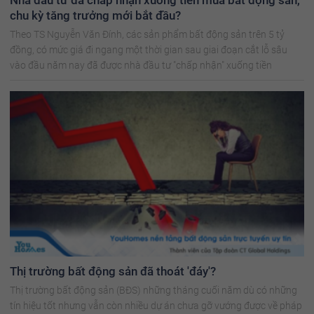
chu kỳ tăng trưởng mới bắt đầu?
Theo TS Nguyễn Văn Đính, các sản phẩm bất động sản trên 5 tỷ
đồng, có mức giá đi ngang một thời gian sau giai đoạn cắt lỗ sâu
vào đầu năm nay đã được nhà đầu tư "chấp nhận" xuống tiền
Thị trường bất động sản đã thoát 'đáy'?
Thị trường bất động sản (BĐS) những tháng cuối năm dù có những
tín hiệu tốt nhưng vẫn còn nhiều dự án chưa gỡ vướng được về pháp