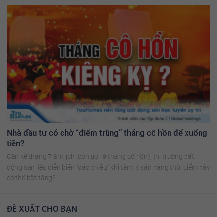
Nhà đầu tư có chờ “điểm trũng” tháng cô hồn để xuống
tiền?
Cận kề tháng 7 âm lịch (còn gọi là tháng cô hồn), thị trường bất
động sản liệu diễn biến “đảo chiều” khi tâm lý săn hàng thời điểm này
có thể bật tăng?.
ĐỀ XUẤT CHO BẠN