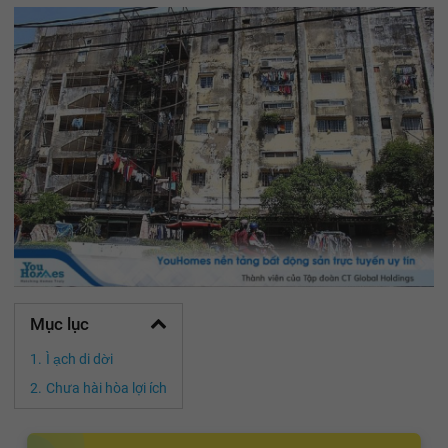
Mục lục
Ì ạch di dời
Chưa hài hòa lợi ích