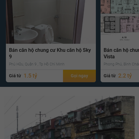
Bán căn hộ chung cư Khu căn hộ Sky
Bán căn hộ chu
9
Vista
Phú Hữu, Quận 9 , Tp Hồ Chí Minh
Phong Phú, Bình Chá
1.5 tỷ
2.2 tỷ
Giá từ
Gọi ngay
Giá từ