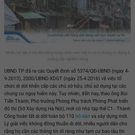
Nhiều hộ dân ở Hà Nội sống trong cảnh nơm nớp lo sợ vì chung cư đang ở
xuống cấp nghiêm trọng
UBND TP đã ra các Quyết định số 5374/QĐ-UBND (ngày 4-
9-2013), 2000/UBND-XDGT (ngày 25-4-2016) về việc tổ
chức di dời khẩn cấp các chủ sở hữu, chủ sử dụng tại các
chung cư nguy hiểm này. Tuy nhiên, đến nay, theo ông Bùi
Tiến Thành, Phó trưởng Phòng Phụ trách Phòng Phát triển
đô thị (Sở Xây dựng Hà Nội), mới có nhà tập thể C1 - Thành
Công hoàn tất di dời toàn bộ 110
hộ dân
và xây dựng mới.
Lý giải việc không đồng thuận di dời, nhiều người dân cho
rằng họ cần các thông tin rõ ràng như tạm cư bao lâu thì