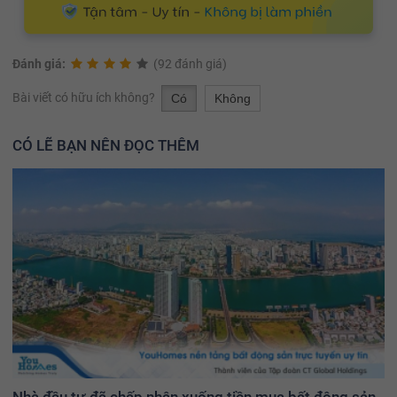
Đánh giá:
(92 đánh giá)
Bài viết có hữu ích không?
Có
Không
CÓ LẼ BẠN NÊN ĐỌC THÊM
Nhà đầu tư đã chấp nhận xuống tiền mua bất động sản,