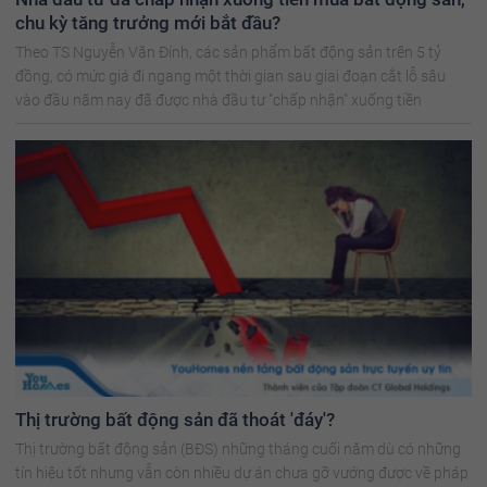
chu kỳ tăng trưởng mới bắt đầu?
Theo TS Nguyễn Văn Đính, các sản phẩm bất động sản trên 5 tỷ
đồng, có mức giá đi ngang một thời gian sau giai đoạn cắt lỗ sâu
vào đầu năm nay đã được nhà đầu tư "chấp nhận" xuống tiền
Thị trường bất động sản đã thoát 'đáy'?
Thị trường bất động sản (BĐS) những tháng cuối năm dù có những
tín hiệu tốt nhưng vẫn còn nhiều dự án chưa gỡ vướng được về pháp