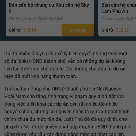
Bán căn hộ chung cư Khu căn hộ Sky
Bán căn hộ chu
9
Lam Phú An
Phú Hữu, Quận 9 , Tp Hồ Chí Minh
Phước Long A, Quận 9
1.5 tỷ
3.2 tỷ
Giá từ
Gọi ngay
Giá từ
Dù đã nhiều lần yêu cầu xử lý kiên quyết, nhưng theo một
số đại biểu HĐND thành phố, vẫn có những dự án không
liên lạc được với chủ đầu tư. Có những chủ đầu tư
dự án
hiện đã mất khả năng thanh toán...
Trưởng ban Pháp chế HĐND thành phố Hà Nội Nguyễn
Hoài Nam cho rằng, tình trạng vi phạm quy định đất đai
trong việc triển khai các
dự án
còn rất nhiều.Có nhiều
nguyên nhân, nhưng có nguyên nhân là mức xử phạt hành
chính chưa đủ mức răn đe. Luật Thủ đô đã quy định, cho
phép Hà Nội được quyền phạt gấp đôi, và UBND thành phố
cũng được yêu cầu xây dựng nâng mức xử phạt cao lên,