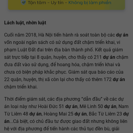
Lách luật, nhờn luật
Cuối năm 2018, Hà Nội tiến hành rà soát toàn bộ các
dự án
vốn ngoài ngân sách có sử dụng đất chậm triển khai, vi
phạm Luật Đất đai trên địa bàn thành phố. Kết quả giám
sát trực tiếp tại 8 quận, huyện, cho thấy có 211
dự án
chậm
đưa đất vào sử dụng, để hoang hóa, chậm triển khai và
chưa có biện pháp khắc phục. Giám sát qua báo cáo của
22 quận, huyện, thị xã còn lại cho thấy có thêm 172
dự án
chậm triển khai.
Thời điểm giám sát, các địa phương “dẫn đầu” về các dự
án loại này như Hoài Đức 51
dự án
, Mê Linh 50
dự án
, Nam
Từ Liêm 48
dự án
, Hoàng Mai 25
dự án
, Bắc Từ Liêm 23
dự
án
...Cá biệt, có chủ đầu tư được giao đất nhưng không liên
hệ với địa phương để tiến hành các thủ tục đền bù, giải