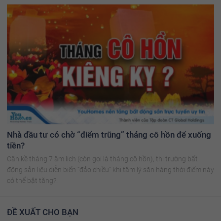
Nhà đầu tư có chờ “điểm trũng” tháng cô hồn để xuống
tiền?
Cận kề tháng 7 âm lịch (còn gọi là tháng cô hồn), thị trường bất
động sản liệu diễn biến “đảo chiều” khi tâm lý săn hàng thời điểm này
có thể bật tăng?.
ĐỀ XUẤT CHO BẠN