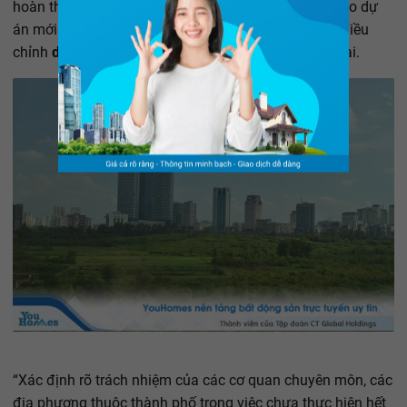
hoàn thành các dự án. Kiên quyết không xem xét giao dự
án mới với các nhà đầu tư vi phạm; không gia hạn, điều
chỉnh
dự án
đối với các dự án chậm triển khai kéo dài.
“Xác định rõ trách nhiệm của các cơ quan chuyên môn, các
địa phương thuộc thành phố trong việc chưa thực hiện hết