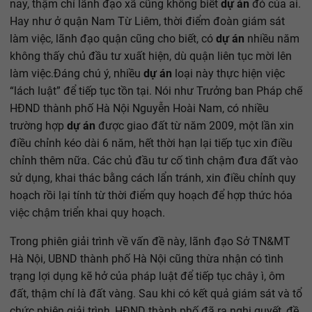
nay, thậm chí lãnh đạo xã cũng không biết
dự án
đó của ai.
Hay như ở quận Nam Từ Liêm, thời điểm đoàn giám sát
làm việc, lãnh đạo quận cũng cho biết, có
dự án
nhiều năm
không thấy chủ đầu tư xuất hiện, dù quận liên tục mời lên
làm việc.Đáng chú ý, nhiều
dự án
loại này thực hiện việc
“lách luật” để tiếp tục tồn tại. Nói như Trưởng ban Pháp chế
HĐND thành phố Hà Nội Nguyễn Hoài Nam, có nhiều
trường hợp
dự án
được giao đất từ năm 2009, một lần xin
điều chỉnh kéo dài 6 năm, hết thời hạn lại tiếp tục xin điều
chỉnh thêm nữa. Các chủ đầu tư cố tình chậm đưa đất vào
sử dụng, khai thác bằng cách lẩn tránh, xin điều chỉnh quy
hoạch rồi lại tính từ thời điểm quy hoạch để hợp thức hóa
việc chậm triển khai quy hoạch.
Trong phiên giải trình về vấn đề này, lãnh đạo Sở TN&MT
Hà Nội, UBND thành phố Hà Nội cũng thừa nhận có tình
trạng lợi dụng kẽ hở của pháp luật để tiếp tục chây ì, ôm
đất, thậm chí là đất vàng. Sau khi có kết quả giám sát và tổ
chức phiên giải trình, HĐND thành phố đã ra nghị quyết, đề