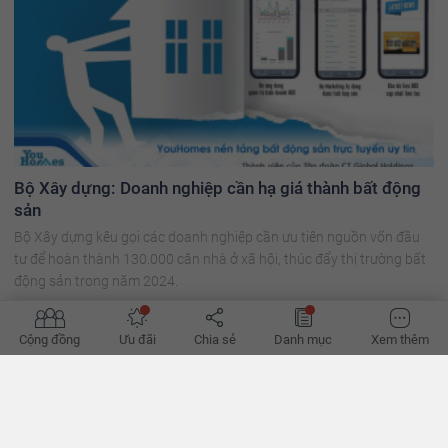
Bộ Xây dựng: Doanh nghiệp cần hạ giá thành bất động
sản
Bộ Xây dựng kêu gọi các doanh nghiệp cần ưu tiên nguồn vốn đầu
tư để hoàn thành 130.000 căn nhà ở xã hội, thúc đẩy thị trường bất
động sản trong năm 2024.
Cộng đồng
Ưu đãi
Chia sẻ
Danh mục
Xem thêm