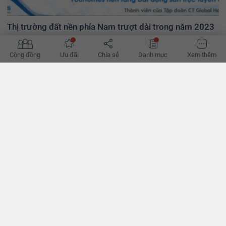
Thị trường đất nền phía Nam trượt dài trong năm 2023
Tiếp đà ảm đạm từ giữa năm 2022, thị trường đất nền phía Nam
năm nay trượt dài trong tình trạng thanh khoản yếu, giá bán giảm
Cộng đồng
Ưu đãi
Chia sẻ
Danh mục
Xem thêm
sâu. - VnExpress
BÌNH LUẬN
0/500
Nội quy : nhận xét có tối đa 500 ký tự, không chứa nội dung vi phạm thuần phong mỹ
thục Việt nam.
Gửi bình luận