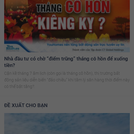
Nhà đầu tư có chờ “điểm trũng” tháng cô hồn để xuống
tiền?
Cận kề tháng 7 âm lịch (còn gọi là tháng cô hồn), thị trường bất
động sản liệu diễn biến “đảo chiều” khi tâm lý săn hàng thời điểm này
có thể bật tăng?.
ĐỀ XUẤT CHO BẠN