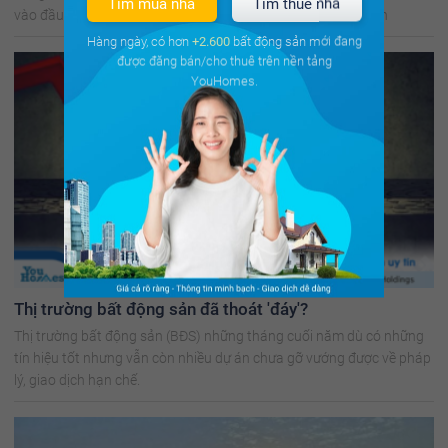
Tìm mua nhà
Tìm thuê nhà
vào đầu năm nay đã được nhà đầu tư "chấp nhận" xuống tiền
Hàng ngày, có hơn
+2.600
bất động sản mới đang
được đăng bán/cho thuê trên nền tảng
YouHomes.
Thị trường bất động sản đã thoát 'đáy'?
Thị trường bất động sản (BĐS) những tháng cuối năm dù có những
tín hiệu tốt nhưng vẫn còn nhiều dự án chưa gỡ vướng được về pháp
lý, giao dịch hạn chế.