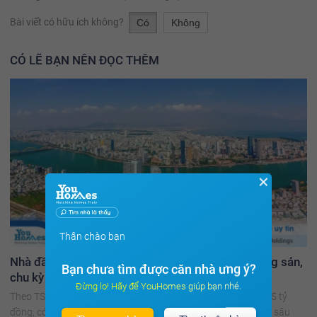
Bài viết có hữu ích không?
Có
Không
CÓ LẼ BẠN NÊN ĐỌC THÊM
✕
Thân chào bạn
Nhà đầu tư đã chấp nhận xuống tiền mua bất động sản,
Bạn chưa tìm được căn nhà ưng ý?
chu kỳ tăng trưởng mới bắt đầu?
Đừng lo! Hãy để YouHomes giúp bạn nhé.
Theo TS Nguyễn Văn Đính, các sản phẩm bất động sản trên 5 tỷ
đồng, có mức giá đi ngang một thời gian sau giai đoạn cắt lỗ sâu