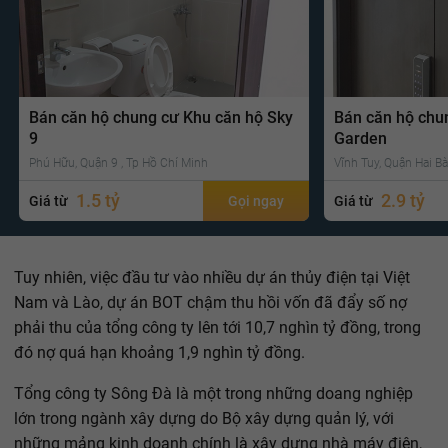
Bán căn hộ chung cư Khu căn hộ Sky
Bán căn hộ chu
9
Garden
Phú Hữu, Quận 9 , Tp Hồ Chí Minh
Vĩnh Tuy, Quận Hai Bà
1.5 tỷ
2.9 tỷ
Giá từ
Gọi ngay
Giá từ
Tuy nhiên, việc đầu tư vào nhiều dự án thủy điện tại Việt
Nam và Lào, dự án BOT chậm thu hồi vốn đã đẩy số nợ
phải thu của tổng công ty lên tới 10,7 nghìn tỷ đồng, trong
đó nợ quá hạn khoảng 1,9 nghìn tỷ đồng.
Tổng công ty Sông Đà là một trong những doang nghiệp
lớn trong ngành xây dựng do Bộ xây dựng quản lý, với
những mảng kinh doanh chính là xây dựng nhà máy điện,