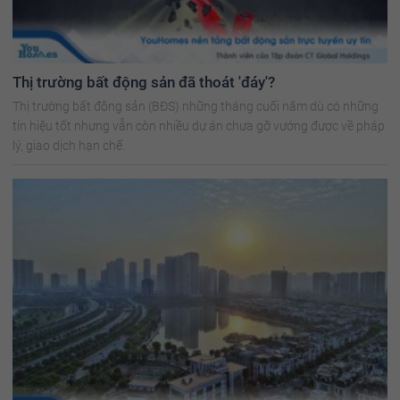
Thị trường bất động sản đã thoát 'đáy'?
Thị trường bất động sản (BĐS) những tháng cuối năm dù có những
tín hiệu tốt nhưng vẫn còn nhiều dự án chưa gỡ vướng được về pháp
lý, giao dịch hạn chế.