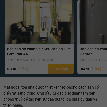
Bán căn hộ chung cư Khu căn hộ Him
Bán căn hộ chu
Lam Phú An
Garden
Phước Long A, Quận 9 , Hồ Chí Minh
Vĩnh Tuy, Quận Hai Bà
3.2 tỷ
2.9 tỷ
Giá từ
Gọi ngay
Giá từ
Mặt ngoài toà nhà được thiết kế theo phong cách Tân cổ
điển rất sang trọng. Chủ đầu tư đặc biệt quan tâm đến
phong thuỷ để tạo nên sự gần gũi tối đa giữa cư dân và
thiên nhiên.