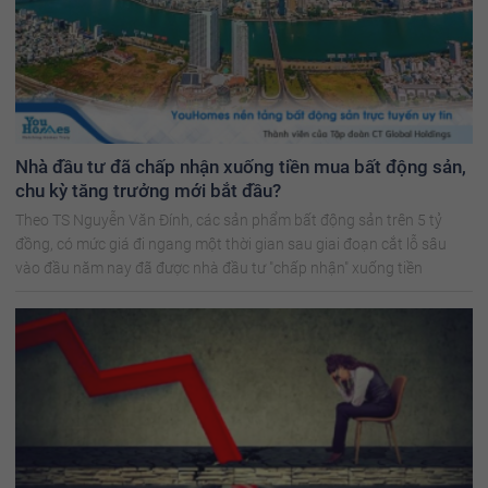
Nhà đầu tư đã chấp nhận xuống tiền mua bất động sản,
chu kỳ tăng trưởng mới bắt đầu?
Theo TS Nguyễn Văn Đính, các sản phẩm bất động sản trên 5 tỷ
đồng, có mức giá đi ngang một thời gian sau giai đoạn cắt lỗ sâu
vào đầu năm nay đã được nhà đầu tư "chấp nhận" xuống tiền