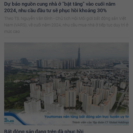
Dự báo nguồn cung nhà ở "bật tăng" vào cuối năm
2024, nhu cầu đầu tư sẽ phục hồi khoảng 30%
Theo TS. Nguyễn Văn Đính - Chủ tịch Hội Môi giới bất động sản Việt
Nam (VARS), về cuối năm 2024, nhu cầu mua nhà ở tiếp tục duy trì ở
mức cao
Bất động sản đang trên đà phục hồi