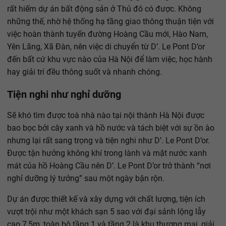
rất hiếm dự án bất động sản ở Thủ đô có được. Không
những thế, nhờ hệ thống hạ tầng giao thông thuận tiện với
việc hoàn thành tuyến đường Hoàng Cầu mới, Hào Nam,
Yên Lãng, Xã Đàn, nên việc di chuyển từ D’. Le Pont D’or
đến bất cứ khu vực nào của Hà Nội để làm việc, học hành
hay giải trí đều thông suốt và nhanh chóng.
Tiện nghi như nghỉ dưỡng
Sẽ khó tìm được toà nhà nào tại nội thành Hà Nội được
bao bọc bởi cây xanh và hồ nước và tách biệt với sự ồn ào
nhưng lại rất sang trọng và tiện nghi như D’. Le Pont D’or.
Được tận hưởng không khí trong lành và mặt nước xanh
mát của hồ Hoàng Cầu nên D’. Le Pont D’or trở thành “nơi
nghỉ dưỡng lý tưởng” sau một ngày bận rộn.
Dự án được thiết kế và xây dựng với chất lượng, tiện ích
vượt trội như một khách sạn 5 sao với đại sảnh lộng lẫy
cao 7,5m, toàn bộ tầng 1 và tầng 2 là khu thương mại, giải