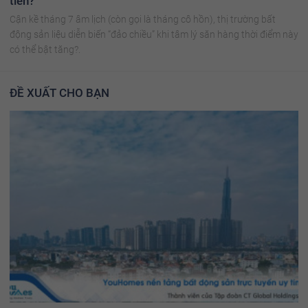
tiền?
Cận kề tháng 7 âm lịch (còn gọi là tháng cô hồn), thị trường bất
động sản liệu diễn biến “đảo chiều” khi tâm lý săn hàng thời điểm này
có thể bật tăng?.
ĐỀ XUẤT CHO BẠN