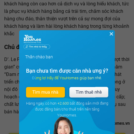
khách hàng còn cao hơn cả dịch vụ và lòng hiếu khách, tức
là phục vụ khách hàng bằng cả trái tim, chăm sóc khách
hàng chu đáo, thân thiện vượt trên cả sự mong đợi của
khách hàng và làm hài lòng khách hàng trong từng khoảnh
✕
khắc
Chủ đầu tư uy tín
Thân chào bạn
D’. Le Pont D’or là dự án nằm trong chuỗi “Kiệt tác vượt thời
gian” của Tập đoàn Tân Hoàng Minh. Với phương châm
Bạn chưa tìm được căn nhà ưng ý?
“Đam mê và hoàn hảo”, Tân Hoàng Minh tập trung phát
Đừng lo! Hãy để YouHomes giúp bạn nhé.
triển chuỗi bất động sản cao cấp và thực sự sang trọng ở
nội đô Hà Nội theo 5 tiêu chí: vị trí đắc địa; thiết kế, quy
Tìm mua nhà
Tìm thuê nhà
hoạch đồng bộ; vật liệu và trang thiết bị sử dụng cao cấp;
Hàng ngày, có hơn
+2.600
bất động sản mới đang
chất lượng thi công và xây dựng hàng đầu và dịch vụ sau
được đăng bán/cho thuê trên nền tảng
bán hàng chuyên nghiệp.
YouHomes.
YouHomes.vn