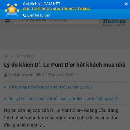
✕
Gói dịch vụ CAM KẾT
Cộng đồng Môi giới bPRO
CHO THUÊ ĐƯỢC NHÀ TRONG 2 THÁNG
Liên hệ tư vấn
›
Thị trường
Lý do khiến D’. Le Pont D’or hút khách mua nhà
YouHomes.vn
3.293 người đã đọc
Thị trường bất động sản năm tới sẽ ‘sáng cửa’?
Dòng tiền đang chuẩn bị đổ mạnh vào lĩnh vực bất động sản?
Dự án căn hộ cao cấp D’.Le Pont D'or–Hoàng Cầu đang
thu hút sự quan tâm của người mua nhà do có vị trí đắc
địa, giá bán hợp lý...