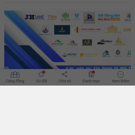
Cộng đồng
Ưu đãi
Chia sẻ
Danh mục
Xem thêm
'Đường phục hồi của bất động sản bớt khó'
Hành lang pháp lý dần hoàn thiện, tín dụng đã thoáng hơn, có thể
giúp hành trình phục hồi của bất động sản bớt khó khăn thời gian
tới, theo các chuyên gia. - VnExpress