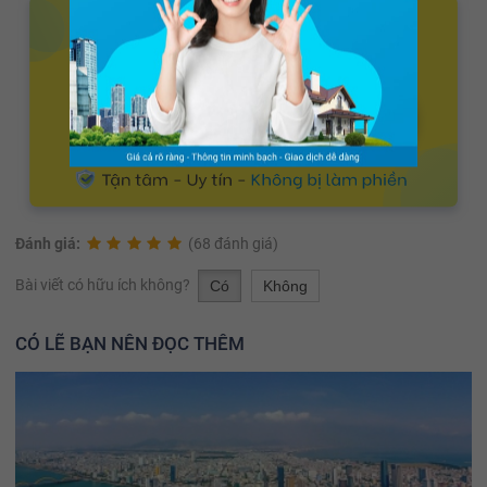
Đánh giá:
(68 đánh giá)
Bài viết có hữu ích không?
Có
Không
CÓ LẼ BẠN NÊN ĐỌC THÊM