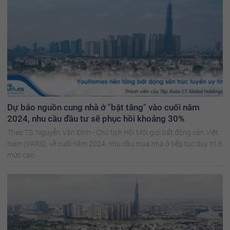
Dự báo nguồn cung nhà ở "bật tăng" vào cuối năm
2024, nhu cầu đầu tư sẽ phục hồi khoảng 30%
Theo TS. Nguyễn Văn Đính - Chủ tịch Hội Môi giới bất động sản Việt
Nam (VARS), về cuối năm 2024, nhu cầu mua nhà ở tiếp tục duy trì ở
mức cao