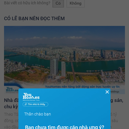
Bài viết có hữu ích không?
Có
Không
CÓ LẼ BẠN NÊN ĐỌC THÊM
✕
Nhà đầu tư đã chấp nhận xuống tiền mua bất động sản,
chu kỳ tăng trưởng mới bắt đầu?
Thân chào bạn
Theo TS Nguyễn Văn Đính, các sản phẩm bất động sản trên 5 tỷ
đồng, có mức giá đi ngang một thời gian sau giai đoạn cắt lỗ sâu
Bạn chưa tìm được căn nhà ưng ý?
vào đầu năm nay đã được nhà đầu tư "chấp nhận" xuống tiền