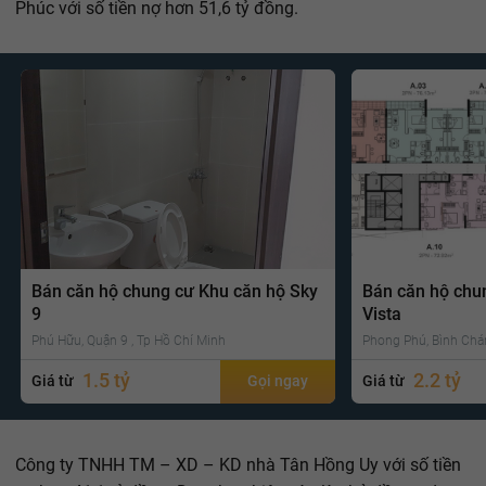
Phúc với số tiền nợ hơn 51,6 tỷ đồng.
Bán căn hộ chung cư Khu căn hộ Sky
Bán căn hộ chu
9
Vista
Phú Hữu, Quận 9 , Tp Hồ Chí Minh
Phong Phú, Bình Chá
1.5 tỷ
2.2 tỷ
Giá từ
Gọi ngay
Giá từ
Công ty TNHH TM – XD – KD nhà Tân Hồng Uy với số tiền