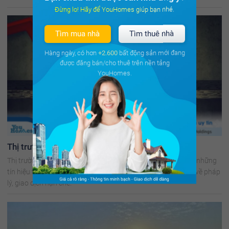
Đừng lo! Hãy để YouHomes giúp bạn nhé.
Tìm mua nhà
Tìm thuê nhà
Hàng ngày, có hơn
+2.600
bất động sản mới đang
được đăng bán/cho thuê trên nền tảng
YouHomes.
Thị trường bất động sản đã thoát 'đáy'?
Thị trường bất động sản (BĐS) những tháng cuối năm dù có những
tín hiệu tốt nhưng vẫn còn nhiều dự án chưa gỡ vướng được về pháp
lý, giao dịch hạn chế.