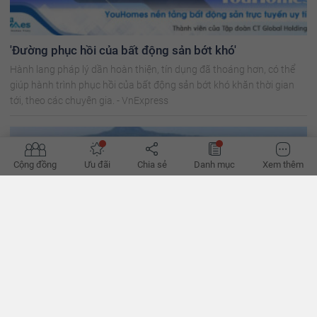
'Đường phục hồi của bất động sản bớt khó'
Hành lang pháp lý dần hoàn thiện, tín dụng đã thoáng hơn, có thể
giúp hành trình phục hồi của bất động sản bớt khó khăn thời gian
tới, theo các chuyên gia. - VnExpress
Cộng đồng
Ưu đãi
Chia sẻ
Danh mục
Xem thêm