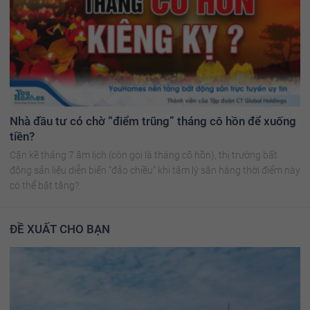
Nhà đầu tư có chờ “điểm trũng” tháng cô hồn để xuống
tiền?
Cận kề tháng 7 âm lịch (còn gọi là tháng cô hồn), thị trường bất
động sản liệu diễn biến “đảo chiều” khi tâm lý săn hàng thời điểm này
có thể bật tăng?.
ĐỀ XUẤT CHO BẠN