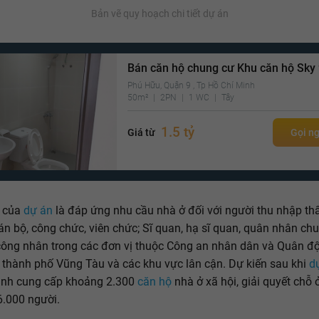
Bản vẽ quy hoạch chi tiết dự án
Bán căn hộ chung cư Khu căn hộ Sky
Phú Hữu, Quận 9 , Tp Hồ Chí Minh
50m²
2PN
1 WC
Tây
1.5 tỷ
Giá từ
Gọi n
u của
dự án
là đáp ứng nhu cầu nhà ở đối với người thu nhập th
án bộ, công chức, viên chức; Sĩ quan, hạ sĩ quan, quân nhân ch
công nhân trong các đơn vị thuộc Công an nhân dân và Quân đ
ại thành phố Vũng Tàu và các khu vực lân cận. Dự kiến sau khi
d
ành cung cấp khoảng 2.300
căn hộ
nhà ở xã hội, giải quyết chỗ 
.000 người.