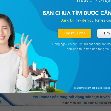
THÂN CHÀO BẠ
BẠN CHƯA TÌM ĐƯỢC CĂN
Đừng lo! Hãy để YouHomes giú
Tìm mua nhà
Tìm 
Hàng ngày, có hơn
+2.600
bất động sản m
bán/cho thuê trên nền tảng Yo