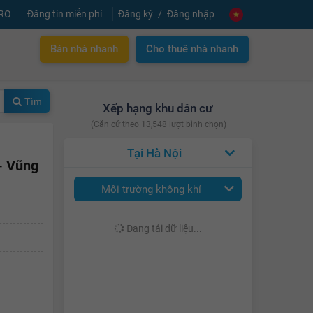
PRO
Đăng tin miễn phí
Đăng ký
Đăng nhập
Bán nhà nhanh
Cho thuê nhà nhanh
Tìm
Xếp hạng khu dân cư
(Căn cứ theo 13,548 lượt bình chọn)
Hà Nội
 - Vũng
Môi trường không khí
Đang tải dữ liệu...