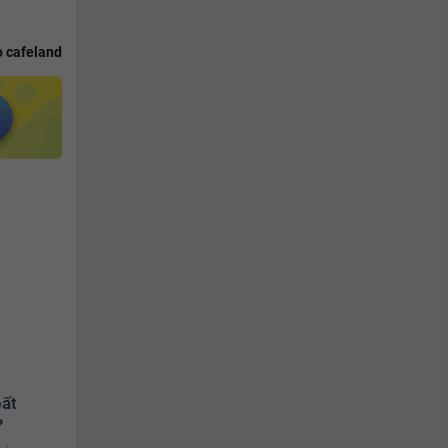
 cafeland
bất
?