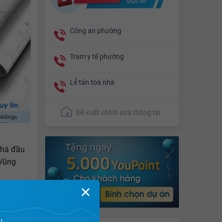
Công an phường
Trạm y tế phường
Lễ tân toà nhà
Đề xuất chỉnh sửa thông tin
nhà đầu
 Vũng
✕
 Công
 giáp