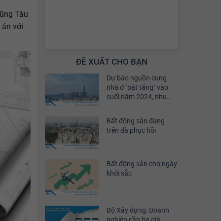
Vũng Tàu
 án với
ĐỀ XUẤT CHO BẠN
Dự báo nguồn cung
nhà ở "bật tăng" vào
cuối năm 2024, nhu
cầu đầu tư sẽ phục hồi
khoảng 30%
Bất động sản đang
trên đà phục hồi
Bất động sản chờ ngày
khởi sắc
Bộ Xây dựng: Doanh
nghiệp cần hạ giá