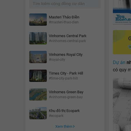
Masteri Thảo Điền
#masteri-thao-dien
Vinhomes Central Park
#vinhomes-central-park
Vinhomes Royal City
#royal-city
Dự án
nh
có quy m
Times City - Park Hill
#time-city-park-hill
Vinhomes Green Bay
#vinhomes-green-bay
Khu đô thị Ecopark
#ecopark
Xem thêm