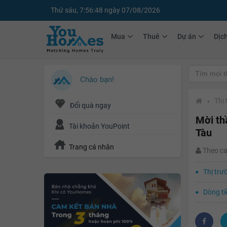
Thứ sáu, 7:56:50 ngày 07/08/2026
Mua
Thuê
Dự án
Dịc
Chào bạn!
›
Thị
Đổi quà ngay
Mời th
Tài khoản YouPoint
Tàu
Trang cá nhân
Theo c
Thị trư
Dòng ti