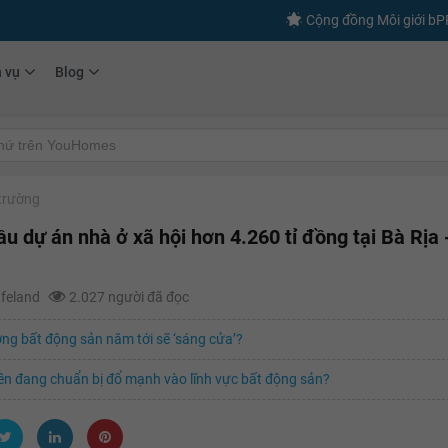
Cộng đồng Môi giới b
h vụ
Blog
 trường
ầu dự án nhà ở xã hội hơn 4.260 tỉ đồng tại Bà Rịa
afeland
2.027 người đã đọc
ờng bất động sản năm tới sẽ ‘sáng cửa’?
ền đang chuẩn bị đổ mạnh vào lĩnh vực bất động sản?