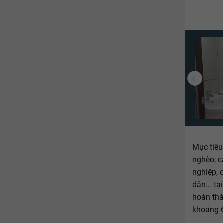
Mục tiê
nghèo; c
nghiệp, 
dân... t
hoàn th
khoảng 6