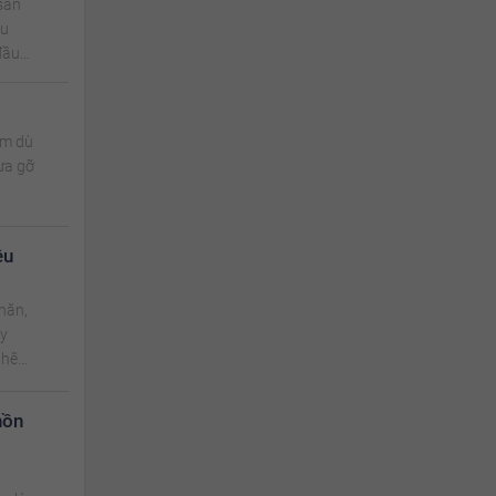
sản
au
đầu
ăm dù
ưa gỡ
ều
khăn,
uy
phê
hồn