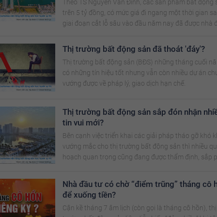
Theo TS Nguyễn Văn Đính, các sản phẩm bất động 
trên 5 tỷ đồng, có mức giá đi ngang một thời gian s
giai đoạn cắt lỗ sâu vào đầu năm nay đã được nhà 
tư "chấp nhận" xuống tiền
Thị trường bất động sản đã thoát 'đáy'?
Thị trường bất động sản (BĐS) những tháng cuối n
có những tín hiệu tốt nhưng vẫn còn nhiều dự án ch
vướng được về pháp lý, giao dịch hạn chế.
Thị trường bất động sản sắp đón nhận nhi
tin vui mới?
Bên cạnh việc triển khai các giải pháp tháo gỡ khó 
vướng mắc cho thị trường bất động sản thì nhiều q
hoạch quan trọng cũng đang được thẩm định, sắp 
duyệt.
Nhà đầu tư có chờ “điểm trũng” tháng cô 
để xuống tiền?
Cận kề tháng 7 âm lịch (còn gọi là tháng cô hồn), thị