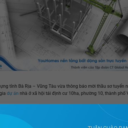
ựng tỉnh Bà Rịa – Vũng Tàu vừa thông báo mời thầu sơ tuyển 
 gia
dự án
nhà ở xã hội tái định cư 10ha, phường 10, thành phố
ó quy mô khu đất 3,8 ha. Phía Đông Bắc giáp đường quy hoạch
hía Tây Nam giáp đường quy hoạch Biệt Chính; phía Đông Nam
uy hoạch của
khu tái định cư
; phía Tây Bắc giáp đường 3/2.