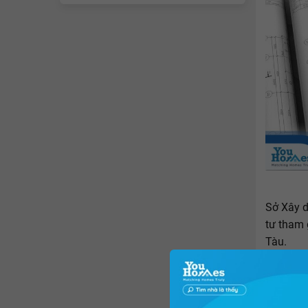
Sở Xây d
tư tham
Tàu.
Dự án
c
Chánh; p
đường q