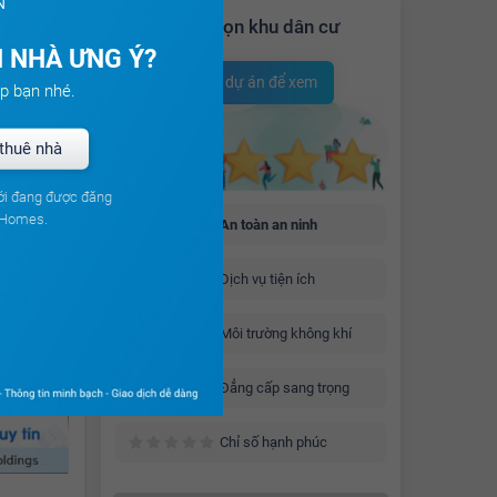
N
Bình chọn khu dân cư
 NHÀ ƯNG Ý?
Chọn dự án để xem
p bạn nhé.
thuê nhà
ới đang được đăng
uHomes.
An toàn an ninh
Dịch vụ tiện ích
Môi trường không khí
Đẳng cấp sang trọng
Chỉ số hạnh phúc