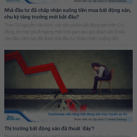
Nhà đầu tư đã chấp nhận xuống tiền mua bất động sản,
chu kỳ tăng trưởng mới bắt đầu?
Theo TS Nguyễn Văn Đính, các sản phẩm bất động sản trên 5 tỷ
đồng, có mức giá đi ngang một thời gian sau giai đoạn cắt lỗ sâu
vào đầu năm nay đã được nhà đầu tư "chấp nhận" xuống tiền
Thị trường bất động sản đã thoát 'đáy'?
Thị trường bất động sản (BĐS) những tháng cuối năm dù có những