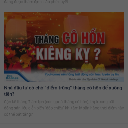
đang được thẩm định, sắp phê duyệt.
Nhà đầu tư có chờ “điểm trũng” tháng cô hồn để xuống
tiền?
Cận kề tháng 7 âm lịch (còn gọi là tháng cô hồn), thị trường bất
động sản liệu diễn biến “đảo chiều” khi tâm lý săn hàng thời điểm này
có thể bật tăng?.