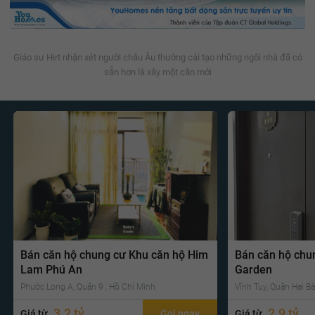
Giáo sư Hirt nhận xét người châu Âu thường cải tạo những ngôi nhà đã có
sẵn hơn là xây một căn mới
Bán căn hộ chung cư Khu căn hộ Him
Bán căn hộ chu
Lam Phú An
Garden
Phước Long A, Quận 9 , Hồ Chí Minh
Vĩnh Tuy, Quận Hai Bà
3.2 tỷ
2.9 tỷ
Giá từ
Gọi ngay
Giá từ