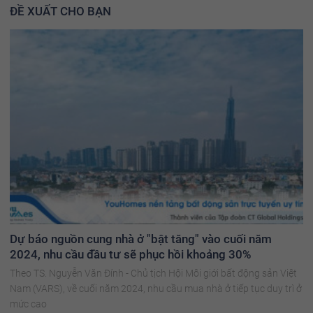
ĐỀ XUẤT CHO BẠN
Dự báo nguồn cung nhà ở "bật tăng" vào cuối năm
2024, nhu cầu đầu tư sẽ phục hồi khoảng 30%
Theo TS. Nguyễn Văn Đính - Chủ tịch Hội Môi giới bất động sản Việt
Nam (VARS), về cuối năm 2024, nhu cầu mua nhà ở tiếp tục duy trì ở
mức cao