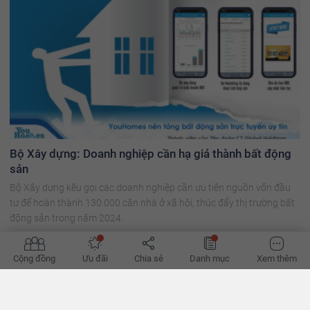
Bộ Xây dựng: Doanh nghiệp cần hạ giá thành bất động
sản
Bộ Xây dựng kêu gọi các doanh nghiệp cần ưu tiên nguồn vốn đầu
tư để hoàn thành 130.000 căn nhà ở xã hội, thúc đẩy thị trường bất
động sản trong năm 2024.
Cộng đồng
Ưu đãi
Chia sẻ
Danh mục
Xem thêm