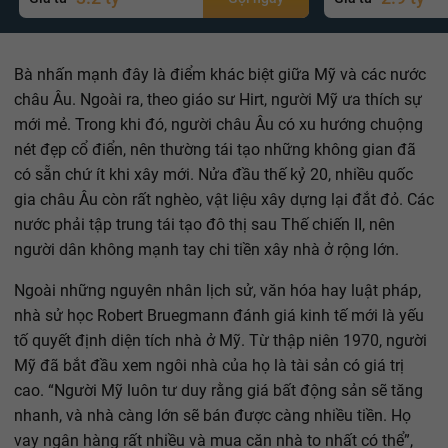
Bà nhấn mạnh đây là điểm khác biệt giữa Mỹ và các nước
châu Âu. Ngoài ra, theo giáo sư Hirt, người Mỹ ưa thích sự
mới mẻ. Trong khi đó, người châu Âu có xu hướng chuộng
nét đẹp cổ điển, nên thường tái tạo những không gian đã
có sẵn chứ ít khi xây mới. Nửa đầu thế kỷ 20, nhiều quốc
gia châu Âu còn rất nghèo, vật liệu xây dựng lại đắt đỏ. Các
nước phải tập trung tái tạo đô thị sau Thế chiến II, nên
người dân không mạnh tay chi tiền xây nhà ở rộng lớn.
Ngoài những nguyên nhân lịch sử, văn hóa hay luật pháp,
nhà sử học Robert Bruegmann đánh giá kinh tế mới là yếu
tố quyết định diện tích nhà ở Mỹ. Từ thập niên 1970, người
Mỹ đã bắt đầu xem ngôi nhà của họ là tài sản có giá trị
cao. “Người Mỹ luôn tư duy rằng giá bất động sản sẽ tăng
nhanh, và nhà càng lớn sẽ bán được càng nhiều tiền. Họ
vay ngân hàng rất nhiều và mua căn nhà to nhất có thể”,