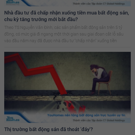
Nhà đầu tư đã chấp nhận xuống tiền mua bất động sản,
chu kỳ tăng trưởng mới bắt đầu?
Theo TS Nguyễn Văn Đính, các sản phẩm bất động sản trên 5 tỷ
đồng, có mức giá đi ngang một thời gian sau giai đoạn cắt lỗ sâu
vào đầu năm nay đã được nhà đầu tư "chấp nhận" xuống tiền
Thị trường bất động sản đã thoát 'đáy'?