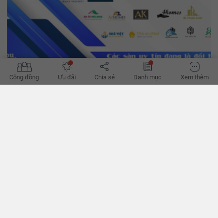
Cộng đồng
Ưu đãi
Chia sẻ
Danh mục
Xem thêm
'Đường phục hồi của bất động sản bớt khó'
Hành lang pháp lý dần hoàn thiện, tín dụng đã thoáng hơn, có thể
giúp hành trình phục hồi của bất động sản bớt khó khăn thời gian
tới, theo các chuyên gia. - VnExpress