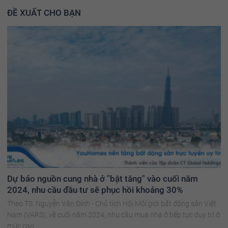
ĐỀ XUẤT CHO BẠN
Dự báo nguồn cung nhà ở "bật tăng" vào cuối năm
2024, nhu cầu đầu tư sẽ phục hồi khoảng 30%
Theo TS. Nguyễn Văn Đính - Chủ tịch Hội Môi giới bất động sản Việt
Nam (VARS), về cuối năm 2024, nhu cầu mua nhà ở tiếp tục duy trì ở
mức cao