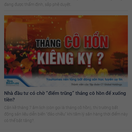
đang được thẩm định, sắp phê duyệt.
Nhà đầu tư có chờ “điểm trũng” tháng cô hồn để xuống
tiền?
Cận kề tháng 7 âm lịch (còn gọi là tháng cô hồn), thị trường bất
động sản liệu diễn biến “đảo chiều” khi tâm lý săn hàng thời điểm này
có thể bật tăng?.