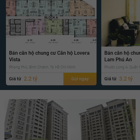
Bán căn hộ chung cư Căn hộ Lovera
Bán căn hộ chu
Vista
Lam Phú An
Phong Phú, Bình Chánh, Tp Hồ Chí Minh
Phước Long A, Quận 9
2.2 tỷ
3.2 tỷ
Giá từ
Gọi ngay
Giá từ