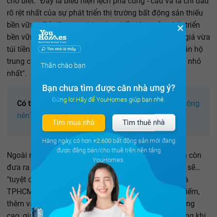
cho biết: "Đây là biểu hiện lệch pha cung - cầu và là chỉ dấu
rõ rệt nhất của sự phát triển thị trường bất động sản thiếu
bền vững. Bởi lẽ, trong thị trường bất động sản phát triển
✕
bền vững, cân bằng, thì phân khúc căn hộ bình dân, giá vừa
túi tiền chiếm tỷ lệ lớn nhất; tiếp theo là phân khúc căn hộ
trung cấp; còn phân khúc căn hộ cao cấp chiếm tỷ lệ nhỏ
Thân chào bạn
nhất".
Bạn chưa tìm được căn nhà ưng ý?
Đừng lo! Hãy để YouHomes giúp bạn nhé.
Có thể bạn quan tâm
:
Mua nhà giá rẻ: Nên hay không
nên?
Tìm mua nhà
Tìm thuê nhà
Hàng ngày, có hơn
+2.600
bất động sản mới đang
được đăng bán/cho thuê trên nền tảng
Ngoài ra, nhiều lãnh đạo doanh nghiệp bất động sản còn
YouHomes.
đưa ra nhận xét rằng, trong thời gian tới
nhà ở giá rẻ
sẽ…
"tuyệt chủng" tại một số thành phố lớn như Hà Nội và
TPHCM. Lý do vì quỹ đất hiện nay ngày càng khan hiếm,
thêm vào đó mức giá đất của Thành phố lại đang tăng
cao, giá vật liệu xây dựng, nhân công cũng tăng. Trong khi