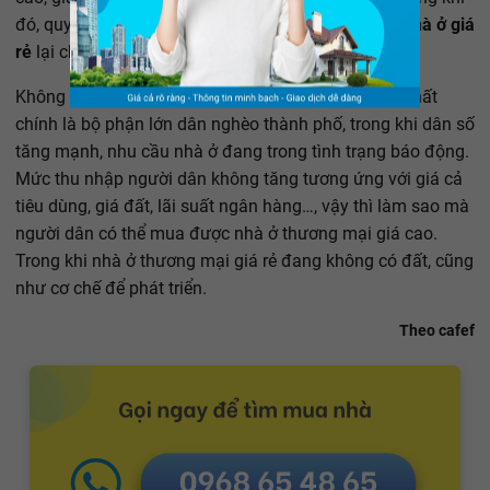
đó, quy định và những hình thức hỗ trợ cho dự án
nhà ở giá
rẻ
lại chưa đồng nhất và rõ ràng.
Không xuất hiện dự án
nhà giá rẻ
, người thiệt thòi nhất
chính là bộ phận lớn dân nghèo thành phố, trong khi dân số
tăng mạnh, nhu cầu nhà ở đang trong tình trạng báo động.
Mức thu nhập người dân không tăng tương ứng với giá cả
tiêu dùng, giá đất, lãi suất ngân hàng…, vậy thì làm sao mà
người dân có thể mua được nhà ở thương mại giá cao.
Trong khi nhà ở thương mại giá rẻ đang không có đất, cũng
như cơ chế để phát triển.
Theo cafef