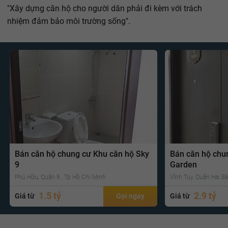
"Xây dựng căn hộ cho người dân phải đi kèm với trách
nhiệm đảm bảo môi trường sống".
Bán căn hộ chung cư Khu căn hộ Sky
Bán căn hộ chu
9
Garden
Phú Hữu, Quận 9 , Tp Hồ Chí Minh
Vĩnh Tuy, Quận Hai Bà
1.5 tỷ
2.9 tỷ
Giá từ
Gọi ngay
Giá từ