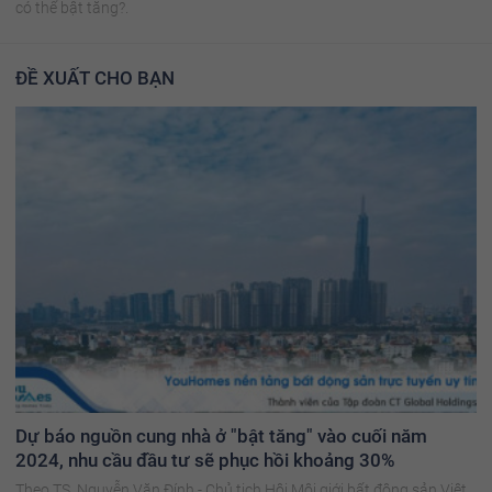
có thể bật tăng?.
ĐỀ XUẤT CHO BẠN
Dự báo nguồn cung nhà ở "bật tăng" vào cuối năm
2024, nhu cầu đầu tư sẽ phục hồi khoảng 30%
Theo TS. Nguyễn Văn Đính - Chủ tịch Hội Môi giới bất động sản Việt