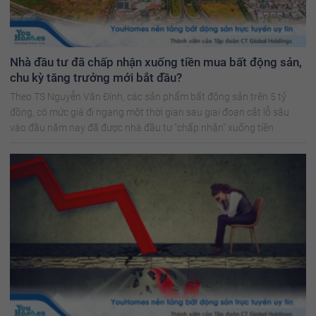
Nhà đầu tư đã chấp nhận xuống tiền mua bất động sản,
chu kỳ tăng trưởng mới bắt đầu?
Theo TS Nguyễn Văn Đính, các sản phẩm bất động sản trên 5 tỷ
đồng, có mức giá đi ngang một thời gian sau giai đoạn cắt lỗ sâu
vào đầu năm nay đã được nhà đầu tư "chấp nhận" xuống tiền