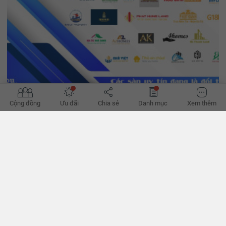
Cộng đồng
Ưu đãi
Chia sẻ
Danh mục
Xem thêm
'Đường phục hồi của bất động sản bớt khó'
Hành lang pháp lý dần hoàn thiện, tín dụng đã thoáng hơn, có thể
giúp hành trình phục hồi của bất động sản bớt khó khăn thời gian
tới, theo các chuyên gia. - VnExpress