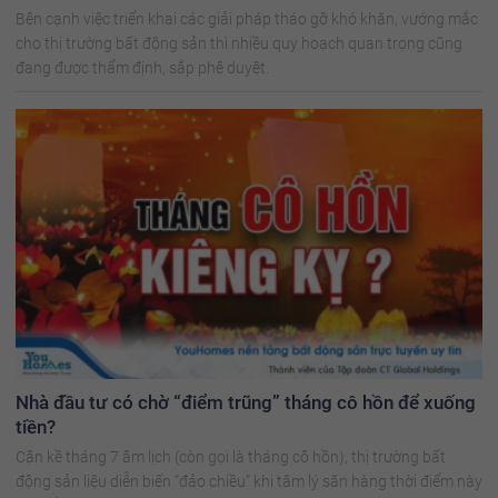
Bên cạnh việc triển khai các giải pháp tháo gỡ khó khăn, vướng mắc
cho thị trường bất động sản thì nhiều quy hoạch quan trọng cũng
đang được thẩm định, sắp phê duyệt.
Nhà đầu tư có chờ “điểm trũng” tháng cô hồn để xuống
tiền?
Cận kề tháng 7 âm lịch (còn gọi là tháng cô hồn), thị trường bất
động sản liệu diễn biến “đảo chiều” khi tâm lý săn hàng thời điểm này