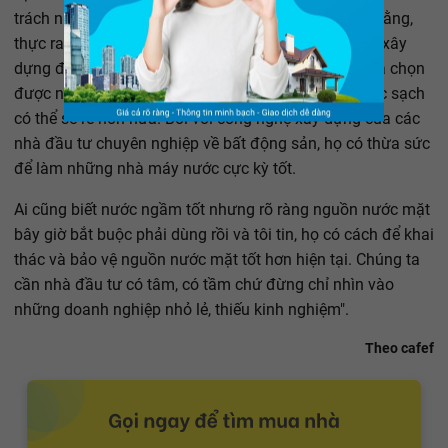
trách nhiệm xã hội, trách nhiệm với cư dân. Tôi cho rằng,
thực ra Nhà nước không cần hỗ trợ gì nhiều, chỉ cần xây
dựng được cơ chế đấu thầu công khai, minh bạch và chọn
được nhà đầu tư thực sự chuẩn, có đầu vào thì nước sạch
có thể sẽ rẻ hơn nữa. Bởi với công nghệ xây dựng của các
nhà đầu tư chuyên nghiệp về bất động sản, họ có thừa sức
để làm những nhà máy nước cực kỳ tốt.
Ai cũng biết nước ngầm tốt nhưng rõ ràng nguồn nước mặt
bây giờ bắt buộc phải dùng rồi và tôi tin, họ có cách để khai
thác và bảo vệ nguồn nước mặt tốt hơn hiện tại. Chúng ta
cần nhà đầu tư có tâm, có tầm chứ đừng chỉ nhìn vào
những doanh nghiệp nhỏ lẻ, thiếu kinh nghiệm".
Theo cafef