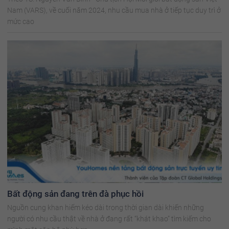
Nam (VARS), về cuối năm 2024, nhu cầu mua nhà ở tiếp tục duy trì ở
mức cao
Bất động sản đang trên đà phục hồi
Nguồn cung khan hiếm kéo dài trong thời gian dài khiến những
người có nhu cầu thật về nhà ở đang rất “khát khao” tìm kiếm cho