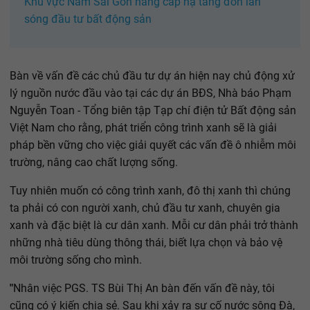
Khu vực Nam Sài Gòn nâng cấp hạ tầng đón làn
sóng đầu tư bất động sản
Bàn về vấn đề các chủ đầu tư dự án hiện nay chủ động xử
lý nguồn nước đầu vào tại các dự án BĐS, Nhà báo Phạm
Nguyễn Toan - Tổng biên tập Tạp chí điện tử Bất động sản
Việt Nam cho rằng, phát triển công trình xanh sẽ là giải
pháp bền vững cho việc giải quyết các vấn đề ô nhiễm môi
trường, nâng cao chất lượng sống.
Tuy nhiên muốn có công trình xanh, đô thị xanh thì chúng
ta phải có con người xanh, chủ đầu tư xanh, chuyên gia
xanh và đặc biệt là cư dân xanh. Mỗi cư dân phải trở thành
những nhà tiêu dùng thông thái, biết lựa chọn và bảo vệ
môi trường sống cho mình.
"
Nhân việc PGS. TS Bùi Thị An bàn đến vấn đề này, tôi
cũng có ý kiến chia sẻ. Sau khi xảy ra sự cố nước sông Đà,