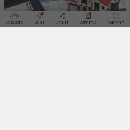
Cộng đồng
Ưu đãi
Chia sẻ
Danh mục
Xem thêm
Kiến nghị giữ và sửa đổi phương pháp thặng dư trong
định giá đất
Theo các chuyên gia, không nên loại bỏ phương pháp thặng dư
trong định giá đất mà chỉ cần sửa đổi cho phù hợp với thực tiễn, tạo
sự thống nhất trong phương pháp tính định giá đất.