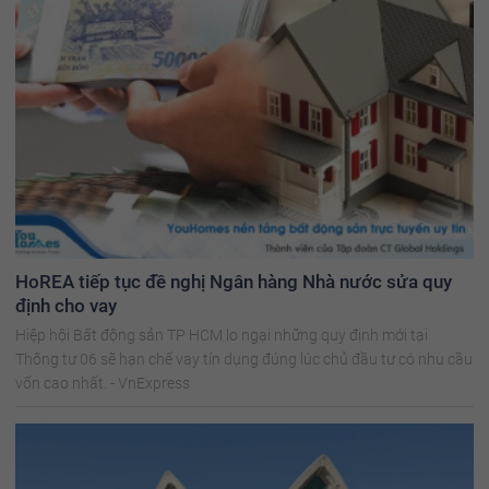
HoREA tiếp tục đề nghị Ngân hàng Nhà nước sửa quy
định cho vay
Hiệp hội Bất động sản TP HCM lo ngại những quy định mới tại
Thông tư 06 sẽ hạn chế vay tín dụng đúng lúc chủ đầu tư có nhu cầu
vốn cao nhất. - VnExpress