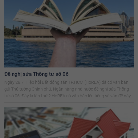
Đề nghị sửa Thông tư số 06
Ngày 28.7, Hiệp hội Bất động sản TP.HCM (HoREA) đã có văn bản
gửi Thủ tướng Chính phủ, Ngân hàng nhà nước đề nghị sửa Thông
tư số 06. Đây là lần thứ 2 HoREA có văn bản lên tiếng về vấn đề này.