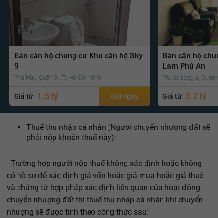
Bán căn hộ chung cư Khu căn hộ Sky
Bán căn hộ chu
9
Lam Phú An
Phú Hữu, Quận 9 , Tp Hồ Chí Minh
Phước Long A, Quận 9
1.5 tỷ
3.2 tỷ
Giá từ
Gọi ngay
Giá từ
Thuế thu nhập cá nhân (Người chuyển nhượng đất sẽ
phải nộp khoản thuế này):
- Trường hợp người nộp thuế không xác định hoặc không
có hồ sơ để xác định giá vốn hoặc giá mua hoặc giá thuê
và chứng từ hợp pháp xác định liên quan của hoạt động
chuyển nhượng đất thì thuế thu nhập cá nhân khi chuyển
nhượng sẽ được tính theo công thức sau: