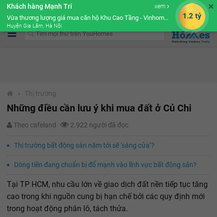
✕
Khách hàng Mạnh Trí
xem
Cộng đồng Môi giới bPRO
1.2 tỷ
Vừa thương lượng giá mua căn hộ Khu Cao Tầng - Vinhomes Ocean Park
Huyện Gia Lâm, Hà Nội
›
Thị trường
Những điều cần lưu ý khi mua đất ở Củ Chi
Theo cafeland
2.922 người đã đọc
Thị trường bất động sản năm tới sẽ ‘sáng cửa’?
Dòng tiền đang chuẩn bị đổ mạnh vào lĩnh vực bất động sản?
Tại TP HCM, nhu cầu lớn về giao dịch đất nền tiếp tục tăng
cao trong khi nguồn cung bị hạn chế bởi các quy định mới
trong hoạt động phân lô, tách thửa.