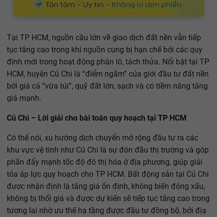
Tại TP HCM, nguồn cầu lớn về giao dịch đất nền vẫn tiếp
tục tăng cao trong khi nguồn cung bị hạn chế bởi các quy
định mới trong hoạt động phân lô, tách thửa. Nổi bật tại TP
HCM, huyện Củ Chi là “điểm ngắm” của giới đầu tư đất nền
bởi giá cả “vừa túi”, quỹ đất lớn, sạch và có tiềm năng tăng
giá mạnh.
Củ Chi – Lời giải cho bài toán quy hoạch tại TP HCM
Có thể nói, xu hướng dịch chuyển mở rộng đầu tư ra các
khu vực vệ tinh như Củ Chi là sự đón đầu thị trường và góp
phần đẩy mạnh tốc độ đô thị hóa ở địa phương, giúp giải
tỏa áp lực quy hoạch cho TP HCM. Bất động sản tại Củ Chi
được nhận định là tăng giá ổn định, không biến động xấu,
không bị thổi giá và được dự kiến sẽ tiếp tục tăng cao trong
tương lai nhờ ưu thế hạ tầng được đầu tư đồng bộ, bởi địa