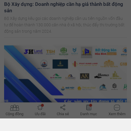
Bộ Xây dựng: Doanh nghiệp cần hạ giá thành bất động
sản
Bộ Xây dựng kêu gọi các doanh nghiệp cần ưu tiên nguồn vốn đầu
tư để hoàn thành 130.000 căn nhà ở xã hội, thúc đẩy thị trường bất
động sản trong năm 2024.
Cộng đồng
Ưu đãi
Chia sẻ
Danh mục
Xem thêm
'Đường phục hồi của bất động sản bớt khó'