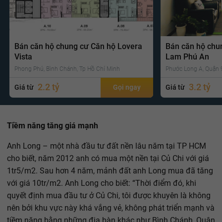
Bán căn hộ chung cư Căn hộ Lovera
Bán căn hộ chu
Vista
Lam Phú An
Phong Phú, Bình Chánh, Tp Hồ Chí Minh
Phước Long A, Quận 9
2.2 tỷ
3.2 tỷ
Giá từ
Gọi ngay
Giá từ
Tiềm năng tăng giá mạnh
Anh Long – một nhà đầu tư đất nền lâu năm tại TP HCM
cho biết, năm 2012 anh có mua một nền tại Củ Chi với giá
1tr5/m2. Sau hơn 4 năm, mảnh đất anh Long mua đã tăng
với giá 10tr/m2. Anh Long cho biết: “Thời điểm đó, khi
quyết định mua đầu tư ở Củ Chi, tôi được khuyên là không
nên bởi khu vực này khá vắng vẻ, không phát triển mạnh và
tiềm năng bằng những địa bàn khác như Bình Chánh, Quận