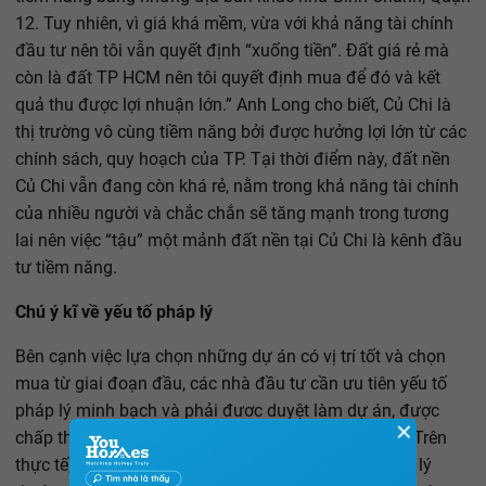
12. Tuy nhiên, vì giá khá mềm, vừa với khả năng tài chính
đầu tư nên tôi vẫn quyết định “xuống tiền”. Đất giá rẻ mà
còn là đất TP HCM nên tôi quyết định mua để đó và kết
quả thu được lợi nhuận lớn.” Anh Long cho biết, Củ Chi là
thị trường vô cùng tiềm năng bởi được hưởng lợi lớn từ các
chính sách, quy hoạch của TP. Tại thời điểm này, đất nền
Củ Chi vẫn đang còn khá rẻ, nằm trong khả năng tài chính
của nhiều người và chắc chắn sẽ tăng mạnh trong tương
lai nên việc “tậu” một mảnh đất nền tại Củ Chi là kênh đầu
tư tiềm năng.
Chú ý kĩ về yếu tố pháp lý
Bên cạnh việc lựa chọn những dự án có vị trí tốt và chọn
mua từ giai đoạn đầu, các nhà đầu tư cần ưu tiên yếu tố
pháp lý minh bạch và phải đươc duyệt làm dự án, được
✕
chấp thuận đầu tư hạ tầng của cơ quan chức năng. Trên
thực tế, nhu cầu sở hữu đất để bảo vệ tài sản là tâm lý