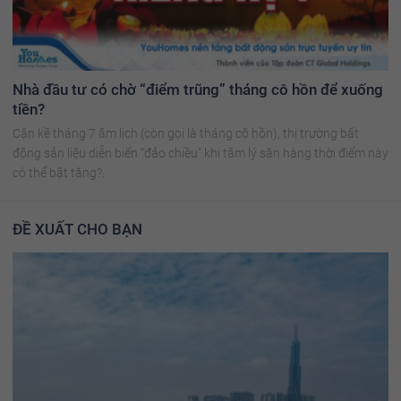
Nhà đầu tư có chờ “điểm trũng” tháng cô hồn để xuống
tiền?
Cận kề tháng 7 âm lịch (còn gọi là tháng cô hồn), thị trường bất
động sản liệu diễn biến “đảo chiều” khi tâm lý săn hàng thời điểm này
có thể bật tăng?.
ĐỀ XUẤT CHO BẠN