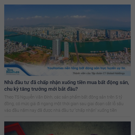
Nhà đầu tư đã chấp nhận xuống tiền mua bất động sản,
chu kỳ tăng trưởng mới bắt đầu?
Theo TS Nguyễn Văn Đính, các sản phẩm bất động sản trên 5 tỷ
đồng, có mức giá đi ngang một thời gian sau giai đoạn cắt lỗ sâu
vào đầu năm nay đã được nhà đầu tư "chấp nhận" xuống tiền