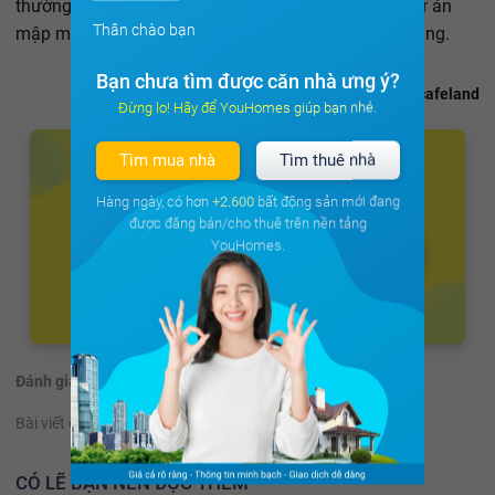
thường có, do đó tuyệt đối không nên mua những dự án
Thân chào bạn
mập mờ, chung sổ hồng hoặc không có pháp lý rõ ràng.
Bạn chưa tìm được căn nhà ưng ý?
Theo cafeland
Đừng lo! Hãy để YouHomes giúp bạn nhé.
Tìm mua nhà
Tìm thuê nhà
Hàng ngày, có hơn
+2.600
bất động sản mới đang
được đăng bán/cho thuê trên nền tảng
YouHomes.
Đánh giá:
(57 đánh giá)
Bài viết có hữu ích không?
Có
Không
CÓ LẼ BẠN NÊN ĐỌC THÊM