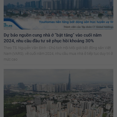
Dự báo nguồn cung nhà ở "bật tăng" vào cuối năm
2024, nhu cầu đầu tư sẽ phục hồi khoảng 30%
Theo TS. Nguyễn Văn Đính - Chủ tịch Hội Môi giới bất động sản Việt
Nam (VARS), về cuối năm 2024, nhu cầu mua nhà ở tiếp tục duy trì ở
mức cao