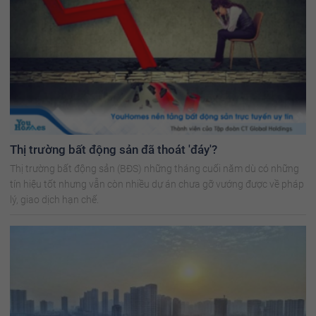
Thị trường bất động sản đã thoát 'đáy'?
Thị trường bất động sản (BĐS) những tháng cuối năm dù có những
tín hiệu tốt nhưng vẫn còn nhiều dự án chưa gỡ vướng được về pháp
lý, giao dịch hạn chế.