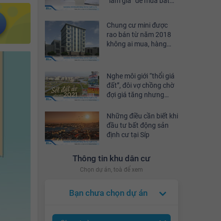
“làm giá” để mua bất
động sản có thể bớt
được vài trăm triệu
Chung cư mini được
đồng
rao bán từ năm 2018
không ai mua, hàng
tồn cả trăm căn
Nghe môi giới “thổi giá
đất”, đôi vợ chồng chờ
đợi giá tăng nhưng
đáng tiếc sau 1 tháng
tài sản “bay” mất hơn 2
Những điều cần biết khi
tỷ
đầu tư bất động sản
định cư tại Síp
Thông tin khu dân cư
Chọn dự án, toà để xem
Bạn chưa chọn dự án