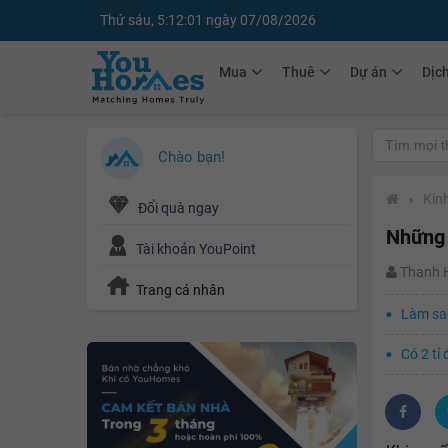
Thứ sáu, 5:12:02 ngày 07/08/2026
Mua
Thuê
Dự án
Dịc
Chào bạn!
›
Kin
Đổi quà ngay
Những 
Tài khoản YouPoint
Thanh
Trang cá nhân
Làm sao
Có 2 tỉ