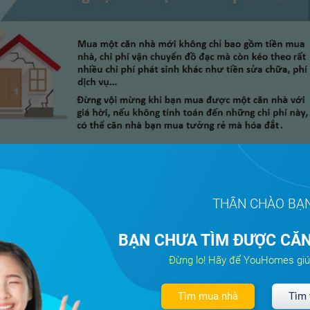
THÂN CHÀO BẠ
BẠN CHƯA TÌM ĐƯỢC CĂN
Đừng lo! Hãy để YouHomes giú
Tìm mua nhà
Tìm 