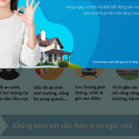
Hàng ngày, có hơn
+2.600
bất động sản m
bán/cho thuê trên nền tảng Yo