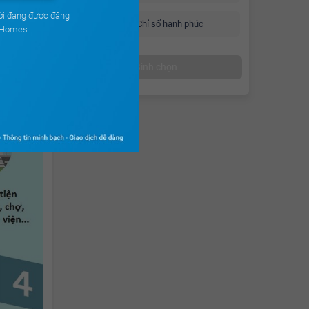
ới đang được đăng
Chỉ số hạnh phúc
uHomes.
Bình chọn