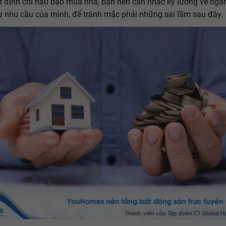
t định chi hầu bao mua nhà, bạn nên cân nhắc kỹ lưỡng về ngâ
 nhu cầu của mình, để tránh mắc phải những sai lầm sau đây.