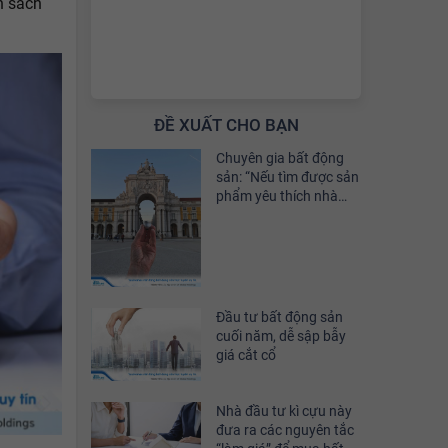
n sách
ĐỀ XUẤT CHO BẠN
Chuyên gia bất động
sản: “Nếu tìm được sản
phẩm yêu thích nhà
đầu tư nên xuống tiền”
Đầu tư bất động sản
cuối năm, dễ sập bẫy
giá cắt cổ
Nhà đầu tư kì cựu này
đưa ra các nguyên tắc