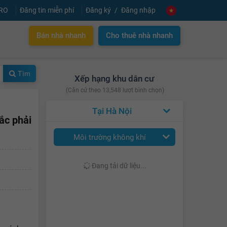
PRO
Đăng tin miễn phí
Đăng ký
Đăng nhập
Bán nhà nhanh
Cho thuê nhà nhanh
Tìm
Xếp hạng khu dân cư
(Căn cứ theo 13,548 lượt bình chọn)
Hà Nội
ắc phải
Môi trường không khí
Đang tải dữ liệu...