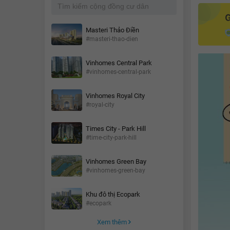
Masteri Thảo Điền
#masteri-thao-dien
Vinhomes Central Park
#vinhomes-central-park
Vinhomes Royal City
#royal-city
Times City - Park Hill
#time-city-park-hill
Vinhomes Green Bay
#vinhomes-green-bay
Khu đô thị Ecopark
#ecopark
Xem thêm