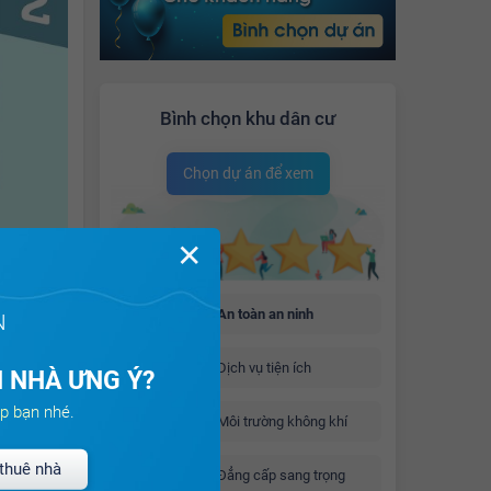
Bình chọn khu dân cư
Chọn dự án để xem
✕
An toàn an ninh
N
Dịch vụ tiện ích
 NHÀ ƯNG Ý?
p bạn nhé.
Môi trường không khí
thuê nhà
Đẳng cấp sang trọng