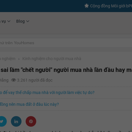
Cộng đồng Môi giới b
h vụ
Blog
h nghiệm
›
Kinh nghiệm cho người mua nhà
sai lầm "chết người" người mua nhà lần đầu hay m
 Hằng
3.261 người đã đọc
 để vay thế chấp mua nhà với người làm việc tự do?
 đồng nên mua đất ở đâu lúc này?