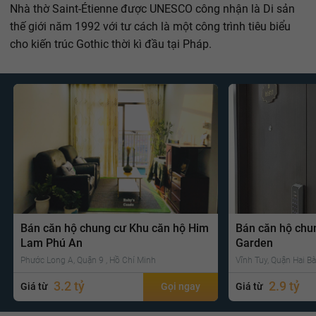
Nhà thờ Saint-Étienne được UNESCO công nhận là Di sản
thế giới năm 1992 với tư cách là một công trình tiêu biểu
cho kiến trúc Gothic thời kì đầu tại Pháp.
Bán căn hộ chung cư Khu căn hộ Him
Bán căn hộ chu
Lam Phú An
Garden
Phước Long A, Quận 9 , Hồ Chí Minh
Vĩnh Tuy, Quận Hai Bà
3.2 tỷ
2.9 tỷ
Giá từ
Gọi ngay
Giá từ