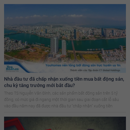
Nhà đầu tư đã chấp nhận xuống tiền mua bất động sản,
chu kỳ tăng trưởng mới bắt đầu?
Theo TS Nguyễn Văn Đính, các sản phẩm bất động sản trên 5 tỷ
đồng, có mức giá đi ngang một thời gian sau giai đoạn cắt lỗ sâu
vào đầu năm nay đã được nhà đầu tư "chấp nhận" xuống tiền