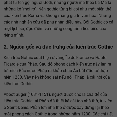
phát từ tên gọi người Goth, những người mà theo La Mã là
những kẻ "mọi rợ". Nên gothic từng bị coi như một biến thể
của kiến trúc Roma và không mang giá trị văn hóa. Nhưng
các nhà nghiên cứu đã phủ nhận điều này. Bởi Gothic có cả
một lịch sử, đặc điểm và những công trình tiêu biểu của
riêng mình.
2. Nguồn gốc và đặc trưng của kiến trúc Gothic
Kiến trúc Gothic xuất hiện ở vùng Île-de-France và Haute
Picardie của Pháp. Sau đó phong cách kiến trúc này lan ra
từ miền Bắc nước Pháp ra khắp châu Âu bắt đầu từ thập
niên 1230. Vậy nên không sai nếu nói: Pháp là cái nôi của
kiến trúc Gothic.
Abbot Suger (1081-1151), người được cho là cha đẻ của
kiến trúc Gothic tại Pháp đã thiết kế cải tạo nhà thờ, tu viện
ở Saint-Denis. Phần lớn nhà thờ ở được xây dựng lại theo
một phong cách Gothic trong những năm 1230. Các chi tiết