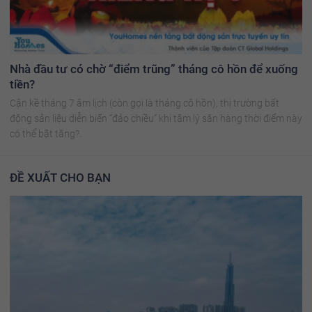
Nhà đầu tư có chờ “điểm trũng” tháng cô hồn để xuống
tiền?
Cận kề tháng 7 âm lịch (còn gọi là tháng cô hồn), thị trường bất
động sản liệu diễn biến “đảo chiều” khi tâm lý săn hàng thời điểm này
có thể bật tăng?.
ĐỀ XUẤT CHO BẠN