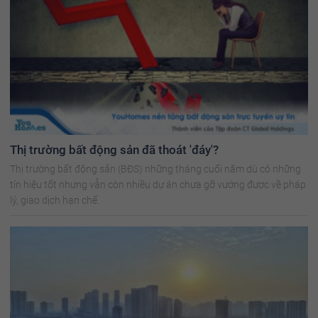
Thị trường bất động sản đã thoát 'đáy'?
Thị trường bất động sản (BĐS) những tháng cuối năm dù có những
tín hiệu tốt nhưng vẫn còn nhiều dự án chưa gỡ vướng được về pháp
lý, giao dịch hạn chế.