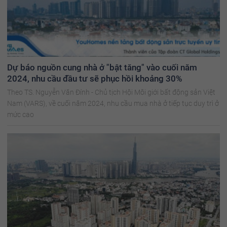
Dự báo nguồn cung nhà ở "bật tăng" vào cuối năm
2024, nhu cầu đầu tư sẽ phục hồi khoảng 30%
Theo TS. Nguyễn Văn Đính - Chủ tịch Hội Môi giới bất động sản Việt
Nam (VARS), về cuối năm 2024, nhu cầu mua nhà ở tiếp tục duy trì ở
mức cao