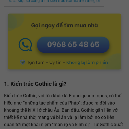
4. Một số công trình kiến trúc Gothic trên thế giới
1. Kiến trúc Gothic là gì?
Kiến trúc Gothic, với tên khác là Francigenum opus, có thế
hiểu như “những tác phẩm của Pháp”; được ra đời vào
khoảng thế kỉ XII ở châu Âu. Ban đầu, Gothic gắn liền với
thiết kế nhà thờ, mang vẻ bí ẩn và lạ lẫm bởi nó có liên
quan tới một khái niệm "man rợ và kinh dị”. Từ Gothic xuất