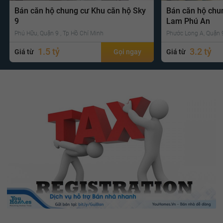
Bán căn hộ chung cư Khu căn hộ Sky
Bán căn hộ chu
9
Lam Phú An
Phú Hữu, Quận 9 , Tp Hồ Chí Minh
Phước Long A, Quận 9
1.5 tỷ
3.2 tỷ
Giá từ
Gọi ngay
Giá từ