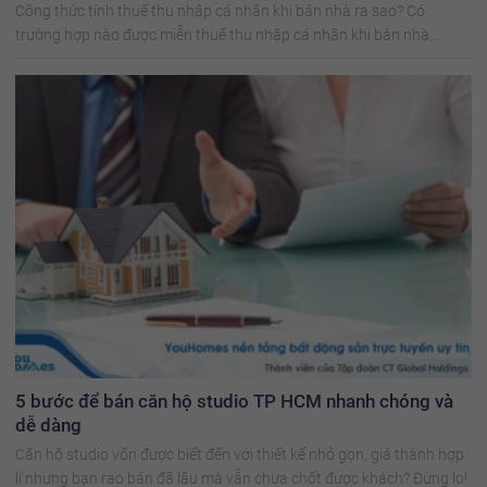
Công thức tính thuế thu nhập cá nhân khi bán nhà ra sao? Có
trường hợp nào được miễn thuế thu nhập cá nhân khi bán nhà
không?
5 bước để bán căn hộ studio TP HCM nhanh chóng và
dễ dàng
Căn hộ studio vốn được biết đến với thiết kế nhỏ gọn, giá thành hợp
lí nhưng bạn rao bán đã lâu mà vẫn chưa chốt được khách? Đừng lo!