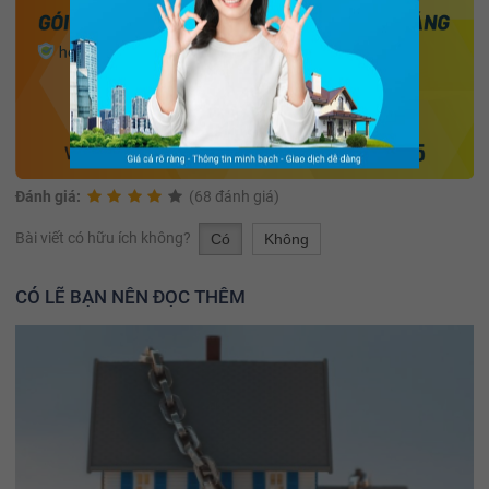
Đánh giá:
(68 đánh giá)
Bài viết có hữu ích không?
Có
Không
CÓ LẼ BẠN NÊN ĐỌC THÊM