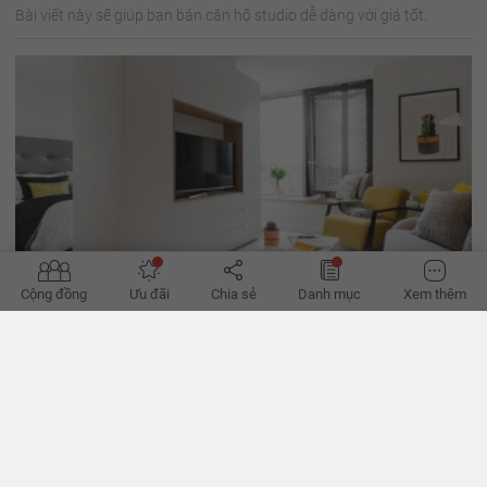
Bài viết này sẽ giúp bạn bán căn hộ studio dễ dàng với giá tốt.
Cộng đồng
Ưu đãi
Chia sẻ
Danh mục
Xem thêm
Kinh nghiệm bán căn hộ studio nhanh chóng và hiệu quả
Bạn đang muốn bán căn hộ studio nhưng chưa biết phải bắt đầu từ
đâu, làm những việc gì? Bài viết sau sẽ giúp bạn cách để bán được
căn hộ dễ dàng và nhanh chóng.