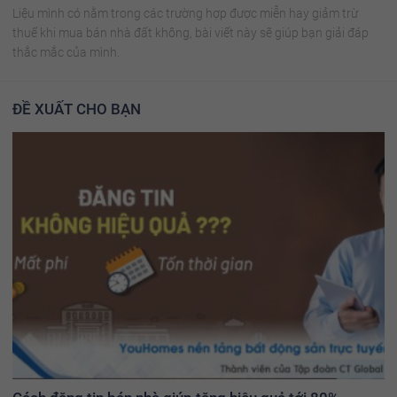
Liệu mình có nằm trong các trường hợp được miễn hay giảm trừ
thuế khi mua bán nhà đất không, bài viết này sẽ giúp bạn giải đáp
thắc mắc của mình.
ĐỀ XUẤT CHO BẠN