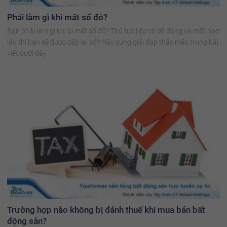
Phải làm gì khi mất sổ đỏ?
Bạn phải làm gì khi bị mất sổ đỏ? Thủ tục liệu có dễ dàng và mất bao
lâu thì bạn sẽ được cấp lại sổ? Hãy cùng giải đáp thắc mắc trong bài
viết dưới đây.
Trường hợp nào không bị đánh thuế khi mua bán bất
động sản?