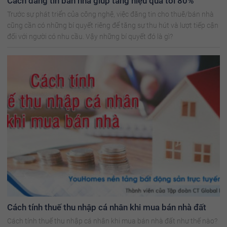
Cách đăng tin bán nhà giúp tăng hiệu quả tới 80%
Trước sự phát triển của công nghệ, việc đăng tin cho thuê/bán nhà
cũng cần có những bí quyết riêng để tăng sự thu hút và lượt tiếp cận
đối với người có nhu cầu. Vậy những bí quyết đó là gì?
Cách tính thuế thu nhập cá nhân khi mua bán nhà đất
Cách tính thuế thu nhập cá nhân khi mua bán nhà đất như thế nào?