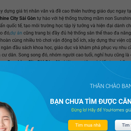
 dựng giá trị nhân văn và đề cao thiên hướng giáo dục ngay tạ
hine City Sài Gòn
tự hào với hệ thống trường mầm non Sunshi
ẩn quốc tế, tạo môi trường học tập lý tưởng và hiện đại dành ch
o đó,
dự án
cũng trang bị đầy đủ hệ thống sân thể thao đa năng
n hoàn cùng nhiều trò chơi vận động bổ ích, xây dựng thư viện 
 ngàn đầu sách khoa học, giáo dục và khám phá phục vụ nhu 
 cư dân. Song song đó, nhóm người cao tuổi, nghỉ hưu cũng là 
ược
Sunshine City Sài Gòn
đặc biệt quan tâm và kiến tạo những 
 nhưng hết sức thiết thực. Với đường dạo bộ trên không - Cầu n
,
Sunshine City Sài Gòn
giúp việc đi lại trở nên thuận lợi hơn. C
i chuyển, vãn cảnh sớm hay chiều mát, kết hợp cùng vườn hoa 
THÂN CHÀO BẠ
i, êm dịu giữa bầu không khí xanh sạch, cảm nhận được "chất r
g đô thị nhưng vẫn gắn kết, hài hòa với thiên nhiên.
BẠN CHƯA TÌM ĐƯỢC CĂN
Đừng lo! Hãy để YouHomes giú
Tìm mua nhà
Tìm 