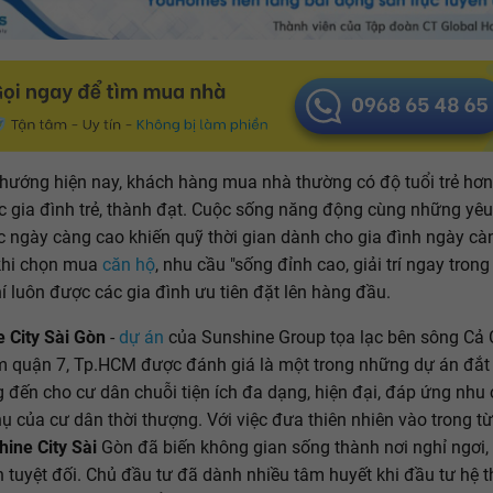
hướng hiện nay, khách hàng mua nhà thường có độ tuổi trẻ hơn
ác gia đình trẻ, thành đạt. Cuộc sống năng động cùng những yê
c ngày càng cao khiến quỹ thời gian dành cho gia đình ngày càn
khi chọn mua
căn hộ
, nhu cầu "sống đỉnh cao, giải trí ngay trong
chí luôn được các gia đình ưu tiên đặt lên hàng đầu.
 City Sài Gòn
-
dự án
của Sunshine Group tọa lạc bên sông Cả
m quận 7, Tp.HCM được đánh giá là một trong những dự án đắt
 đến cho cư dân chuỗi tiện ích đa dạng, hiện đại, đáp ứng nhu
ụ của cư dân thời thượng. Với việc đưa thiên nhiên vào trong 
ine City Sài
Gòn đã biến không gian sống thành nơi nghỉ ngơi,
 tuyệt đối. Chủ đầu tư đã dành nhiều tâm huyết khi đầu tư hệ t