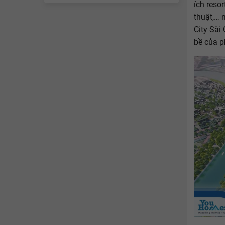
ích reso
thuật,…
City Sài
bề của p