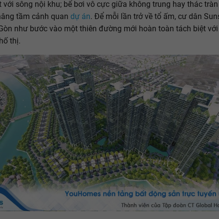
rt với sông nội khu; bể bơi vô cực giữa không trung hay thác trà
 nâng tầm cảnh quan
dự án
. Để mỗi lần trở về tổ ấm, cư dân Sun
 Gòn như bước vào một thiên đường mới hoàn toàn tách biệt với
hố thị.