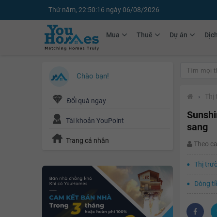
Thứ năm, 22:50:17 ngày 06/08/2026
Mua
Thuê
Dự án
Dịc
Chào bạn!
›
Thị
Đổi quà ngay
Sunshin
Tài khoản YouPoint
sang
Trang cá nhân
Theo c
Thị trư
Dòng ti