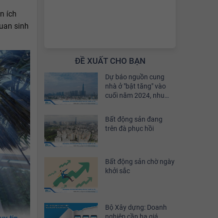
n ích
uan sinh
ĐỀ XUẤT CHO BẠN
Dự báo nguồn cung
nhà ở "bật tăng" vào
cuối năm 2024, nhu
cầu đầu tư sẽ phục hồi
khoảng 30%
Bất động sản đang
trên đà phục hồi
Bất động sản chờ ngày
khởi sắc
Bộ Xây dựng: Doanh
nghiệp cần hạ giá