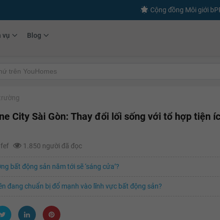
Cộng đồng Môi giới b
h vụ
Blog
 trường
e City Sài Gòn: Thay đổi lối sống với tổ hợp tiện í
afef
1.850 người đã đọc
ờng bất động sản năm tới sẽ ‘sáng cửa’?
ền đang chuẩn bị đổ mạnh vào lĩnh vực bất động sản?