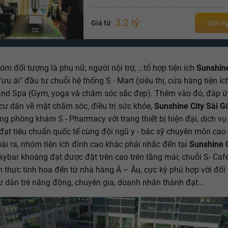
3.2 tỷ
Giá từ
Gọi n
óm đối tượng là phụ nữ, người nội trợ, …tổ hợp tiện ích
Sunshine
"ưu ái" đầu tư chuỗi hệ thống S - Mart (siêu thị, cửa hàng tiện íc
and Spa (Gym, yoga và chăm sóc sắc đẹp). Thêm vào đó, đáp 
cư dân về mặt chăm sóc, điều trị sức khỏe,
Sunshine City Sài G
ống phòng khám S - Pharmacy với trang thiết bị hiện đại, dịch vụ 
đạt tiêu chuẩn quốc tế cùng đội ngũ y - bác sỹ chuyên môn cao
ài ra, nhóm tiện ích đỉnh cao khác phải nhắc đến tại
Sunshine C
kybar khoáng đạt được đặt trên cao trên tầng mái; chuỗi S- Caf
m thực tinh hoa đến từ nhà hàng Á – Âu, cực kỳ phù hợp với đối
 dân trẻ năng động, chuyên gia, doanh nhân thành đạt…