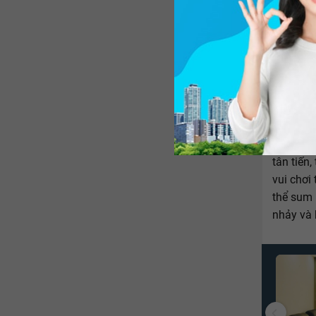
Thấu hiể
hay các 
tân tiến
vui chơi 
thể sum 
nhảy và b