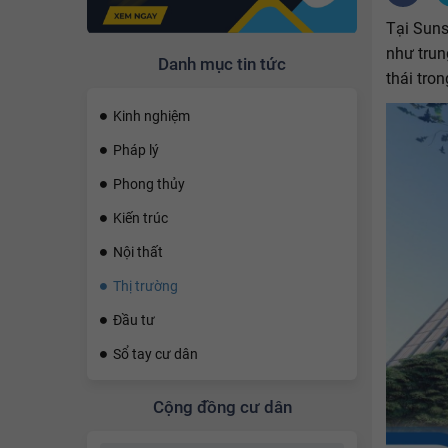
Tại Suns
như trun
Danh mục tin tức
thái tron
Kinh nghiệm
Pháp lý
Phong thủy
Kiến trúc
Nội thất
Thị trường
Đầu tư
Sổ tay cư dân
Cộng đồng cư dân