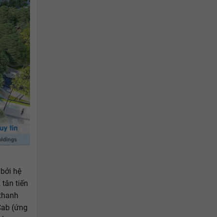
 bởi hệ
tân tiến
 thanh
Cab (ứng