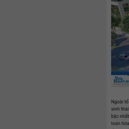
Ngoài tổ
sinh thá
bậc nhất
toán hóa