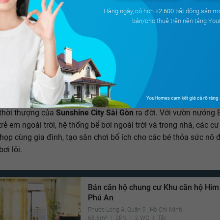
Hàng ngày, có hơn
+2.600
bất động sản m
bán/cho thuê trên nền tảng Yo
u nhu cầu của nhóm khách hàng tri thức, thành đạt với lối sống
cặp vợ chồng trẻ có tài chính vững vàng, hàng loạt tiện ích san
, thời thượng của
Sunshine City Sài Gòn
ra đời. Với vườn nướng 
trẻ em ngoài trời, hệ thống bể bơi ngoài trời và trong nhà, các c
họp cùng gia đình, tạo sân chơi bổ ích cho các bé thỏa sức nô 
ơi lội.
Bán căn hộ chung cư Khu căn hộ Hi
Phú An
Phước Long A, Quận 9 , Hồ Chí Minh
68.6m²
2PN
2 WC
Tây