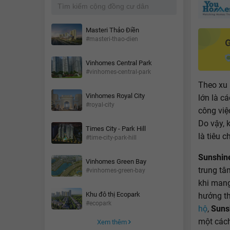
Masteri Thảo Điền
#masteri-thao-dien
Vinhomes Central Park
#vinhomes-central-park
Theo xu 
Vinhomes Royal City
lớn là c
#royal-city
công việ
Do vậy, 
Times City - Park Hill
là tiêu 
#time-city-park-hill
Sunshine
Vinhomes Green Bay
trung tâ
#vinhomes-green-bay
khi mang
Khu đô thị Ecopark
hưởng th
#ecopark
hộ
,
Sunsh
một cách
Xem thêm