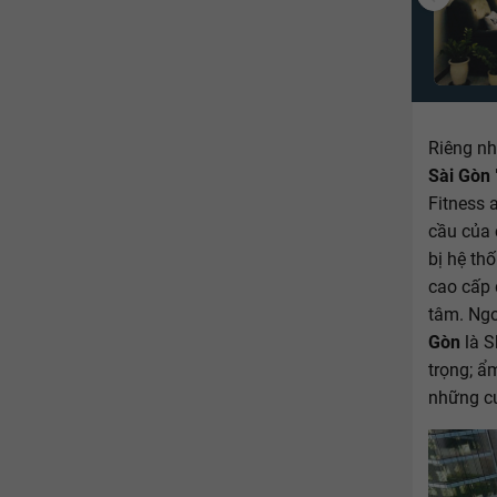
Riêng nh
Sài Gòn
Fitness 
cầu của 
bị hệ th
cao cấp 
tâm. Ngo
Gòn
là S
trọng; ẩ
những cư