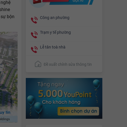
n nghệ
shine
 sự bộn
Công an phường
Trạm y tế phường
Lễ tân toà nhà
Đề xuất chỉnh sửa thông tin