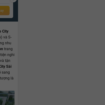
2.9 tỷ
Giá từ
gay
 City
h) và S-
ứng nhu
òn
trang
tiện nghi
 và tận
ity Sài
é sang
 tượng là