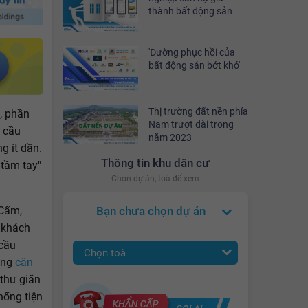
thành bất động sản
'Đường phục hồi của
bất động sản bớt khó'
Thị trường đất nền phía
, phần
Nam trượt dài trong
u cầu
năm 2023
g ít dần.
Thông tin khu dân cư
 tầm tay"
Chọn dự án, toà để xem
 Cấm,
Bạn chưa chọn dự án
 khách
 cầu
Chọn toà
từng
căn
 thư giãn
hống tiện