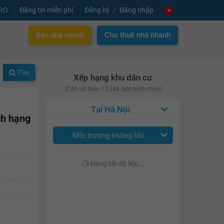
PRO
Đăng tin miễn phí
Đăng ký
Đăng nhập
Bán nhà nhanh
Cho thuê nhà nhanh
Tìm
Xếp hạng khu dân cư
(Căn cứ theo 13,548 lượt bình chọn)
Hà Nội
ch hạng
Môi trường không khí
Đang tải dữ liệu...