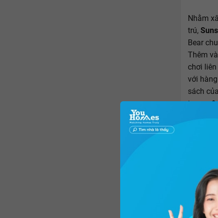
Nhằm xây
trú,
Suns
Bear chu
Thêm và
chơi liê
với hàng
sách của
tượng đ
giản đơn
tòa tháp
có thể d
xanh tươ
cuộc sốn