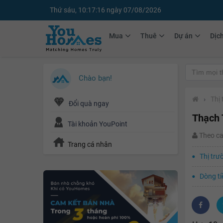
Thứ sáu, 10:17:17 ngày 07/08/2026
Mua
Thuê
Dự án
Dịc
Chào bạn!
›
Thị
Đổi quà ngay
Thạch 
Tài khoản YouPoint
Theo c
Trang cá nhân
Thị trư
Dòng ti