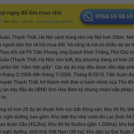
Xuân, Thạch Thất, Hà Nội cách trung tâm Hà Nội hơn 30km. Nơi
u người dân tìm về hỏi mua đất. Và cũng là nơi có nhiều dự án t
Trao đổi với PV Tiền Phong, ông Quách Đình Thắng, Phó Chủ t
Xuân (Thạch Thất, Hà Nội) cho biết, địa phương đang có hơn 20
 phần lớn "nằm trên giấy". Các dự án này đều được dồn dập phê
ừ tháng 2/2008 đến tháng 7/2008. Tháng 8/2018, Tiến Xuân đ
huyện Thạch Thất, trở thành một đơn vị hành chính của Thủ đô.
ự án này đều do UBND tỉnh Hòa Bình ký chứng nhận/cấp phép/
 tư.
ong số hơn 20 dự án thuộc lĩnh vực bất động sản, khu đô thị, biệ
, nghỉ dưỡng, bao gồm: Khu biệt thự nhà vườn An Lạc (hơn 54,5
las Xuân Cầu (45,2ha); Khu đô thị Sudico (gần 1.200ha); khu biệ
 nghỉ dưỡng, sinh thái Việt Nam (38 ha); khu dân cư Đại Xuân (