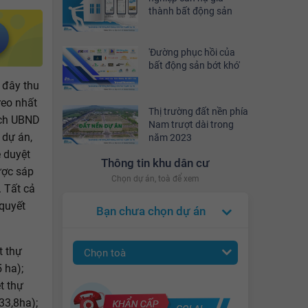
thành bất động sản
'Đường phục hồi của
bất động sản bớt khó'
 đây thu
reo nhất
Thị trường đất nền phía
ịch UBND
Nam trượt dài trong
 dự án,
năm 2023
 duyệt
Thông tin khu dân cư
ược sáp
Chọn dự án, toà để xem
 Tất cả
quyết
Bạn chưa chọn dự án
t thự
Chọn toà
 ha);
t thự
33,8ha);