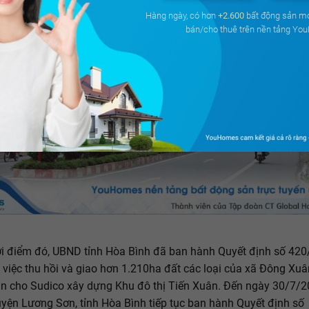
Hàng ngày, có hơn
+2.600
bất động sản m
bán/cho thuê trên nền tảng Yo
i điểm đó, UBND tỉnh Hòa Bình đã ban hành Quyết định số 420
việc thu hồi và giao hơn 1.210ha đất các loại của xã Đông Xuâ
n cho Sudico xây dựng Khu đô thị Tiến Xuân. Đến ngày 30/7/2
ện Lương Sơn, tỉnh Hòa Bình tiếp tục ban hành Quyết định số