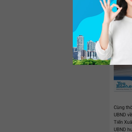
Cùng thờ
UBND về 
Tiến Xuâ
UBND huy