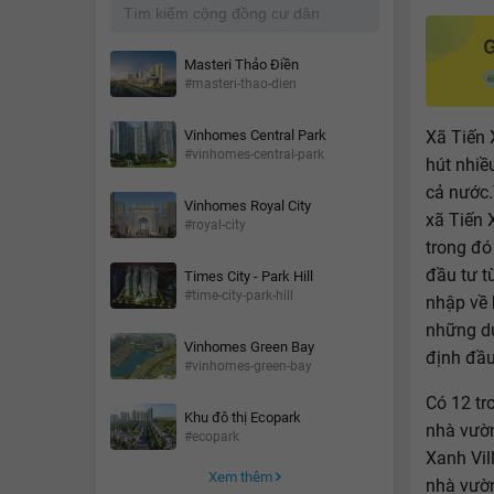
Masteri Thảo Điền
#masteri-thao-dien
Xã Tiến 
Vinhomes Central Park
#vinhomes-central-park
hút nhiề
cả nước.
Vinhomes Royal City
xã Tiến 
#royal-city
trong đó
đầu tư t
Times City - Park Hill
#time-city-park-hill
nhập về 
những d
Vinhomes Green Bay
định đầu
#vinhomes-green-bay
Có 12 tr
Khu đô thị Ecopark
nhà vườn
#ecopark
Xanh Vil
Xem thêm
nhà vườn