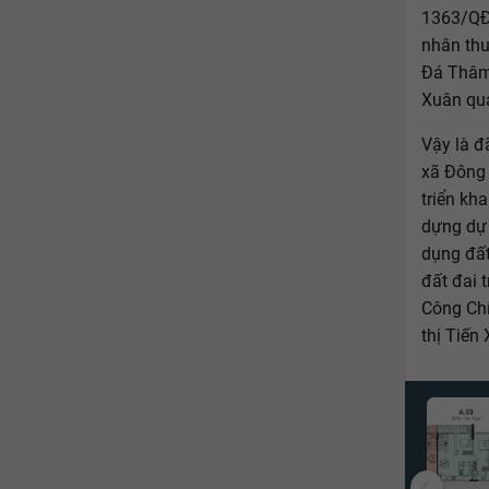
1363/QĐ-
nhân th
Đá Thâm
Xuân quả
Vậy là đ
xã Đông 
triển kh
dựng dự 
dụng đất
đất đai 
Công Chí
thị Tiến