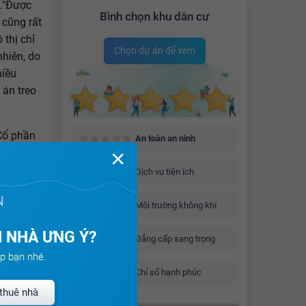
.…"Được
Bình chọn khu dân cư
 cũng rất
 thị chỉ
Chọn dự án để xem
hiên, do
hiều
 án treo
 Cổ phần
An toàn an ninh
quyết
✕
, đều là
Dịch vụ tiện ích
đầu tư
N
nh Hòa
Môi trường không khí
chi tiết
 NHÀ ƯNG Ý?
Đẳng cấp sang trọng
p bạn nhé.
Chỉ số hạnh phúc
thuê nhà