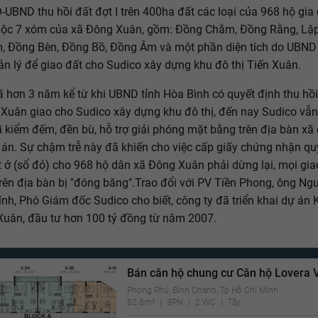
UBND thu hồi đất đợt I trên 400ha đất các loại của 968 hộ gia 
uộc 7 xóm của xã Đông Xuân, gồm: Đồng Chằm, Đồng Rằng, Lậ
, Đồng Bèn, Đồng Bồ, Đồng Âm và một phần diện tích do UBND
n lý để giao đất cho Sudico xây dựng khu đô thị Tiến Xuân.
ã hơn 3 năm kể từ khi UBND tỉnh Hòa Bình có quyết định thu hồi
Xuân giao cho Sudico xây dựng khu đô thị, đến nay Sudico vẫ
ai kiểm đếm, đền bù, hỗ trợ giải phóng mặt bằng trên địa bàn xã
án. Sự chậm trễ này đã khiến cho việc cấp giấy chứng nhận qu
 ở (sổ đỏ) cho 968 hộ dân xã Đông Xuân phải dừng lại, mọi gia
trên địa bàn bị "đóng băng".Trao đổi với PV Tiền Phong, ông Ng
nh, Phó Giám đốc Sudico cho biết, công ty đã triển khai dự án
 Xuân, đầu tư hơn 100 tỷ đồng từ năm 2007.
Bán căn hộ chung cư Căn hộ Lovera V
Phong Phú, Bình Chánh, Tp Hồ Chí Minh
82.8m²
3PN
2 WC
Tây