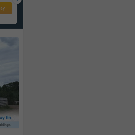
2.9 tỷ
gay
Giá từ