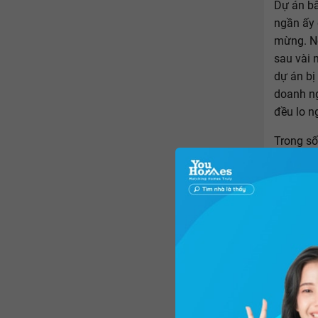
Dự án bấ
ngần ấy 
mừng. Nế
sau vài 
dự án bị
doanh ng
đều lo n
Trong số
xây dựng
định phê
đất nông
vẫn chưa
Bình ban
tỷ lệ 1/