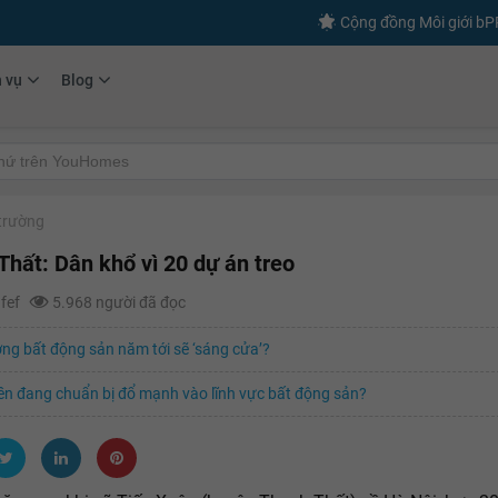
Cộng đồng Môi giới b
h vụ
Blog
 trường
Thất: Dân khổ vì 20 dự án treo
afef
5.968 người đã đọc
ờng bất động sản năm tới sẽ ‘sáng cửa’?
ền đang chuẩn bị đổ mạnh vào lĩnh vực bất động sản?