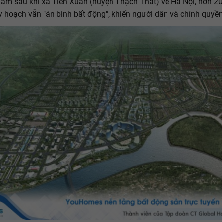
ăm sau khi xã Tiến Xuân (huyện Thạch Thất) về Hà Nội, hơn 2
 hoạch vẫn "án binh bất động", khiến người dân và chính quyền