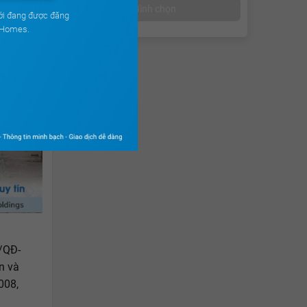
Bình chọn
ới đang được đăng
uHomes.
/QĐ-
n và
008,