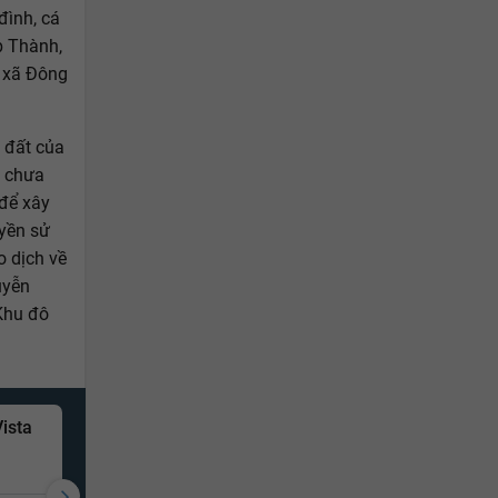
đình, cá
p Thành,
 xã Đông
 đất của
n chưa
 để xây
yền sử
o dịch về
uyễn
 Khu đô
ista
Bán căn hộ chung c
Vĩnh Tuy, Quận Hai Bà Trư
76m²
2PN
2 WC
T