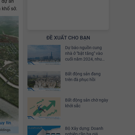
0 dự án
 khổ sở.
ĐỀ XUẤT CHO BẠN
Dự báo nguồn cung
nhà ở "bật tăng" vào
cuối năm 2024, nhu
cầu đầu tư sẽ phục hồi
khoảng 30%
Bất động sản đang
trên đà phục hồi
Bất động sản chờ ngày
khởi sắc
Bộ Xây dựng: Doanh
nghiệp cần hạ giá