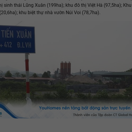
hị sinh thái Lũng Xuân (199ha); khu đô thị Việt Hà (97,5ha); Khu
(20,6ha); khu biệt thự nhà vườn Núi Voi (78,7ha).