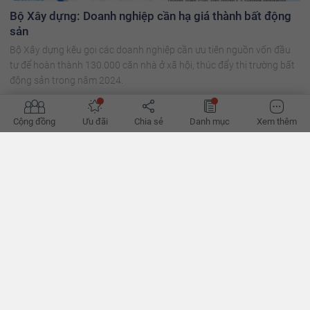
Bộ Xây dựng: Doanh nghiệp cần hạ giá thành bất động
sản
Bộ Xây dựng kêu gọi các doanh nghiệp cần ưu tiên nguồn vốn đầu
tư để hoàn thành 130.000 căn nhà ở xã hội, thúc đẩy thị trường bất
động sản trong năm 2024.
Cộng đồng
Ưu đãi
Chia sẻ
Danh mục
Xem thêm