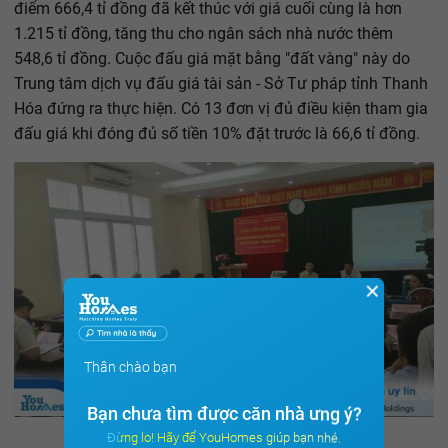
điểm 666,4 tỉ đồng đã kết thúc với giá cuối cùng là hơn
1.215 tỉ đồng, tăng thu cho ngân sách nhà nước thêm
548,6 tỉ đồng. Cuộc đấu giá mặt bằng "đất vàng" này do
Trung tâm dịch vụ đấu giá tài sản - Sở Tư pháp tỉnh Thanh
Hóa đứng ra thực hiện. Có 13 đơn vị đủ điều kiện tham gia
đấu giá khi đóng đủ số tiền 10% đặt trước là 66,6 tỉ đồng.
✕
Thân chào bạn
Bạn chưa tìm được căn nhà ưng ý?
Đừng lo! Hãy để YouHomes giúp bạn nhé.