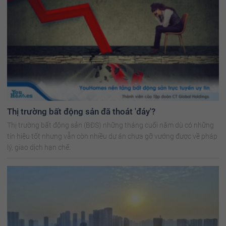
Thị trường bất động sản đã thoát 'đáy'?
Thị trường bất động sản (BĐS) những tháng cuối năm dù có những
tín hiệu tốt nhưng vẫn còn nhiều dự án chưa gỡ vướng được về pháp
lý, giao dịch hạn chế.