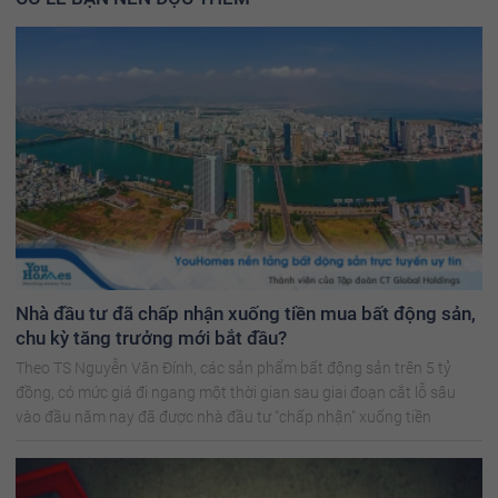
Nhà đầu tư đã chấp nhận xuống tiền mua bất động sản,
chu kỳ tăng trưởng mới bắt đầu?
Theo TS Nguyễn Văn Đính, các sản phẩm bất động sản trên 5 tỷ
đồng, có mức giá đi ngang một thời gian sau giai đoạn cắt lỗ sâu
vào đầu năm nay đã được nhà đầu tư "chấp nhận" xuống tiền