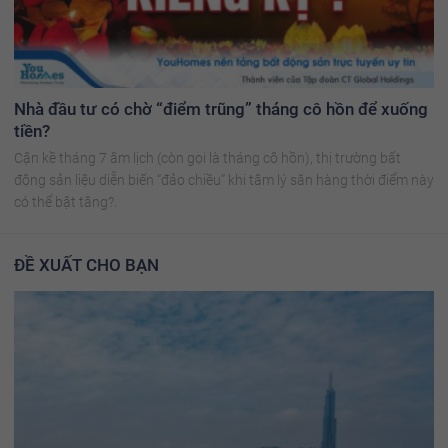
Nhà đầu tư có chờ “điểm trũng” tháng cô hồn để xuống
tiền?
Cận kề tháng 7 âm lịch (còn gọi là tháng cô hồn), thị trường bất
động sản liệu diễn biến “đảo chiều” khi tâm lý săn hàng thời điểm này
có thể bật tăng?.
ĐỀ XUẤT CHO BẠN