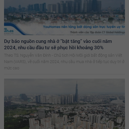
Dự báo nguồn cung nhà ở "bật tăng" vào cuối năm
2024, nhu cầu đầu tư sẽ phục hồi khoảng 30%
Theo TS. Nguyễn Văn Đính - Chủ tịch Hội Môi giới bất động sản Việt
Nam (VARS), về cuối năm 2024, nhu cầu mua nhà ở tiếp tục duy trì ở
mức cao