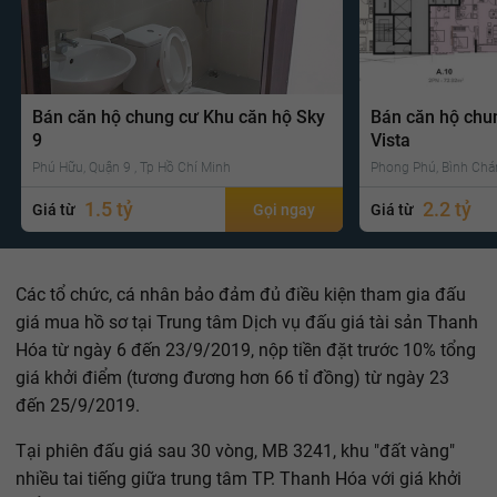
Bán căn hộ chung cư Khu căn hộ Sky
Bán căn hộ chu
9
Vista
Phú Hữu, Quận 9 , Tp Hồ Chí Minh
Phong Phú, Bình Chá
1.5 tỷ
2.2 tỷ
Giá từ
Gọi ngay
Giá từ
Các tổ chức, cá nhân bảo đảm đủ điều kiện tham gia đấu
giá mua hồ sơ tại Trung tâm Dịch vụ đấu giá tài sản Thanh
Hóa từ ngày 6 đến 23/9/2019, nộp tiền đặt trước 10% tổng
giá khởi điểm (tương đương hơn 66 tỉ đồng) từ ngày 23
đến 25/9/2019.
Tại phiên đấu giá sau 30 vòng, MB 3241, khu "đất vàng"
nhiều tai tiếng giữa trung tâm TP. Thanh Hóa với giá khởi