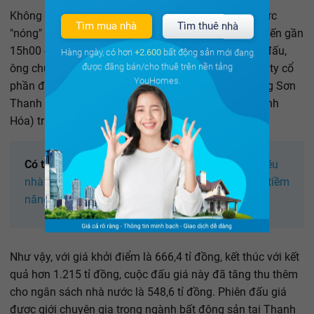
Không khí tại phiên đấu giá lần 3 này được cho là cực
Tìm mua nhà
Tìm thuê nhà
"nóng" và căng thẳng bởi diễn ra từ 8h00 sáng cho đến gần
15h00 cùng ngày mới đi đến kết thúc. Sau 30 vòng đấu,
Hàng ngày, có hơn
+2.600
bất động sản mới đang
được đăng bán/cho thuê trên nền tảng
ông chủ của khu "đất vàng" chính là Liên danh công ty cổ
YouHomes.
phần đầu tư và xây dựng ADI - Công ty cổ phần Đông Sơn
Thanh Hóa (có địa chỉ ở đường Lê Quý Đôn, TP Thanh
Hóa) trúng đấu giá với số tiền 1.215 tỉ đồng.
Có thể bạn quan tâm
:
Vingroup, FLC cùng với nhiều
nhà đầu tư lớn khác bắt đầu đổ bộ vào vùng đất tiềm
năng mới - Thanh Hóa
Như vậy, với giá khởi điểm là 666,4 tỉ đồng, kết thúc với kết
quả hơn 1.215 tỉ đồng, cuộc đấu giá này đã tăng thu thêm
cho ngân sách nhà nước là 548,6 tỉ đồng. Phiên đấu giá
được giới chuyên gia trong ngành bất động sản tại Thanh