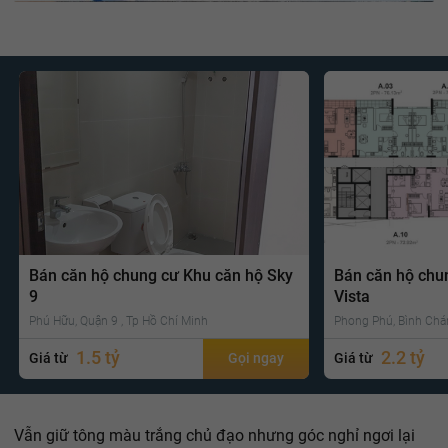
Bán căn hộ chung cư Khu căn hộ Sky
Bán căn hộ chu
9
Vista
Phú Hữu, Quận 9 , Tp Hồ Chí Minh
Phong Phú, Bình Chá
1.5 tỷ
2.2 tỷ
Giá từ
Gọi ngay
Giá từ
Vẫn giữ tông màu trắng chủ đạo nhưng góc nghỉ ngơi lại