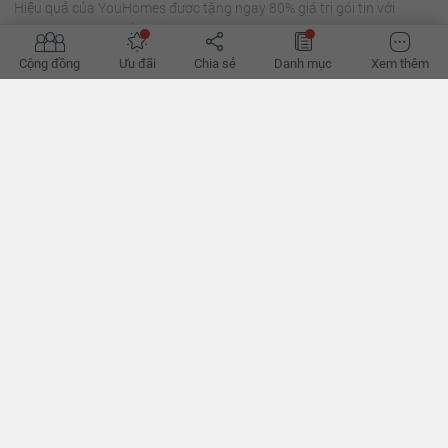
Hiệu quả của YouHomes được tặng ngay 80% giá trị gói tin với
chương trình khuyến mại tháng 11.
Cộng đồng
Ưu đãi
Chia sẻ
Danh mục
Xem thêm
10 cây trồng trong nhà giúp thanh lọc không khí, tốt cho
sức khỏe
Ngoài trang trí, cây xanh còn đóng vai trò như một chiếc máy lọc
không khí không dùng điện. Hãy cùng tìm hiểu 10 loại cây trồng