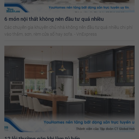
6 món nội thất không nên đầu tư quá nhiều
Các chuyên gia khuyên chủ nhà không nên đầu tư quá nhiều chi phí
vào thảm, sơn, rèm cửa sổ hay sofa. - VnExpress
12 lỗi thường gặp khi làm tủ bếp