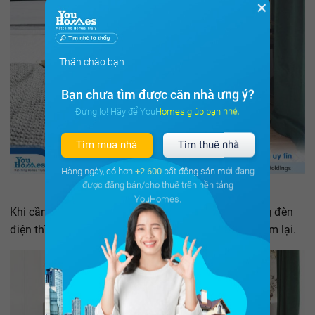
✕
Thân chào bạn
Bạn chưa tìm được căn nhà ưng ý?
Đừng lo! Hãy để YouHomes giúp bạn nhé.
Tìm mua nhà
Tìm thuê nhà
Hàng ngày, có hơn
+2.600
bất động sản mới đang
được đăng bán/cho thuê trên nền tảng
YouHomes.
Khi cần sự yên tĩnh, riêng tư hoặc giảm bớt ánh sáng đèn
điện thì chỉ cần một thao tác nhẹ nhàng kéo chiếc rèm lại.