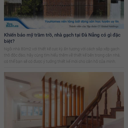
Khiến báo mỹ trầm trồ, nhà gạch tại Đà Nẵng có gì đặc
biệt?
Ngôi nhà 80m2 với thiết kế cực kỳ ấn tượng với cách sắp xếp gạch
thô độc đáo, hãy cùng tìm hiểu thêm về thiết kế bên trong căn nhà,
có thể bạn sẽ có được ý tưởng thiết kế mới cho căn hộ của mình.