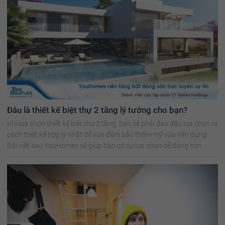
Đâu là thiết kế biệt thự 2 tầng lý tưởng cho bạn?
Khi lựa chọn thiết kế biệt thự 2 tầng, bạn sẽ phải đau đầu lựa chọn ra
cách thiết kế hợp lý nhất để vừa đảm bảo thẩm mỹ vừa tiện dụng.
Bài viết sau YouHomes sẽ giúp bạn có sự lựa chọn dễ dàng hơn.