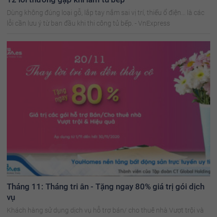
Dùng không đúng loại gỗ, lắp tay nắm sai vị trí, thiếu ổ điện... là các
lỗi cần lưu ý từ ban đầu khi thi công tủ bếp. - VnExpress
Tháng 11: Tháng tri ân - Tặng ngay 80% giá trị gói dịch
vụ
Khách hàng sử dụng dịch vụ hỗ trợ bán/ cho thuê nhà Vượt trội và