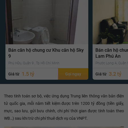
Bán căn hộ chung cư Khu căn hộ Sky
Bán căn hộ chu
9
Lam Phú An
Phú Hữu, Quận 9 , Tp Hồ Chí Minh
Phước Long A, Quận 9
1.5 tỷ
3.2 tỷ
Giá từ
Gọi ngay
Giá từ
Theo tính toán sơ bộ, việc ứng dụng Trung liên thông văn bản điện
tử quốc gia, mỗi năm tiết kiệm được trên 1200 tỷ đồng (tiền giấy,
mực, sao lưu, gửi bưu chính, chi phí thời gian được tính toán theo
WB…) sau khi trừ chi phí thuê dịch vụ của VNPT.