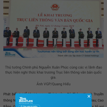
Thủ tướng Chính phủ Nguyễn Xuân Phúc cùng các vị lãnh đạo
thực hiện nghi thức khai trương Trục liên thông văn bản quốc
gia.
Ảnh VGP/Quang Hiếu
Phát biểu tại lễ khai trương, Thứ trưởng Bộ Thông tin và Truyền
✕
thông Nguyễn Thành Hưng; lãnh đạo UBND các tỉnh: Cà Mau; Cao
Bằng, Quảng Ninh; lãnh đạo Tập đoàn VNPT, Viettel... bày tỏ vui