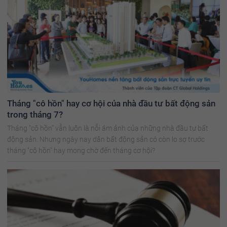
Tháng "cô hồn" hay cơ hội của nhà đầu tư bất động sản
trong tháng 7?
Tháng "cô hồn" vẫn luôn là nỗi ám ảnh của những nhà đầu tư bất
động sản. Nhưng ngày nay dân bất động sản có còn lo sợ trước
tháng "cô hồn" hay mong chờ đến tháng cơ hội?