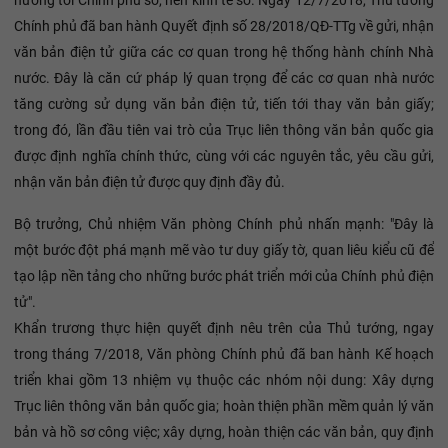
hướng tới Chính phủ số, nền kinh tế số. Ngày 12/7/2018, Thủ tướng
Chính phủ đã ban hành Quyết định số 28/2018/QĐ-TTg về gửi, nhận
văn bản điện tử giữa các cơ quan trong hệ thống hành chính Nhà
nước. Đây là căn cứ pháp lý quan trọng để các cơ quan nhà nước
tăng cường sử dụng văn bản điện tử, tiến tới thay văn bản giấy;
trong đó, lần đầu tiên vai trò của Trục liên thông văn bản quốc gia
được định nghĩa chính thức, cùng với các nguyên tắc, yêu cầu gửi,
nhận văn bản điện tử được quy định đầy đủ.
Bộ trưởng, Chủ nhiệm Văn phòng Chính phủ nhấn mạnh: "Đây là
một bước đột phá mạnh mẽ vào tư duy giấy tờ, quan liêu kiểu cũ để
tạo lập nền tảng cho những bước phát triển mới của Chính phủ điện
tử".
Khẩn trương thực hiện quyết định nêu trên của Thủ tướng, ngay
trong tháng 7/2018, Văn phòng Chính phủ đã ban hành Kế hoạch
triển khai gồm 13 nhiệm vụ thuộc các nhóm nội dung: Xây dựng
Trục liên thông văn bản quốc gia; hoàn thiện phần mềm quản lý văn
bản và hồ sơ công việc; xây dựng, hoàn thiện các văn bản, quy định