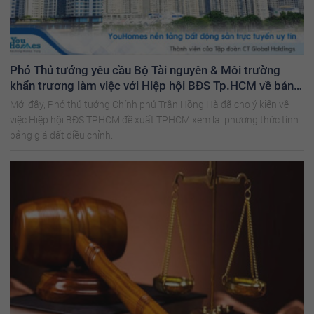
Phó Thủ tướng yêu cầu Bộ Tài nguyên & Môi trường
khẩn trương làm việc với Hiệp hội BĐS Tp.HCM về bảng
giá đất tại Tp.HCM
Mới đây, Phó thủ tướng Chính phủ Trần Hồng Hà đã cho ý kiến về
việc Hiệp hội BĐS TPHCM đề xuất TPHCM xem lại phương thức tính
bảng giá đất điều chỉnh.