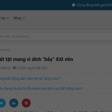
Cộng đồng Môi giới b
h vụ
Blog
 trường
ất tật mang vì dính “bẫy” đất nền
afeland
2.056 người đã đọc
ờng bất động sản năm tới sẽ ‘sáng cửa’?
ền đang chuẩn bị đổ mạnh vào lĩnh vực bất động sản?