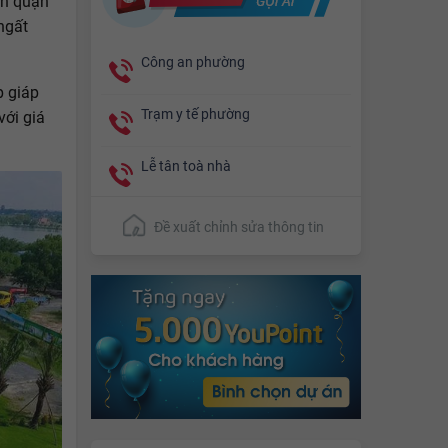
ên quận
ngất
Công an phường
p giáp
Trạm y tế phường
với giá
Lễ tân toà nhà
Đề xuất chỉnh sửa thông tin