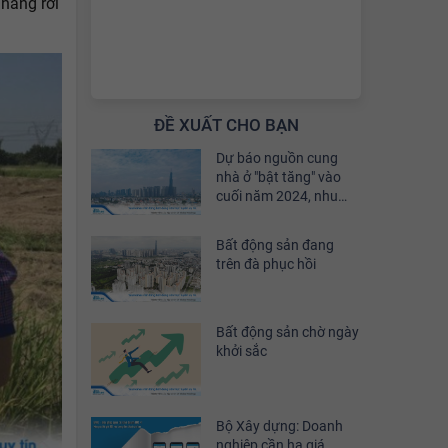
 hàng rơi
ĐỀ XUẤT CHO BẠN
Dự báo nguồn cung
nhà ở "bật tăng" vào
cuối năm 2024, nhu
cầu đầu tư sẽ phục hồi
khoảng 30%
Bất động sản đang
trên đà phục hồi
Bất động sản chờ ngày
khởi sắc
Bộ Xây dựng: Doanh
nghiệp cần hạ giá