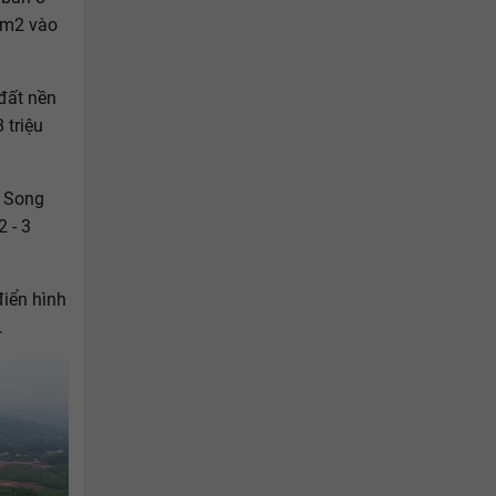
/m2 vào
 đất nền
 triệu
, Song
 - 3
điển hình
…