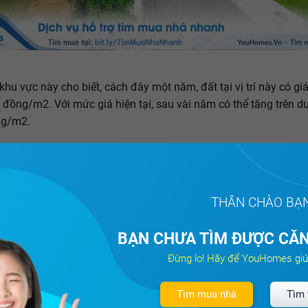
 khu vực này cho biết, cách đây một năm, đất tại vị trí này có g
u đồng/m2. Với mức giá hiện tại, sau vài năm có thể tăng trên d
ng/m2.
n, khảo sát một số chuyên trang
bất động sản
, nhiều miếng đất
 Vĩnh Ngọc được rao bán với giá 45 - 55 triệu đồng/m2, song g
ng nhiều.
THÂN CHÀO BẠ
u vực thị trấn Đông Anh có giá từ 100 – 200 triệu đồng/m2, đất
ng Võ Nguyên Giáp (huyện Đông Anh) cũng được rao bán với giá
BẠN CHƯA TÌM ĐƯỢC CĂN
u đồng/m2, cao bằng giá đất mặt tiền ở phố lớn các quận nội th
Đừng lo! Hãy để YouHomes giú
Tìm mua nhà
Tìm 