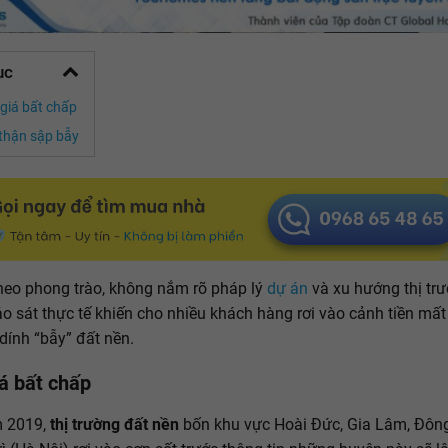
ục
 giá bất chấp
thận sập bẫy
heo phong trào, không nắm rõ pháp lý
dự án
và xu hướng thị trư
ảo sát thực tế khiến cho nhiều khách hàng rơi vào cảnh tiền mất 
dính “bẫy” đất nền.
iá bất chấp
 2019,
thị trường đất nền
bốn khu vực Hoài Đức, Gia Lâm, Đôn