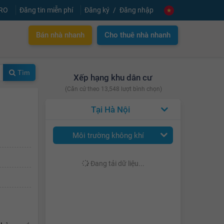
PRO
Đăng tin miễn phí
Đăng ký
Đăng nhập
Bán nhà nhanh
Cho thuê nhà nhanh
Tìm
Xếp hạng khu dân cư
(Căn cứ theo 13,548 lượt bình chọn)
Hà Nội
Môi trường không khí
Đang tải dữ liệu...