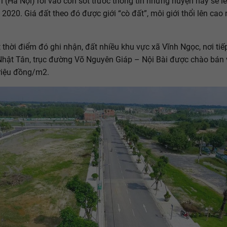
ì (Hà Nội) rơi vào cơn sốt trước thông tin những huyện này sẽ l
2020. Giá đất theo đó được giới “cò đất”, môi giới thổi lên cao 
 thời điểm đó ghi nhận, đất nhiều khu vực xã Vĩnh Ngọc, nơi tiế
Nhật Tân, trục đường Võ Nguyên Giáp – Nội Bài được chào bán 
triệu đồng/m2.