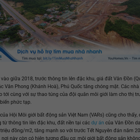
, vào giữa 2018, trước thông tin lên đặc khu, giá đất Vân Đồn (
ắc Vân Phong (Khánh Hoà), Phú Quốc tăng chóng mặt. Các nhà
o tới cùng với sự thao túng của đội quân môi giới làm cho thị t
 biến phức tạp.
của Hội Môi giới bất động sản Việt Nam (VARs) cũng cho thấy, 
 từ thông tin lên đặc khu, đất nền tại các
dự án
của Vân Đồn d
 triệu đồng/m2, tăng mạnh so với trước Tết Nguyên đán năm 2
, nơi này còn có hiện tượng đầu cơ, môi giới bất động sản khôn