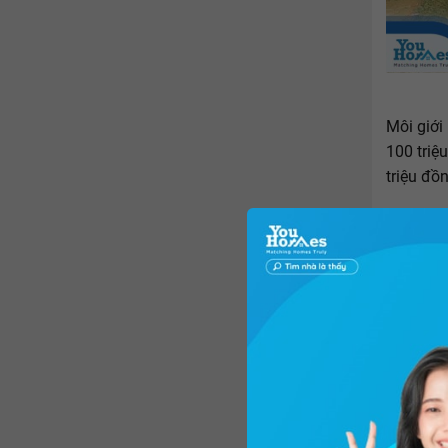
Môi giới
100 triệ
triệu đồ
Tuy nhiê
quanh xã
cũng khô
Đất ở kh
tiền đườ
200 triệ