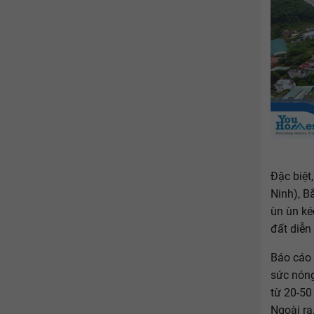
Đặc biệt
Ninh), B
ùn ùn ké
đất diễn
Báo cáo 
sức nóng
từ 20-50
Ngoài ra