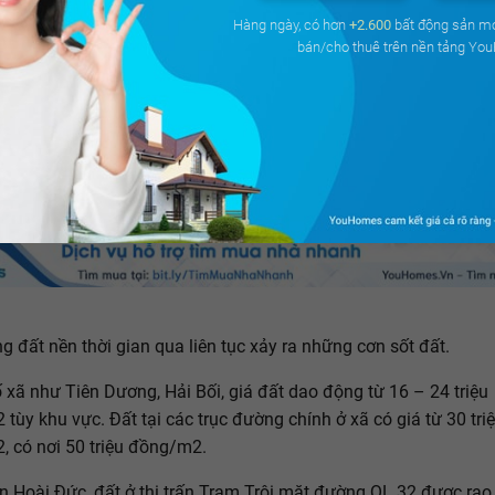
Hàng ngày, có hơn
+2.600
bất động sản m
bán/cho thuê trên nền tảng Yo
ng đất nền thời gian qua liên tục xảy ra những cơn sốt đất.
 xã như Tiên Dương, Hải Bối, giá đất dao động từ 16 – 24 triệu
tùy khu vực. Đất tại các trục đường chính ở xã có giá từ 30 tri
 có nơi 50 triệu đồng/m2.
n Hoài Đức, đất ở thị trấn Trạm Trôi mặt đường QL 32 được rao