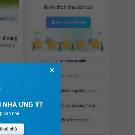
Bình chọn khu dân cư
Chọn dự án để xem
iá khoảng
ưới 300
An toàn an ninh
 xung
✕
iao dịch
Dịch vụ tiện ích
N
Môi trường không khí
 ở mặt
 180 -
 NHÀ ƯNG Ý?
Đẳng cấp sang trọng
ành.
p bạn nhé.
Chỉ số hạnh phúc
thuê nhà