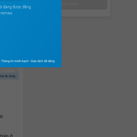
Bình chọn
ới đang được đăng
uHomes.
ệu
 bán ở