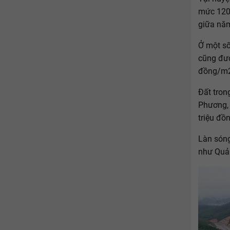
mức 120 
giữa nă
Ở một số
cũng đượ
đồng/m
Đất tron
Phương, 
triệu đồ
Làn sóng
như Quả