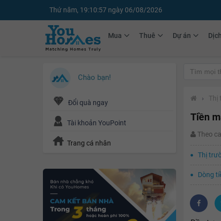
Thứ năm, 19:10:59 ngày 06/08/2026
Mua
Thuê
Dự án
Dịc
Chào bạn!
›
Thị
Đổi quà ngay
Tiền m
Tài khoản YouPoint
Theo c
Trang cá nhân
Thị trư
Dòng ti