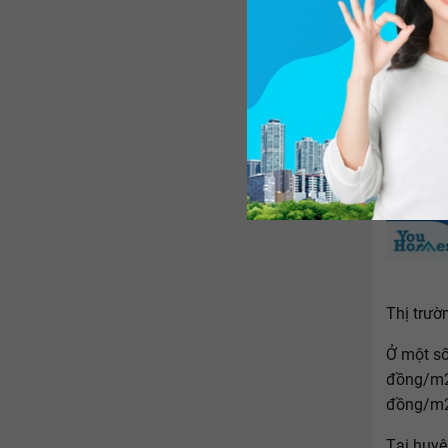
Thị trườ
Ở một số
đồng/m2 
đồng/m2,
Tại huyệ