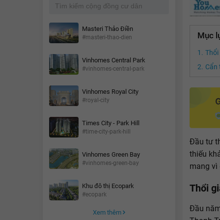
Masteri Thảo Điền
Mục l
#masteri-thao-dien
Thổi
Vinhomes Central Park
Cẩn 
#vinhomes-central-park
Vinhomes Royal City
#royal-city
Times City - Park Hill
#time-city-park-hill
Đầu tư t
thiếu kh
Vinhomes Green Bay
#vinhomes-green-bay
mang vì 
Thổi g
Khu đô thị Ecopark
#ecopark
Đầu năm
Xem thêm