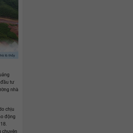
Quảng
 đầu tư
rường nhà
do chịu
ao động
018.
g chuyên