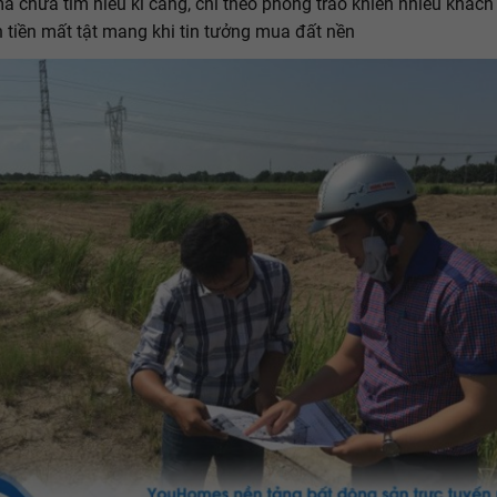
à chưa tìm hiểu kĩ càng, chỉ theo phong trào khiến nhiều khách
 tiền mất tật mang khi tin tưởng mua đất nền