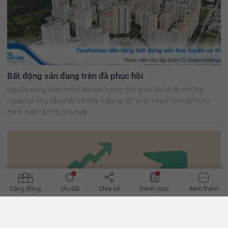
Bất động sản đang trên đà phục hồi
Nguồn cung khan hiếm kéo dài trong thời gian dài khiến những
người có nhu cầu thật về nhà ở đang rất “khát khao” tìm kiếm cho
mình một căn hộ phù hợp.
Cộng đồng
Ưu đãi
Chia sẻ
Danh mục
Xem thêm