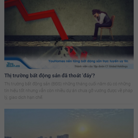
Thị trường bất động sản đã thoát 'đáy'?
Thị trường bất động sản (BĐS) những tháng cuối năm dù có những
tín hiệu tốt nhưng vẫn còn nhiều dự án chưa gỡ vướng được về pháp
lý, giao dịch hạn chế.