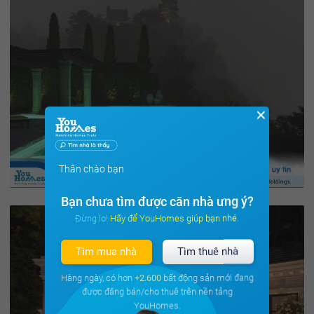
✕
Thân chào bạn
Bạn chưa tìm được căn nhà ưng ý?
Đừng lo! Hãy để YouHomes giúp bạn nhé.
Tìm mua nhà
Tìm thuê nhà
Hàng ngày, có hơn
+2.600
bất động sản mới đang
được đăng bán/cho thuê trên nền tảng
YouHomes.