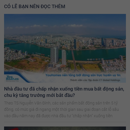
CÓ LẼ BẠN NÊN ĐỌC THÊM
Nhà đầu tư đã chấp nhận xuống tiền mua bất động sản,
chu kỳ tăng trưởng mới bắt đầu?
Theo TS Nguyễn Văn Đính, các sản phẩm bất động sản trên 5 tỷ
đồng, có mức giá đi ngang một thời gian sau giai đoạn cắt lỗ sâu
vào đầu năm nay đã được nhà đầu tư "chấp nhận" xuống tiền