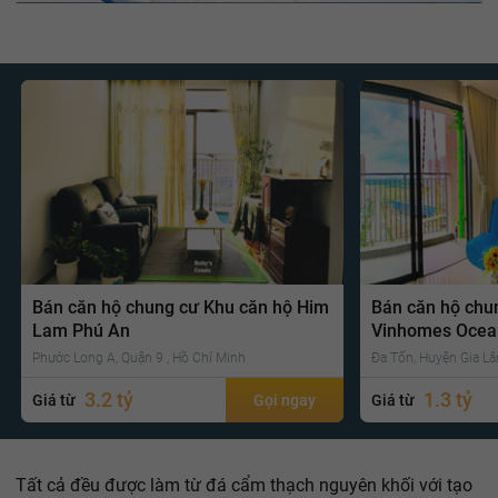
Bán căn hộ chung cư Khu căn hộ Him
Bán căn hộ chu
Lam Phú An
Vinhomes Ocea
Phước Long A, Quận 9 , Hồ Chí Minh
Đa Tốn, Huyện Gia Lâ
3.2 tỷ
1.3 tỷ
Giá từ
Gọi ngay
Giá từ
Tất cả đều được làm từ đá cẩm thạch nguyên khối với tạo