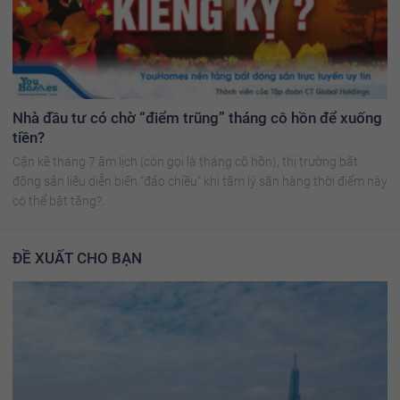
Nhà đầu tư có chờ “điểm trũng” tháng cô hồn để xuống
tiền?
Cận kề tháng 7 âm lịch (còn gọi là tháng cô hồn), thị trường bất
động sản liệu diễn biến “đảo chiều” khi tâm lý săn hàng thời điểm này
có thể bật tăng?.
ĐỀ XUẤT CHO BẠN