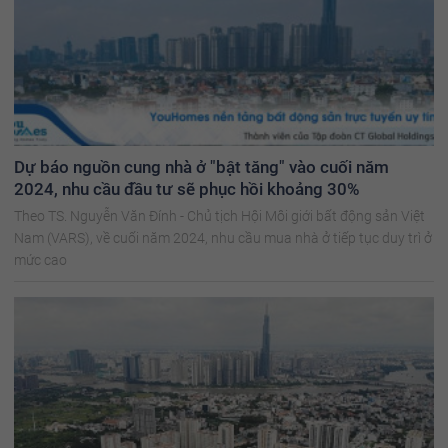
Dự báo nguồn cung nhà ở "bật tăng" vào cuối năm
2024, nhu cầu đầu tư sẽ phục hồi khoảng 30%
Theo TS. Nguyễn Văn Đính - Chủ tịch Hội Môi giới bất động sản Việt
Nam (VARS), về cuối năm 2024, nhu cầu mua nhà ở tiếp tục duy trì ở
mức cao