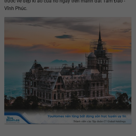
trước vẻ đẹp kì ảo của nó ngay trên mảnh đất Tam Đảo -
Vĩnh Phúc.