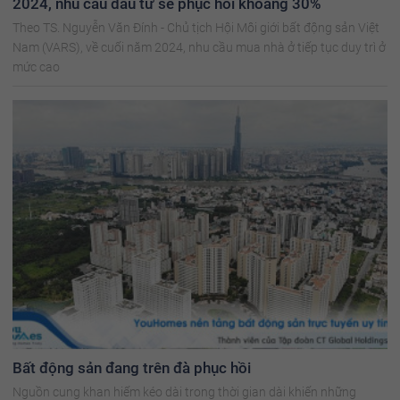
2024, nhu cầu đầu tư sẽ phục hồi khoảng 30%
Theo TS. Nguyễn Văn Đính - Chủ tịch Hội Môi giới bất động sản Việt
Nam (VARS), về cuối năm 2024, nhu cầu mua nhà ở tiếp tục duy trì ở
mức cao
Bất động sản đang trên đà phục hồi
Nguồn cung khan hiếm kéo dài trong thời gian dài khiến những