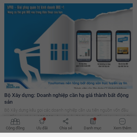
Bộ Xây dựng: Doanh nghiệp cần hạ giá thành bất động
sản
Bộ Xây dựng kêu gọi các doanh nghiệp cần ưu tiên nguồn vốn đầu
tư để hoàn thành 130.000 căn nhà ở xã hội, thúc đẩy thị trường bất
động sản trong năm 2024.
Cộng đồng
Ưu đãi
Chia sẻ
Danh mục
Xem thêm