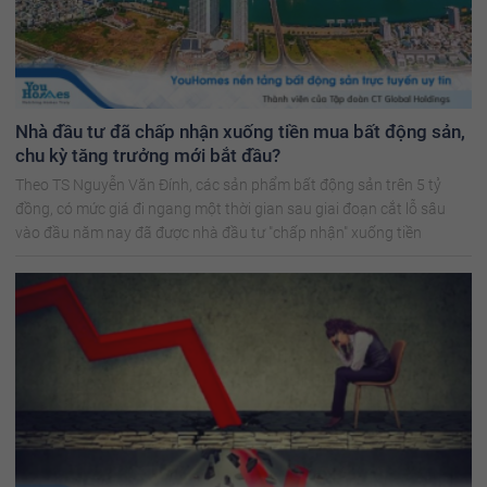
Nhà đầu tư đã chấp nhận xuống tiền mua bất động sản,
chu kỳ tăng trưởng mới bắt đầu?
Theo TS Nguyễn Văn Đính, các sản phẩm bất động sản trên 5 tỷ
đồng, có mức giá đi ngang một thời gian sau giai đoạn cắt lỗ sâu
vào đầu năm nay đã được nhà đầu tư "chấp nhận" xuống tiền