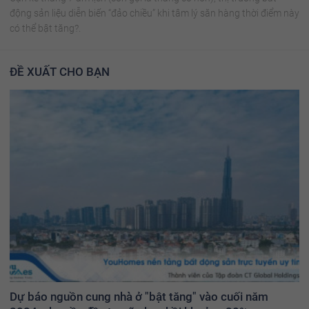
động sản liệu diễn biến “đảo chiều” khi tâm lý săn hàng thời điểm này
có thể bật tăng?.
ĐỀ XUẤT CHO BẠN
Dự báo nguồn cung nhà ở "bật tăng" vào cuối năm