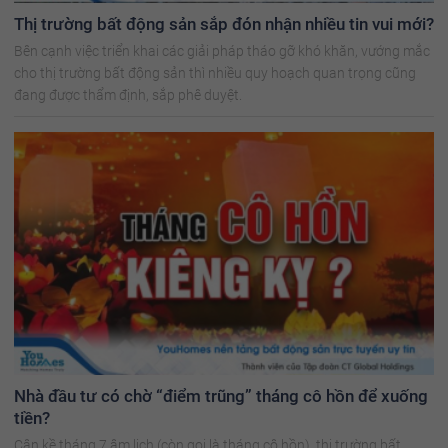
Thị trường bất động sản sắp đón nhận nhiều tin vui mới?
Bên cạnh việc triển khai các giải pháp tháo gỡ khó khăn, vướng mắc
cho thị trường bất động sản thì nhiều quy hoạch quan trọng cũng
đang được thẩm định, sắp phê duyệt.
Nhà đầu tư có chờ “điểm trũng” tháng cô hồn để xuống
tiền?
Cận kề tháng 7 âm lịch (còn gọi là tháng cô hồn), thị trường bất