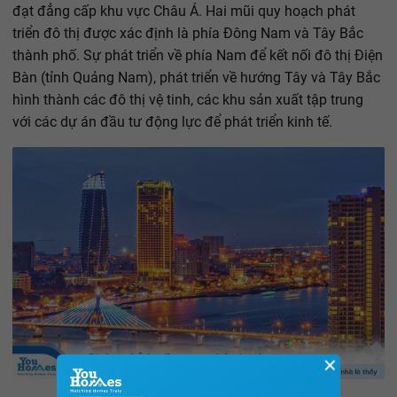
đạt đẳng cấp khu vực Châu Á. Hai mũi quy hoạch phát
triển đô thị được xác định là phía Đông Nam và Tây Bắc
thành phố. Sự phát triển về phía Nam để kết nối đô thị Điện
Bàn (tỉnh Quảng Nam), phát triển về hướng Tây và Tây Bắc
hình thành các đô thị vệ tinh, các khu sản xuất tập trung
với các dự án đầu tư động lực để phát triển kinh tế.
✕