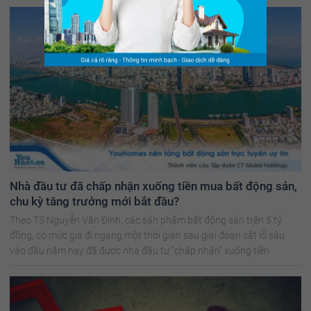
Nhà đầu tư đã chấp nhận xuống tiền mua bất động sản,
chu kỳ tăng trưởng mới bắt đầu?
Theo TS Nguyễn Văn Đính, các sản phẩm bất động sản trên 5 tỷ
đồng, có mức giá đi ngang một thời gian sau giai đoạn cắt lỗ sâu
vào đầu năm nay đã được nhà đầu tư "chấp nhận" xuống tiền