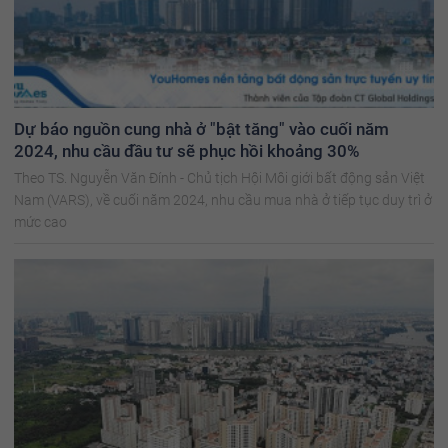
Dự báo nguồn cung nhà ở "bật tăng" vào cuối năm
2024, nhu cầu đầu tư sẽ phục hồi khoảng 30%
Theo TS. Nguyễn Văn Đính - Chủ tịch Hội Môi giới bất động sản Việt
Nam (VARS), về cuối năm 2024, nhu cầu mua nhà ở tiếp tục duy trì ở
mức cao