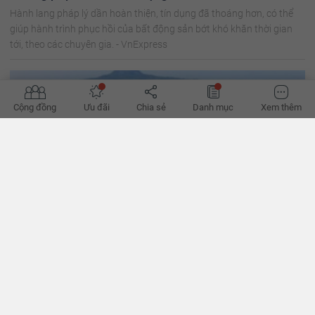
Hành lang pháp lý dần hoàn thiện, tín dụng đã thoáng hơn, có thể
giúp hành trình phục hồi của bất động sản bớt khó khăn thời gian
tới, theo các chuyên gia. - VnExpress
Cộng đồng
Ưu đãi
Chia sẻ
Danh mục
Xem thêm
Thị trường đất nền phía Nam trượt dài trong năm 2023
Tiếp đà ảm đạm từ giữa năm 2022, thị trường đất nền phía Nam