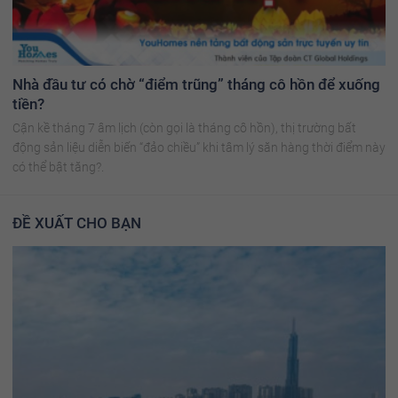
Nhà đầu tư có chờ “điểm trũng” tháng cô hồn để xuống
tiền?
Cận kề tháng 7 âm lịch (còn gọi là tháng cô hồn), thị trường bất
động sản liệu diễn biến “đảo chiều” khi tâm lý săn hàng thời điểm này
có thể bật tăng?.
ĐỀ XUẤT CHO BẠN