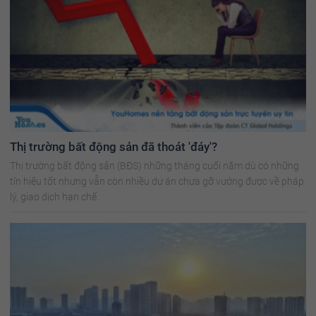
Thị trường bất động sản đã thoát 'đáy'?
Thị trường bất động sản (BĐS) những tháng cuối năm dù có những
tín hiệu tốt nhưng vẫn còn nhiều dự án chưa gỡ vướng được về pháp
lý, giao dịch hạn chế.