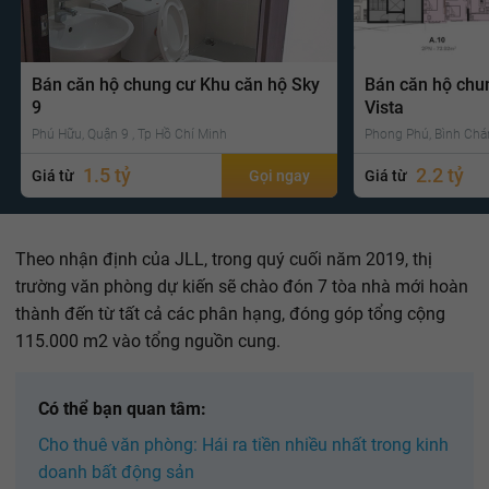
Bán căn hộ chung cư Khu căn hộ Sky
Bán căn hộ chu
9
Vista
Phú Hữu, Quận 9 , Tp Hồ Chí Minh
Phong Phú, Bình Chá
1.5 tỷ
2.2 tỷ
Giá từ
Gọi ngay
Giá từ
Theo nhận định của JLL, trong quý cuối năm 2019, thị
trường văn phòng dự kiến sẽ chào đón 7 tòa nhà mới hoàn
thành đến từ tất cả các phân hạng, đóng góp tổng cộng
115.000 m2 vào tổng nguồn cung.
Có thể bạn quan tâm:
Cho thuê văn phòng: Hái ra tiền nhiều nhất trong kinh
doanh bất động sản