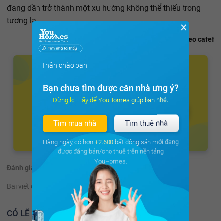
đang dần trở thành một xu hướng không thể thiếu trong
tương lai.
✕
Theo cafef
Thân chào bạn
Bạn chưa tìm được căn nhà ưng ý?
Đừng lo! Hãy để YouHomes giúp bạn nhé.
Tìm mua nhà
Tìm thuê nhà
Hàng ngày, có hơn
+2.600
bất động sản mới đang
được đăng bán/cho thuê trên nền tảng
YouHomes.
Đánh giá:
(42 đánh giá)
Bài viết có hữu ích không?
Có
Không
CÓ LẼ BẠN NÊN ĐỌC THÊM