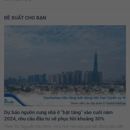
ĐỀ XUẤT CHO BẠN
Dự báo nguồn cung nhà ở "bật tăng" vào cuối năm
2024, nhu cầu đầu tư sẽ phục hồi khoảng 30%
Theo TS. Nguyễn Văn Đính - Chủ tịch Hội Môi giới bất động sản Việt