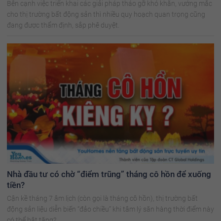
Bên cạnh việc triển khai các giải pháp tháo gỡ khó khăn, vướng mắc
cho thị trường bất động sản thì nhiều quy hoạch quan trọng cũng
đang được thẩm định, sắp phê duyệt.
Nhà đầu tư có chờ “điểm trũng” tháng cô hồn để xuống
tiền?
Cận kề tháng 7 âm lịch (còn gọi là tháng cô hồn), thị trường bất
động sản liệu diễn biến “đảo chiều” khi tâm lý săn hàng thời điểm này
có thể bật tăng?.