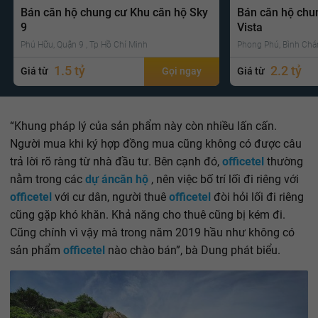
Bán căn hộ chung cư Khu căn hộ Sky
Bán căn hộ chu
9
Vista
Phú Hữu, Quận 9 , Tp Hồ Chí Minh
Phong Phú, Bình Chá
1.5 tỷ
2.2 tỷ
Giá từ
Gọi ngay
Giá từ
“Khung pháp lý của sản phẩm này còn nhiều lấn cấn.
Người mua khi ký hợp đồng mua cũng không có được câu
trả lời rõ ràng từ nhà đầu tư. Bên cạnh đó,
officetel
thường
nằm trong các
dự án
căn hộ
, nên việc bố trí lối đi riêng với
officetel
với cư dân, người thuê
officetel
đòi hỏi lối đi riêng
cũng gặp khó khăn. Khả năng cho thuê cũng bị kém đi.
Cũng chính vì vậy mà trong năm 2019 hầu như không có
sản phẩm
officetel
nào chào bán”, bà Dung phát biểu.