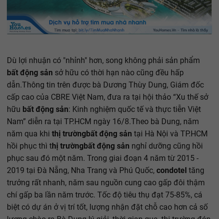
Dù lợi nhuận có "nhỉnh" hơn, song không phải sản phẩm
bất động sản
sở hữu có thời hạn nào cũng đều hấp
dẫn.Thông tin trên được bà Dương Thùy Dung, Giám đốc
cấp cao của CBRE Việt Nam, đưa ra tại hội thảo “Xu thế sở
hữu
bất động sản
: Kinh nghiệm quốc tế và thực tiễn Việt
Nam” diễn ra tại TP.HCM ngày 16/8.Theo bà Dung, năm
năm qua khi
thị trường
bất động sản
tại Hà Nội và TP.HCM
hồi phục thì t
hị trường
bất động sản
nghỉ dưỡng cũng hồi
phục sau đó một năm. Trong giai đoạn 4 năm từ 2015 -
2019 tại Đà Nẵng, Nha Trang và Phú Quốc,
condotel
tăng
trưởng rất nhanh, năm sau nguồn cung cao gấp đôi thậm
chí gấp ba lần năm trước. Tốc độ tiêu thụ đạt 75-85%, cá
biệt có dự án ở vị trí tốt, lượng nhận đặt chỗ cao hơn cả số