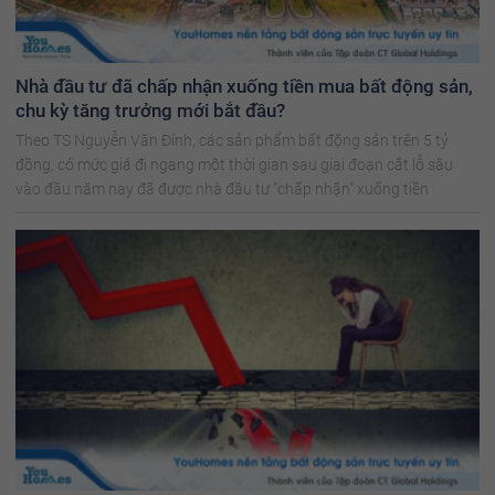
Nhà đầu tư đã chấp nhận xuống tiền mua bất động sản,
chu kỳ tăng trưởng mới bắt đầu?
Theo TS Nguyễn Văn Đính, các sản phẩm bất động sản trên 5 tỷ
đồng, có mức giá đi ngang một thời gian sau giai đoạn cắt lỗ sâu
vào đầu năm nay đã được nhà đầu tư "chấp nhận" xuống tiền