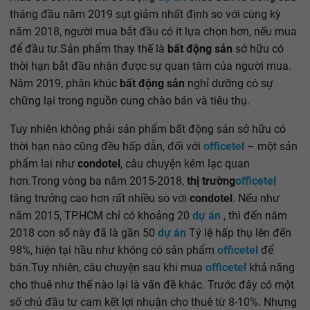
tháng đầu năm 2019 sụt giảm nhất định so với cùng kỳ
năm 2018, người mua bắt đầu có ít lựa chọn hơn, nếu mua
để đầu tư.Sản phẩm thay thế là
bất động sản
sở hữu có
thời hạn bắt đầu nhận được sự quan tâm của người mua.
Năm 2019, phân khúc
bất động sản
nghỉ dưỡng có sự
chững lại trong nguồn cung chào bán và tiêu thụ.
Tuy nhiên không phải sản phẩm bất động sản sở hữu có
thời hạn nào cũng đều hấp dẫn, đối với
officetel
– một sản
phẩm lai như
condotel
, câu chuyện kém lạc quan
hơn.Trong vòng ba năm 2015-2018,
thị trường
officetel
tăng trưởng cao hơn rất nhiều so với
condotel
. Nếu như
năm 2015, TP.HCM chỉ có khoảng 20
dự án
, thì đến năm
2018 con số này đã là gần 50
dự án
Tỷ lệ hấp thụ lên đến
98%, hiện tại hầu như không có sản phẩm
officetel
để
bán.Tuy nhiên, câu chuyện sau khi mua
officetel
khả năng
cho thuê như thế nào lại là vấn đề khác. Trước đây có một
số chủ đầu tư cam kết lợi nhuận cho thuê từ 8-10%. Nhưng