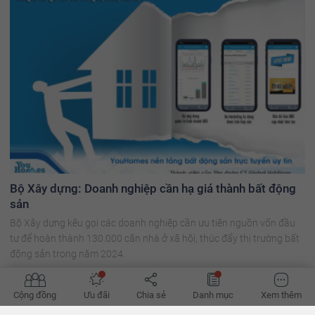
Bộ Xây dựng: Doanh nghiệp cần hạ giá thành bất động
sản
Bộ Xây dựng kêu gọi các doanh nghiệp cần ưu tiên nguồn vốn đầu
tư để hoàn thành 130.000 căn nhà ở xã hội, thúc đẩy thị trường bất
động sản trong năm 2024.
Cộng đồng
Ưu đãi
Chia sẻ
Danh mục
Xem thêm