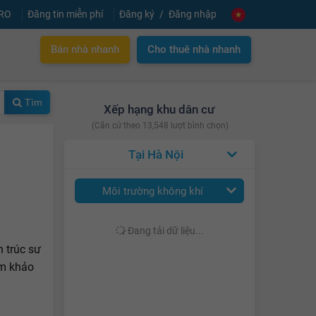
PRO
Đăng tin miễn phí
Đăng ký
Đăng nhập
Bán nhà nhanh
Cho thuê nhà nhanh
Tìm
Xếp hạng khu dân cư
(Căn cứ theo 13,548 lượt bình chọn)
Hà Nội
Môi trường không khí
Đang tải dữ liệu...
 trúc sư
am khảo