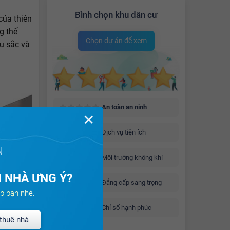
Bình chọn khu dân cư
của thiên
g thể
Chọn dự án để xem
u sắc và
An toàn an ninh
✕
Dịch vụ tiện ích
N
Môi trường không khí
 NHÀ ƯNG Ý?
Đẳng cấp sang trọng
p bạn nhé.
Chỉ số hạnh phúc
thuê nhà