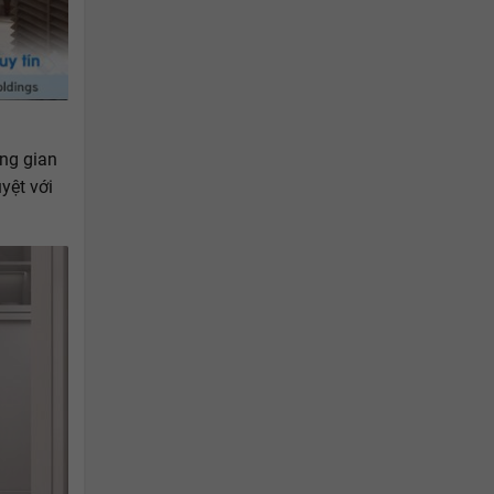
ông gian
yệt với