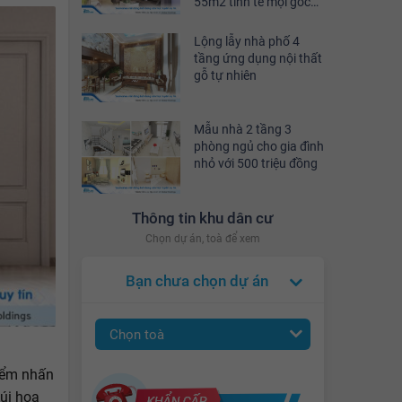
55m2 tinh tế mọi góc
nhìn
Lộng lẫy nhà phố 4
tầng ứng dụng nội thất
gỗ tự nhiên
Mẫu nhà 2 tầng 3
phòng ngủ cho gia đình
nhỏ với 500 triệu đồng
Thông tin khu dân cư
Chọn dự án, toà để xem
Bạn chưa chọn dự án
Chọn toà
điểm nhấn
úi hoa