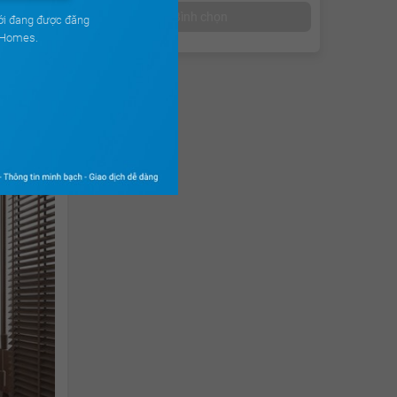
Bình chọn
ới đang được đăng
uHomes.
n. Giúp
g gạch