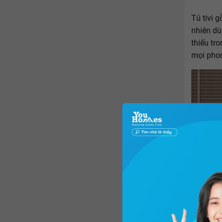
Tủ tivi 
nhiên dù
thiếu tr
mọi phon