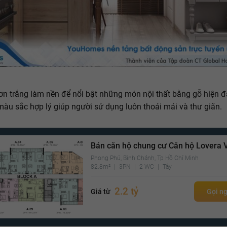
n trắng làm nền để nổi bật những món nội thất bằng gỗ hiện đ
màu sắc hợp lý giúp người sử dụng luôn thoải mái và thư giãn.
Bán căn hộ chung cư Căn hộ Lovera V
Phong Phú, Bình Chánh, Tp Hồ Chí Minh
82.8m²
3PN
2 WC
Tây
2.2 tỷ
Giá từ
Gọi n