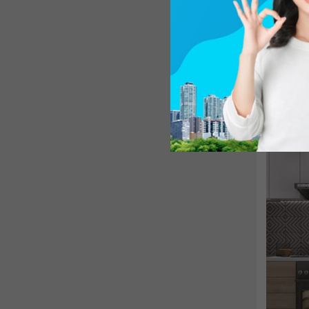
Rèm cửa
căn phòn
hay thạc