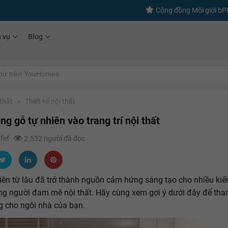
Cộng đồng Môi giới b
h vụ
Blog
thất
›
Thiết kế nội thất
g gỗ tự nhiên vào trang trí nội thất
afef
2.532 người đã đọc
iên từ lâu đã trở thành nguồn cảm hứng sáng tạo cho nhiều kiến
g người đam mê nội thất. Hãy cùng xem gợi ý dưới đây để th
 cho ngôi nhà của bạn.