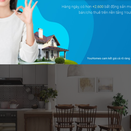
Hàng ngày, có hơn
+2.600
bất động sản m
bán/cho thuê trên nền tảng Yo
 bằng nan gỗ làm vách ngăn tạm giữa phòng khách và phòng ă
g trở nên thông thoáng hơn, không bị bí bách khi sử dụng tườn
h cao nhất là đối với những căn hộ có diện tích nhỏ.