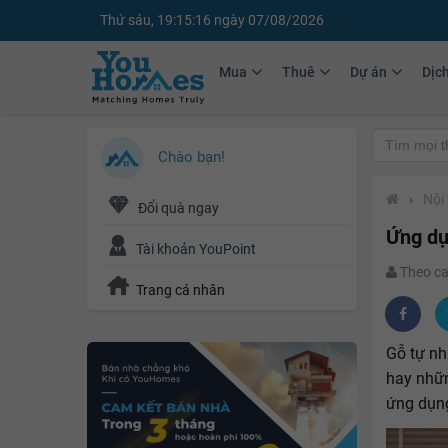
Thứ sáu, 19:15:18 ngày 07/08/2026
Mua
Thuê
Dự án
Dịc
Chào bạn!
›
Nội 
Đổi quà ngay
Ứng dụn
Tài khoản YouPoint
Theo c
Trang cá nhân
Gỗ tự nh
hay nhữn
ứng dụng