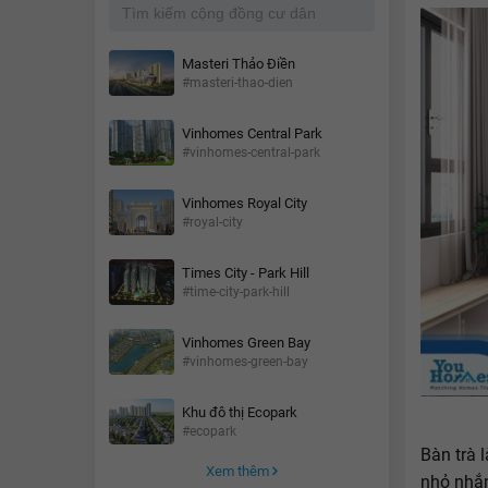
Masteri Thảo Điền
#masteri-thao-dien
Vinhomes Central Park
#vinhomes-central-park
Vinhomes Royal City
#royal-city
Times City - Park Hill
#time-city-park-hill
Vinhomes Green Bay
#vinhomes-green-bay
Khu đô thị Ecopark
#ecopark
Bàn trà 
Xem thêm
nhỏ nhắn