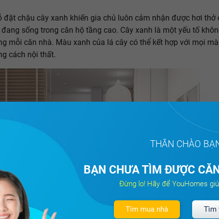
gỗ đặt chậu cây xanh khiến gia chủ luôn cảm nhận được hơi thở 
 đang sống trong căn hộ tầng cao. Cây xanh là một yếu tố khôn
ong mỗi căn nhà. Màu xanh của lá cây có thể kết hợp với mọi mà
g cách nội thất.
THÂN CHÀO BẠ
BẠN CHƯA TÌM ĐƯỢC CĂN
Đừng lo! Hãy để YouHomes giú
Tìm mua nhà
Tìm 