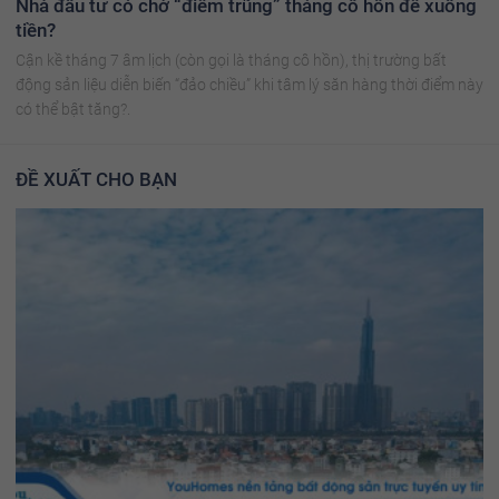
Nhà đầu tư có chờ “điểm trũng” tháng cô hồn để xuống
tiền?
Cận kề tháng 7 âm lịch (còn gọi là tháng cô hồn), thị trường bất
động sản liệu diễn biến “đảo chiều” khi tâm lý săn hàng thời điểm này
có thể bật tăng?.
ĐỀ XUẤT CHO BẠN