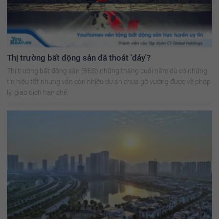
Thị trường bất động sản đã thoát 'đáy'?
Thị trường bất động sản (BĐS) những tháng cuối năm dù có những
tín hiệu tốt nhưng vẫn còn nhiều dự án chưa gỡ vướng được về pháp
lý, giao dịch hạn chế.