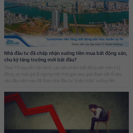
Nhà đầu tư đã chấp nhận xuống tiền mua bất động sản,
chu kỳ tăng trưởng mới bắt đầu?
Theo TS Nguyễn Văn Đính, các sản phẩm bất động sản trên 5 tỷ
đồng, có mức giá đi ngang một thời gian sau giai đoạn cắt lỗ sâu
vào đầu năm nay đã được nhà đầu tư "chấp nhận" xuống tiền