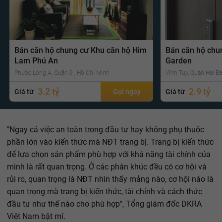
Bán căn hộ chung cư Khu căn hộ Him
Bán căn hộ chu
Lam Phú An
Garden
Phước Long A, Quận 9 , Hồ Chí Minh
Vĩnh Tuy, Quận Hai Bà
3.2 tỷ
2.9 tỷ
Giá từ
Gọi ngay
Giá từ
"Ngay cả việc an toàn trong đầu tư hay không phụ thuộc
phần lớn vào kiến thức mà NĐT trang bị. Trang bị kiến thức
để lựa chọn sản phẩm phù hợp với khả năng tài chính của
mình là rất quan trọng. Ở các phân khúc đều có cơ hội và
rủi ro, quan trọng là NĐT nhìn thấy mảng nào, cơ hội nào là
quan trọng mà trang bị kiến thức, tài chính và cách thức
đầu tư như thế nào cho phù hợp", Tổng giám đốc DKRA
Việt Nam bật mí.