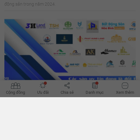
động sản trong năm 2024.
Cộng đồng
Ưu đãi
Chia sẻ
Danh mục
Xem thêm
'Đường phục hồi của bất động sản bớt khó'
Hành lang pháp lý dần hoàn thiện, tín dụng đã thoáng hơn, có thể
giúp hành trình phục hồi của bất động sản bớt khó khăn thời gian
tới, theo các chuyên gia. - VnExpress