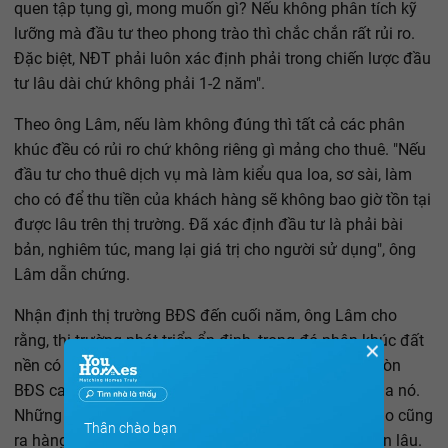
quen tập tụng gì, mong muốn gì? Nếu không phân tích kỹ
lưỡng mà đầu tư theo phong trào thì chắc chắn rất rủi ro.
Đặc biệt, NĐT phải luôn xác định phải trong chiến lược đầu
tư lâu dài chứ không phải 1-2 năm".
Theo ông Lâm, nếu làm không đúng thì tất cả các phân
khúc đều có rủi ro chứ không riêng gì mảng cho thuê. "Nếu
đầu tư cho thuê dịch vụ mà làm kiểu qua loa, sơ sài, làm
cho có để thu tiền của khách hàng sẽ không bao giờ tồn tại
được lâu trên thị trường. Đã xác định đầu tư là phải bài
bản, nghiêm túc, mang lại giá trị cho người sử dụng", ông
Lâm dẫn chứng.
Nhận định thị trường BĐS đến cuối năm, ông Lâm cho
rằng, thị trường phát triển ổn định, trong đó phân khúc đất
✕
nền có ưu thế hơn vì quỹ đất đang dần khan hiếm. Còn
BĐS cao cấp thì cũng có những lợi thế cạnh tranh của nó.
Những sản phẩm thực sự cao cấp không phải lúc nào cũng
Thân chào bạn
ra hàng ồ ạt vì chi phí đầu tư dự án lớn, pháp lý dự án lâu.