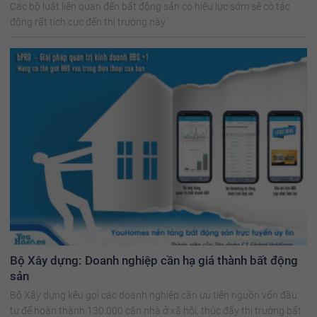
Các bộ luật liên quan đến bất động sản có hiệu lực sớm sẽ có tác
động rất tích cực đến thị trường này.
Bộ Xây dựng: Doanh nghiệp cần hạ giá thành bất động
sản
Bộ Xây dựng kêu gọi các doanh nghiệp cần ưu tiên nguồn vốn đầu
tư để hoàn thành 130.000 căn nhà ở xã hội, thúc đẩy thị trường bất