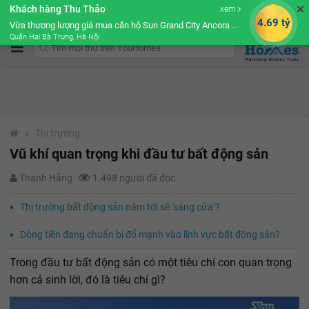
✕
Khách hàng Thu Thảo
xem
Cộng đồng Môi giới bPRO
4.69 tỷ
Vừa thương lượng giá mua căn hộ Sun Grand City Ancora Residence
Quận Hai Bà Trưng, Hà Nội
›
Thị trường
Vũ khí quan trọng khi đầu tư bất động sản
Thanh Hằng
1.498 người đã đọc
Thị trường bất động sản năm tới sẽ ‘sáng cửa’?
Dòng tiền đang chuẩn bị đổ mạnh vào lĩnh vực bất động sản?
Trong đầu tư bất động sản có một tiêu chí con quan trọng
hơn cả sinh lời, đó là tiêu chí gì?