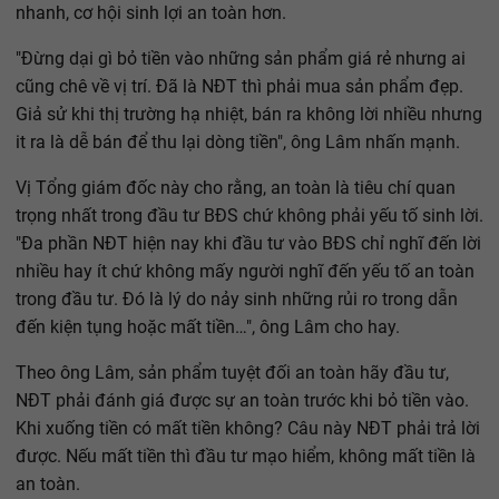
nhanh, cơ hội sinh lợi an toàn hơn.
"Đừng dại gì bỏ tiền vào những sản phẩm giá rẻ nhưng ai
cũng chê về vị trí. Đã là NĐT thì phải mua sản phẩm đẹp.
Giả sử khi thị trường hạ nhiệt, bán ra không lời nhiều nhưng
it ra là dễ bán để thu lại dòng tiền", ông Lâm nhấn mạnh.
Vị Tổng giám đốc này cho rằng, an toàn là tiêu chí quan
trọng nhất trong đầu tư BĐS chứ không phải yếu tố sinh lời.
"Đa phần NĐT hiện nay khi đầu tư vào BĐS chỉ nghĩ đến lời
nhiều hay ít chứ không mấy người nghĩ đến yếu tố an toàn
trong đầu tư. Đó là lý do nảy sinh những rủi ro trong dẫn
đến kiện tụng hoặc mất tiền…", ông Lâm cho hay.
Theo ông Lâm, sản phẩm tuyệt đối an toàn hãy đầu tư,
NĐT phải đánh giá được sự an toàn trước khi bỏ tiền vào.
Khi xuống tiền có mất tiền không? Câu này NĐT phải trả lời
được. Nếu mất tiền thì đầu tư mạo hiểm, không mất tiền là
an toàn.