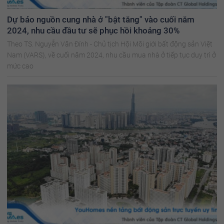
Dự báo nguồn cung nhà ở "bật tăng" vào cuối năm
2024, nhu cầu đầu tư sẽ phục hồi khoảng 30%
Theo TS. Nguyễn Văn Đính - Chủ tịch Hội Môi giới bất động sản Việt
Nam (VARS), về cuối năm 2024, nhu cầu mua nhà ở tiếp tục duy trì ở
mức cao