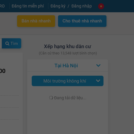
PRO
Đăng tin miễn phí
Đăng ký
Đăng nhập
Bán nhà nhanh
Cho thuê nhà nhanh
Tìm
Xếp hạng khu dân cư
(Căn cứ theo 13,548 lượt bình chọn)
Hà Nội
00
Môi trường không khí
Đang tải dữ liệu...