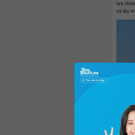
lựa chọn
và dịu m