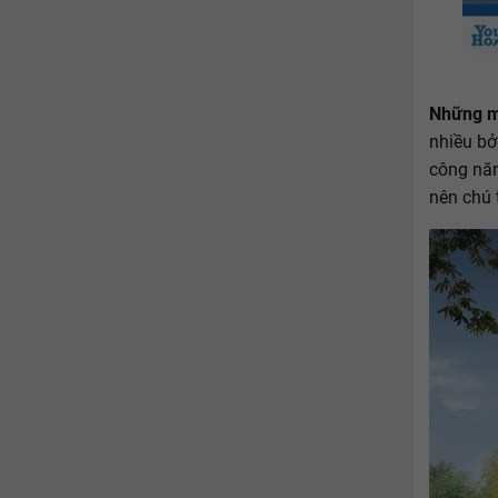
Những m
nhiều bở
công năn
nên chú 