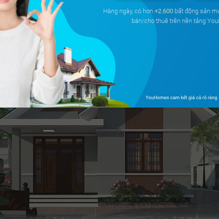
Hàng ngày, có hơn
+2.600
bất động sản m
bán/cho thuê trên nền tảng Yo