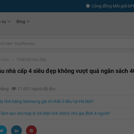
Cộng đồng Môi giới b
h vụ
Blog
 trúc
›
Thiết kế nhà đẹp
u nhà cấp 4 siêu đẹp không vượt quá ngân sách 4
 Hằng
17.057 người đã đọc
 tính bảng Samsung giá rẻ nhất ở đâu tại Hà Nội?
ế làm sao cho hợp lý với diện tích 45m2 cho gia đình 4 người?