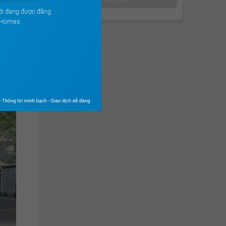
ới đang được đăng
uHomes.