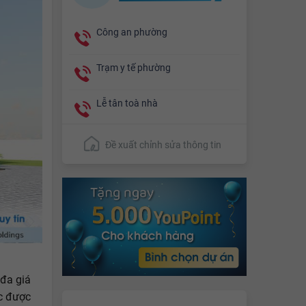
Công an phường
Trạm y tế phường
Lễ tân toà nhà
Đề xuất chỉnh sửa thông tin
 đa giá
ắc được