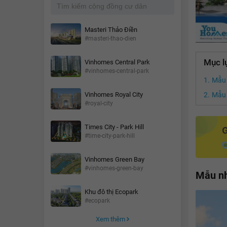
Masteri Thảo Điền
#masteri-thao-dien
Mục l
Vinhomes Central Park
#vinhomes-central-park
Mẫu 
Vinhomes Royal City
Mẫu 
#royal-city
Times City - Park Hill
#time-city-park-hill
Vinhomes Green Bay
#vinhomes-green-bay
Mẫu nh
Khu đô thị Ecopark
#ecopark
Xem thêm