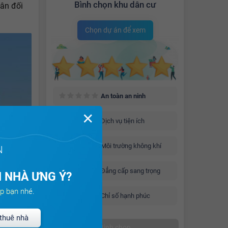
Bình chọn khu dân cư
cân đối
Chọn dự án để xem
An toàn an ninh
✕
Dịch vụ tiện ích
Môi trường không khí
N
Đẳng cấp sang trọng
 NHÀ ƯNG Ý?
p bạn nhé.
Chỉ số hạnh phúc
thuê nhà
Bình chọn