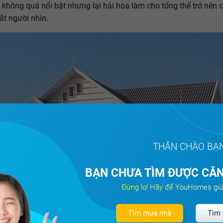
 không quá nổi bật nhưng lại hài hòa làm cho tổng thể trở nên 
ắt người nhìn.
THÂN CHÀO BẠ
BẠN CHƯA TÌM ĐƯỢC CĂN
Đừng lo! Hãy để YouHomes giú
Tìm mua nhà
Tìm 