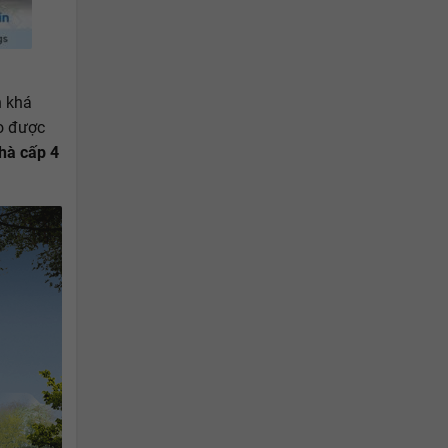
n khá
ảo được
hà cấp 4