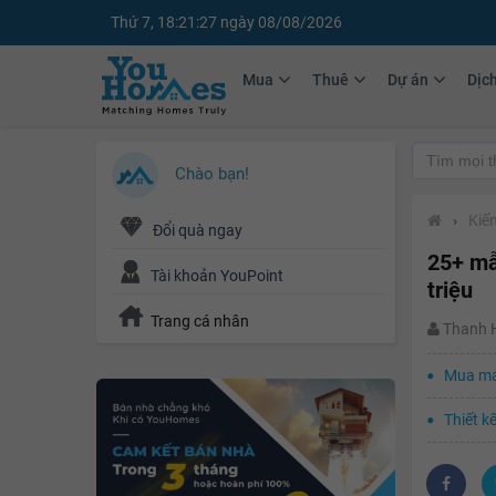
Thứ 7, 18:21:28 ngày 08/08/2026
Mua
Thuê
Dự án
Dịc
Chào bạn!
›
Kiến
Đổi quà ngay
25+ mẫ
Tài khoản YouPoint
triệu
Trang cá nhân
Thanh
Mua máy
Thiết k