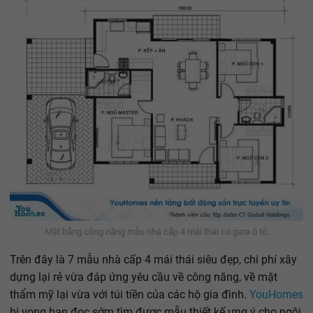
Mặt bằng công năng mẫu nhà cấp 4 mái thái có gara ô tô.
Trên đây là 7 mẫu nhà cấp 4 mái thái siêu đẹp, chi phí xây
dựng lại rẻ vừa đáp ứng yêu cầu về công năng, về mặt
thẩm mỹ lại vừa với túi tiền của các hộ gia đình.
YouHomes
hi vọng bạn đọc sớm tìm được mẫu thiết kế ưng ý cho ngôi