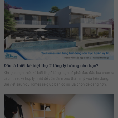
Đâu là thiết kế biệt thự 2 tầng lý tưởng cho bạn?
Khi lựa chọn thiết kế biệt thự 2 tầng, bạn sẽ phải đau đầu lựa chọn ra
cách thiết kế hợp lý nhất để vừa đảm bảo thẩm mỹ vừa tiện dụng.
Bài viết sau YouHomes sẽ giúp bạn có sự lựa chọn dễ dàng hơn.