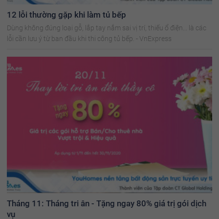
12 lỗi thường gặp khi làm tủ bếp
Dùng không đúng loại gỗ, lắp tay nắm sai vị trí, thiếu ổ điện... là các
lỗi cần lưu ý từ ban đầu khi thi công tủ bếp. - VnExpress
Tháng 11: Tháng tri ân - Tặng ngay 80% giá trị gói dịch
vụ