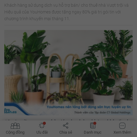
Khách hàng sử dụng dịch vụ hỗ trợ bán/ cho thuê nhà Vượt trội và
Hiệu quả của YouHomes được tặng ngay 80% giá trị gói tin với
chương trình khuyến mại tháng 11.
10 cây trồng trong nhà giúp thanh lọc không khí, tốt cho
sức khỏe
Cộng đồng
Ưu đãi
Chia sẻ
Danh mục
Xem thêm
Ngoài trang trí, cây xanh còn đóng vai trò như một chiếc máy lọc