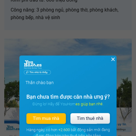
Công năng: 3 phòng ngủ, phòng thờ, phòng khách,
phòng bếp, nhà vệ sinh
✕
Thân chào bạn
Bạn chưa tìm được căn nhà ưng ý?
Đừng lo! Hãy để YouHomes giúp bạn nhé.
Tìm mua nhà
Tìm thuê nhà
Hàng ngày, có hơn
+2.600
bất động sản mới đang
được đăng bán/cho thuê trên nền tảng