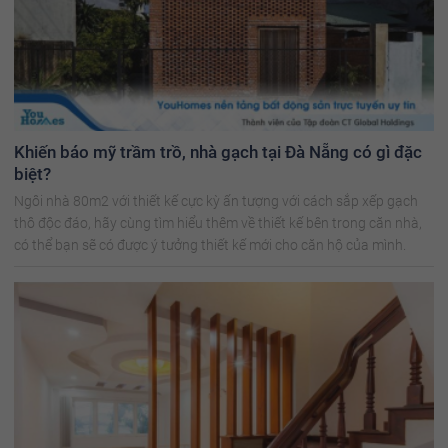
Khiến báo mỹ trầm trồ, nhà gạch tại Đà Nẵng có gì đặc
biệt?
Ngôi nhà 80m2 với thiết kế cực kỳ ấn tượng với cách sắp xếp gạch
thô độc đáo, hãy cùng tìm hiểu thêm về thiết kế bên trong căn nhà,
có thể bạn sẽ có được ý tưởng thiết kế mới cho căn hộ của mình.