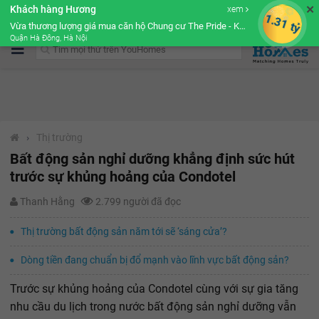
✕
Khách hàng Hương
xem
Cộng đồng Môi giới bPRO
1.31 tỷ
Vừa thương lượng giá mua căn hộ Chung cư The Pride - Khu đô thị Văn Khê
Quận Hà Đông, Hà Nội
›
Thị trường
Bất động sản nghỉ dưỡng khẳng định sức hút
trước sự khủng hoảng của Condotel
Thanh Hằng
2.799 người đã đọc
Thị trường bất động sản năm tới sẽ ‘sáng cửa’?
Dòng tiền đang chuẩn bị đổ mạnh vào lĩnh vực bất động sản?
Trước sự khủng hoảng của Condotel cùng với sự gia tăng
nhu cầu du lịch trong nước bất động sản nghỉ dưỡng vẫn