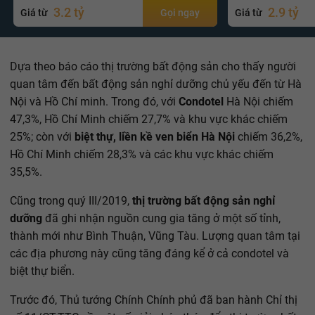
3.2 tỷ
2.9 tỷ
Giá từ
Gọi ngay
Giá từ
Dựa theo báo cáo thị trường bất động sản cho thấy người
quan tâm đến bất động sản nghỉ dưỡng chủ yếu đến từ Hà
Nội và Hồ Chí minh. Trong đó, với
Condotel
Hà Nội chiếm
47,3%, Hồ Chí Minh chiếm 27,7% và khu vực khác chiếm
25%; còn với
biệt thự, liền kề ven biển Hà Nội
chiếm 36,2%,
Hồ Chí Minh chiếm 28,3% và các khu vực khác chiếm
35,5%.
Cũng trong quý III/2019,
thị trường bất động sản nghỉ
dưỡng
đã ghi nhận nguồn cung gia tăng ở một số tỉnh,
thành mới như Bình Thuận, Vũng Tàu. Lượng quan tâm tại
các địa phương này cũng tăng đáng kể ở cả condotel và
biệt thự biển.
Trước đó, Thủ tướng Chính Chính phủ đã ban hành Chỉ thị