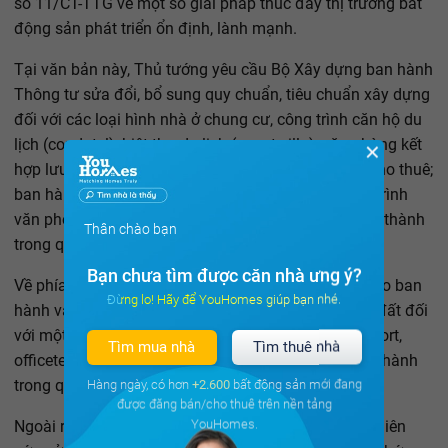
số 11/CT-TTG về một số giải pháp thúc đẩy thị trường bất
động sản phát triển ổn định, lành mạnh.
Tại văn bản này, Thủ tướng yêu cầu Bộ Xây dựng ban hành
Thông tư sửa đổi, bổ sung quy chuẩn, tiêu chuẩn xây dựng
đối với các loại hình nhà ở chung cư, công trình căn hộ du
lịch (condotel), biệt thự du lịch (resort villa), văn phòng kết
✕
hợp lưu trú ngắn hạn (officetel); nhà trọ, phòng trọ cho thuê;
ban hành quy chế quản lý, vận hành loại hình công trình
văn phòng kết hợp lưu trú ngắn hạn (officetel), hoàn thành
Thân chào bạn
trong quý III/2019.
Bạn chưa tìm được căn nhà ưng ý?
Về phía Bộ Tài nguyên và Môi trường, Thủ tướng giao ban
Đừng lo! Hãy để YouHomes giúp bạn nhé.
hành văn bản hướng dẫn cụ thể về chế độ sử dụng đất đối
với một số loại hình bất động sản mới (condotel, resort,
Tìm mua nhà
Tìm thuê nhà
officetel…) theo đúng quy định của pháp luật, hoàn thành
Hàng ngày, có hơn
+2.600
bất động sản mới đang
trong quý III/2019.
được đăng bán/cho thuê trên nền tảng
YouHomes.
Ngoài ra, Bộ Tài nguyên và Môi trường cũng cần nghiên