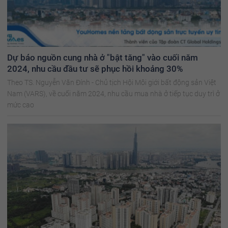
Dự báo nguồn cung nhà ở "bật tăng" vào cuối năm
2024, nhu cầu đầu tư sẽ phục hồi khoảng 30%
Theo TS. Nguyễn Văn Đính - Chủ tịch Hội Môi giới bất động sản Việt
Nam (VARS), về cuối năm 2024, nhu cầu mua nhà ở tiếp tục duy trì ở
mức cao