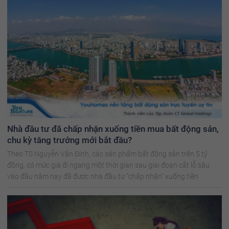
Nhà đầu tư đã chấp nhận xuống tiền mua bất động sản,
chu kỳ tăng trưởng mới bắt đầu?
Theo TS Nguyễn Văn Đính, các sản phẩm bất động sản trên 5 tỷ
đồng, có mức giá đi ngang một thời gian sau giai đoạn cắt lỗ sâu
vào đầu năm nay đã được nhà đầu tư "chấp nhận" xuống tiền