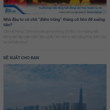
Nhà đầu tư có chờ “điểm trũng” tháng cô hồn để xuống
tiền?
Cận kề tháng 7 âm lịch (còn gọi là tháng cô hồn), thị trường bất
động sản liệu diễn biến “đảo chiều” khi tâm lý săn hàng thời điểm này
có thể bật tăng?.
ĐỀ XUẤT CHO BẠN