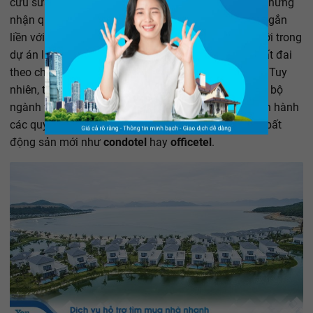
cứu sửa đổi, bổ sung chế độ sử dụng đất, cấp giấy chứng
nhận quyền sử dụng đất, quyền sở hữu tài sản khác gắn
liền với đất đối với một số loại hình bất động sản mới trong
dự án luật sửa đổi, bổ sung một số điều của Luật Đất đai
theo chương trình xây dựng pháp luật của Quốc hội. Tuy
nhiên, tới thời điểm bắt đầu sang quý IV hiện tại, các bộ
ngành vẫn chưa có động thái mới nào trong việc ban hành
các quy định liên quan tới pháp lý của các loại hình bất
động sản mới như
condotel
hay
officetel
.