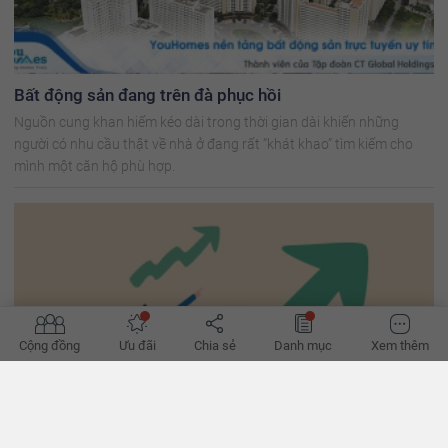
Bất động sản đang trên đà phục hồi
Nguồn cung khan hiếm kéo dài trong thời gian dài khiến những
người có nhu cầu thật về nhà ở đang rất “khát khao” tìm kiếm cho
mình một căn hộ phù hợp.
Cộng đồng
Ưu đãi
Chia sẻ
Danh mục
Xem thêm