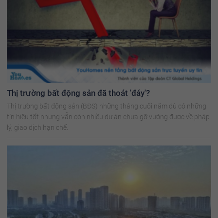
Thị trường bất động sản đã thoát 'đáy'?
Thị trường bất động sản (BĐS) những tháng cuối năm dù có những
tín hiệu tốt nhưng vẫn còn nhiều dự án chưa gỡ vướng được về pháp
lý, giao dịch hạn chế.