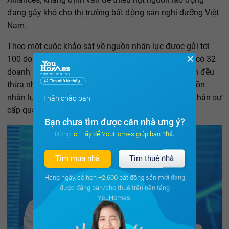
đang gây khó cho thị trường bất động sản nghỉ dưỡng Việt
Nam.
Theo một cuộc khảo sát về nguồn nhân lực được gửi tới
✕
100 doanh nghiệp dẫn đầu thị trường bất động sản, có 32
doanh nghiệp gửi lại phiếu khảo sát đầy đủ thông tin đều
thừa nhận đang gặp khó với tình trạng thiếu hụt nguồn
nhân lực cho ngành du lịch nghỉ dưỡng, đặc biệt là nhân sự
Thân chào bạn
cấp quản lý.
Bạn chưa tìm được căn nhà ưng ý?
Đừng lo! Hãy để YouHomes giúp bạn nhé.
Tìm mua nhà
Tìm thuê nhà
Hàng ngày, có hơn
+2.600
bất động sản mới đang
được đăng bán/cho thuê trên nền tảng
YouHomes.