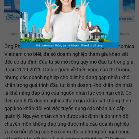
Ông Phạm Tiến Dũng, Trưởng nhóm chuyên gia Economica Vietnam
Ông Phạm Tiến Dũng, Trưởng nhóm chuyên gia Economica
Vietnam cho biết, đa số doanh nghiệp tham gia khảo sát
đều có dự định đầu tư sẽ mở rộng quy mô đầu tư trong giai
đoạn 2019-2021. Dù lạc quan về triển vọng của thị trường,
nhưng các doanh nghiệp cho biết họ đang gặp nhiều khó
khăn trong quá trình đầu tư, kinh doanh.Khó khăn lớn nhất
là khả năng đáp ứng của nguồn nhân lực còn hạn chế. Có
đến gần 60% doanh nghiệp tham gia khảo sát khẳng định
gặp khó khăn đối với việc tuyển dụng các nhân lực cấp
quản lý. Nguyên nhân chính được xác định là do trình độ
chuyên môn không đáp ứng được nhu cầu doanh nghiệp
và đòi hỏi lương cao.Bên cạnh đó là những trở ngại trong