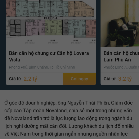
Bán căn hộ chung cư Căn hộ Lovera
Bán căn hộ chu
Vista
Lam Phú An
Phong Phú, Bình Chánh, Tp Hồ Chí Minh
Phước Long A, Quận 9
2.2 tỷ
3.2 tỷ
Giá từ
Gọi ngay
Giá từ
Ở góc độ doanh nghiệp, ông Nguyễn Thái Phiên, Giám đốc
cấp cao Tập đoàn Novaland, chia sẻ một trong những vấn
đề Novaland trăn trở là lực lượng lao động trong ngành du
lịch nghỉ dưỡng mất cân đối. Lượng khách du lịch đổ nhiều
về Việt Nam trong thời gian ngắn nhưng nguồn nhân lực