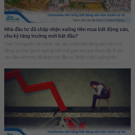
Nhà đầu tư đã chấp nhận xuống tiền mua bất động sản,
chu kỳ tăng trưởng mới bắt đầu?
Theo TS Nguyễn Văn Đính, các sản phẩm bất động sản trên 5 tỷ
đồng, có mức giá đi ngang một thời gian sau giai đoạn cắt lỗ sâu
vào đầu năm nay đã được nhà đầu tư "chấp nhận" xuống tiền