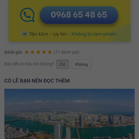
Đánh giá:
(71 đánh giá)
Bài viết có hữu ích không?
Có
Không
CÓ LẼ BẠN NÊN ĐỌC THÊM