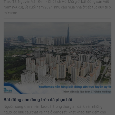
Theo TS. Nguyễn Văn Đính - Chủ tịch Hội Môi giới bất động sản Việt
Nam (VARS), về cuối năm 2024, nhu cầu mua nhà ở tiếp tục duy trì ở
mức cao
Bất động sản đang trên đà phục hồi
Nguồn cung khan hiếm kéo dài trong thời gian dài khiến những
người có nhu cầu thật về nhà ở đang rất “khát khao” tìm kiếm cho