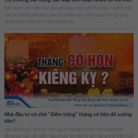
Bên cạnh việc triển khai các giải pháp tháo gỡ khó khăn, vướng mắc
cho thị trường bất động sản thì nhiều quy hoạch quan trọng cũng
đang được thẩm định, sắp phê duyệt.
Nhà đầu tư có chờ “điểm trũng” tháng cô hồn để xuống
tiền?
Cận kề tháng 7 âm lịch (còn gọi là tháng cô hồn), thị trường bất
động sản liệu diễn biến “đảo chiều” khi tâm lý săn hàng thời điểm này