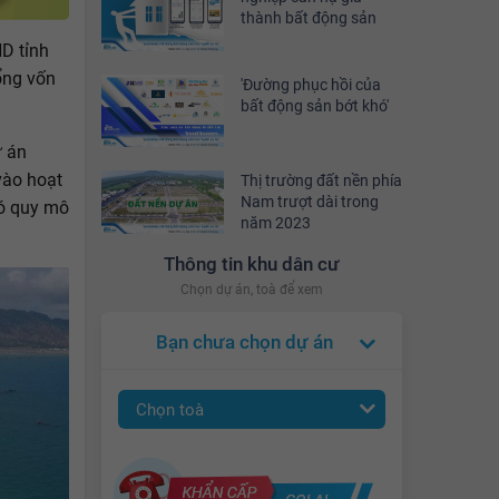
thành bất động sản
D tỉnh
ổng vốn
'Đường phục hồi của
bất động sản bớt khó'
ự án
vào hoạt
Thị trường đất nền phía
Nam trượt dài trong
ó quy mô
năm 2023
Thông tin khu dân cư
Chọn dự án, toà để xem
Bạn chưa chọn dự án
Chọn toà