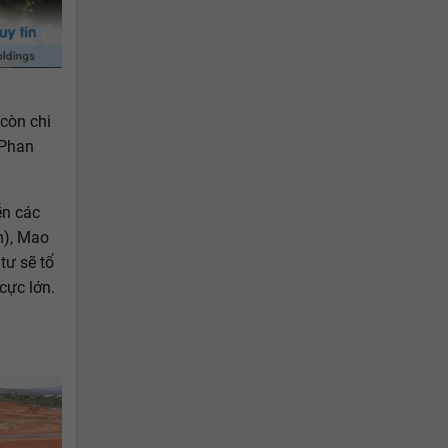
còn chi
 Phan
ễn các
n), Mao
tư sẽ tổ
cực lớn.