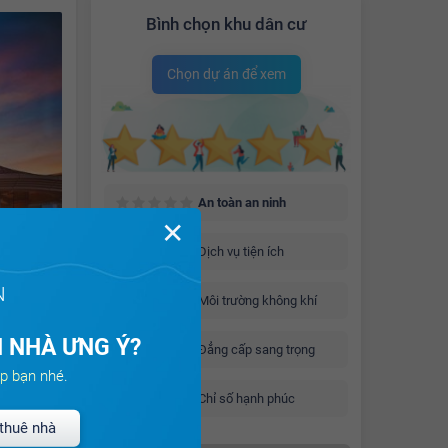
Bình chọn khu dân cư
Chọn dự án để xem
An toàn an ninh
✕
Dịch vụ tiện ích
N
Môi trường không khí
 NHÀ ƯNG Ý?
Đẳng cấp sang trọng
p bạn nhé.
Chỉ số hạnh phúc
thuê nhà
nhịp khi