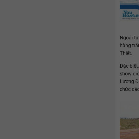
Ngoài tu
hàng tră
Thiết.
Đặc biệt
show diễ
Lương Đỏ
chức các