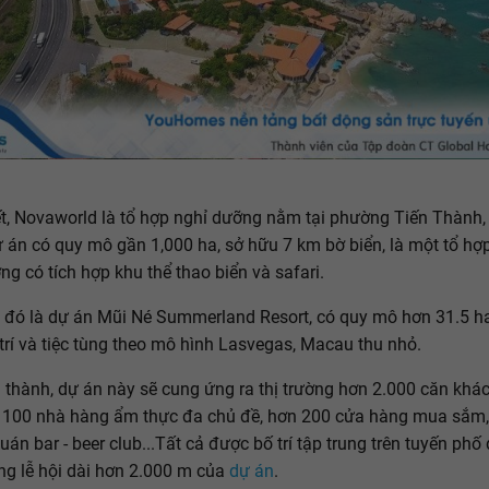
t, Novaworld là tổ hợp nghỉ dưỡng nằm tại phường Tiến Thành
ự án có quy mô gần 1,000 ha, sở hữu 7 km bờ biển, là một tổ hợp
ng có tích hợp khu thể thao biển và safari.
 đó là dự án Mũi Né Summerland Resort, có quy mô hơn 31.5 ha,
 trí và tiệc tùng theo mô hình Lasvegas, Macau thu nhỏ.
 thành, dự án này sẽ cung ứng ra thị trường hơn 2.000 căn khá
 100 nhà hàng ẩm thực đa chủ đề, hơn 200 cửa hàng mua sắm,
án bar - beer club...Tất cả được bố trí tập trung trên tuyến phố 
g lễ hội dài hơn 2.000 m của
dự án
.