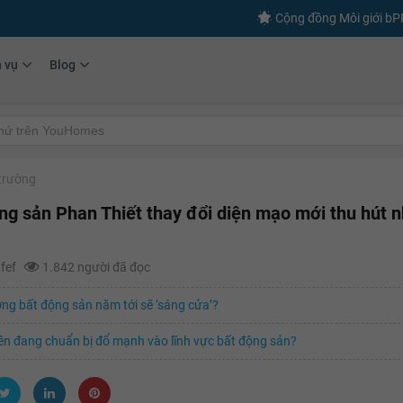
Cộng đồng Môi giới b
h vụ
Blog
 trường
ng sản Phan Thiết thay đổi diện mạo mới thu hút 
afef
1.842 người đã đọc
ờng bất động sản năm tới sẽ ‘sáng cửa’?
ền đang chuẩn bị đổ mạnh vào lĩnh vực bất động sản?