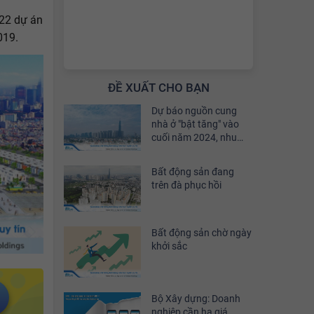
 22 dự án
019.
ĐỀ XUẤT CHO BẠN
Dự báo nguồn cung
nhà ở "bật tăng" vào
cuối năm 2024, nhu
cầu đầu tư sẽ phục hồi
khoảng 30%
Bất động sản đang
trên đà phục hồi
Bất động sản chờ ngày
khởi sắc
Bộ Xây dựng: Doanh
nghiệp cần hạ giá