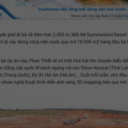
yến phố đi bộ về đêm hơn 2.000 m, Mũi Né Summerland Resort 
m tỷ xây dựng công viên nước quy mô 18.000 m2 hàng đầu tại
, tại dự án này, Phan Thiết sẽ có một nhà hát lớn chuyên biểu di
n đẳng cấp quốc tế sánh ngang với các Show Alcazar (Thái La
 (Trung Quốc), Ký Ức Hội An (Hội An)… Cuối mỗi tuần, chủ đầu 
 show nghệ thuật trình diễn ánh sáng 3D mapping trên quy mô 