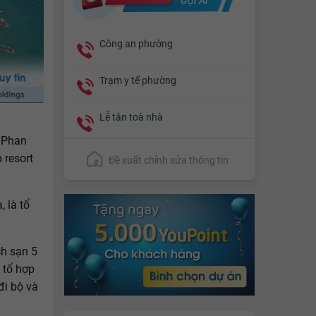
Công an phường
Trạm y tế phường
Lễ tân toà nhà
, Phan
 resort
Đề xuất chỉnh sửa thông tin
 là tổ
ch sạn 5
 tổ hợp
đi bộ và