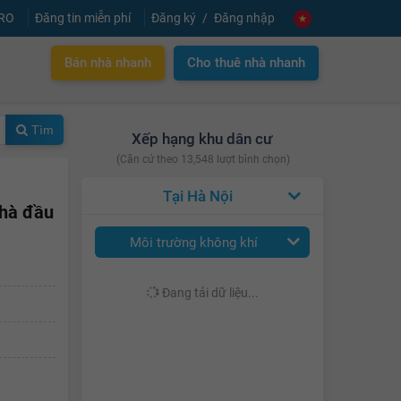
PRO
Đăng tin miễn phí
Đăng ký
Đăng nhập
Bán nhà nhanh
Cho thuê nhà nhanh
Tìm
Xếp hạng khu dân cư
(Căn cứ theo 13,548 lượt bình chọn)
Hà Nội
nhà đầu
Môi trường không khí
Đang tải dữ liệu...