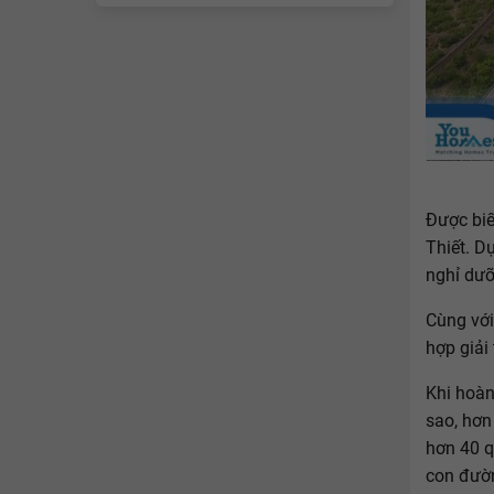
Được biế
Thiết. D
nghỉ dưỡ
Cùng với
hợp giải
Khi hoàn
sao, hơn
hơn 40 qu
con đườn