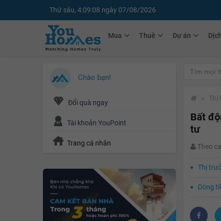
Thứ sáu, 4:09:09 ngày 07/08/2026
Mua
Thuê
Dự án
Dịc
Chào bạn!
›
Thị
Đổi quà ngay
Bất độ
Tài khoản YouPoint
tư
Trang cá nhân
Theo c
Thị trư
Dòng ti