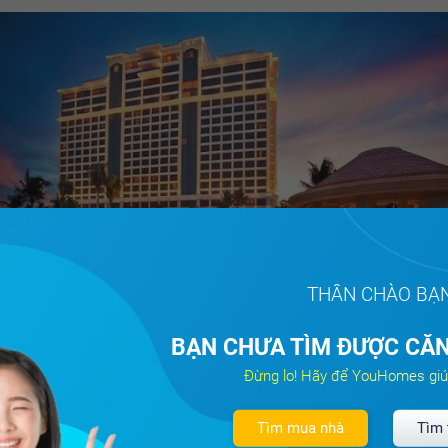
THÂN CHÀO BẠ
BẠN CHƯA TÌM ĐƯỢC CĂN
Đừng lo! Hãy để YouHomes giú
Tìm mua nhà
Tìm 
 diện Hưng Lộc Phát Corp, về đêm, con phố ẩm thực thêm nhộn 