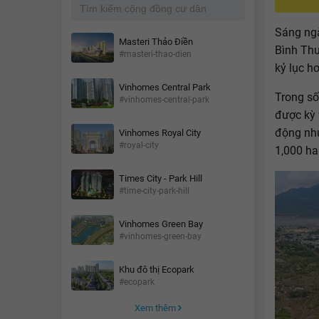
Sáng ngà
Masteri Thảo Điền
Bình Thu
#masteri-thao-dien
kỷ lục h
Vinhomes Central Park
Trong s
#vinhomes-central-park
được kỳ 
động nh
Vinhomes Royal City
#royal-city
1,000 ha
Times City - Park Hill
#time-city-park-hill
Vinhomes Green Bay
#vinhomes-green-bay
Khu đô thị Ecopark
#ecopark
Xem thêm