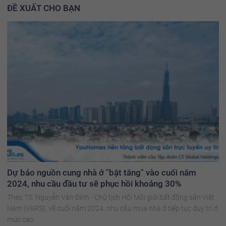
ĐỀ XUẤT CHO BẠN
Dự báo nguồn cung nhà ở "bật tăng" vào cuối năm
2024, nhu cầu đầu tư sẽ phục hồi khoảng 30%
Theo TS. Nguyễn Văn Đính - Chủ tịch Hội Môi giới bất động sản Việt
Nam (VARS), về cuối năm 2024, nhu cầu mua nhà ở tiếp tục duy trì ở
mức cao