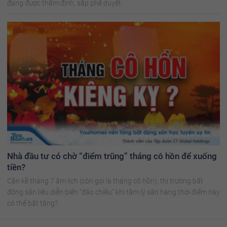
đang được thẩm định, sắp phê duyệt.
Nhà đầu tư có chờ “điểm trũng” tháng cô hồn để xuống
tiền?
Cận kề tháng 7 âm lịch (còn gọi là tháng cô hồn), thị trường bất
động sản liệu diễn biến “đảo chiều” khi tâm lý săn hàng thời điểm này
có thể bật tăng?.