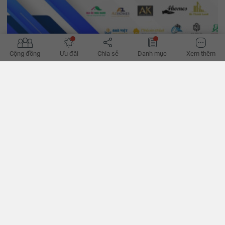
Cộng đồng
Ưu đãi
Chia sẻ
Danh mục
Xem thêm
'Đường phục hồi của bất động sản bớt khó'
Hành lang pháp lý dần hoàn thiện, tín dụng đã thoáng hơn, có thể
giúp hành trình phục hồi của bất động sản bớt khó khăn thời gian
tới, theo các chuyên gia. - VnExpress