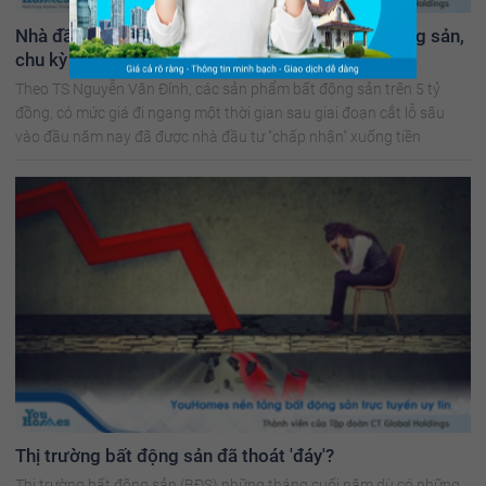
Nhà đầu tư đã chấp nhận xuống tiền mua bất động sản,
chu kỳ tăng trưởng mới bắt đầu?
Theo TS Nguyễn Văn Đính, các sản phẩm bất động sản trên 5 tỷ
đồng, có mức giá đi ngang một thời gian sau giai đoạn cắt lỗ sâu
vào đầu năm nay đã được nhà đầu tư "chấp nhận" xuống tiền
Thị trường bất động sản đã thoát 'đáy'?
Thị trường bất động sản (BĐS) những tháng cuối năm dù có những