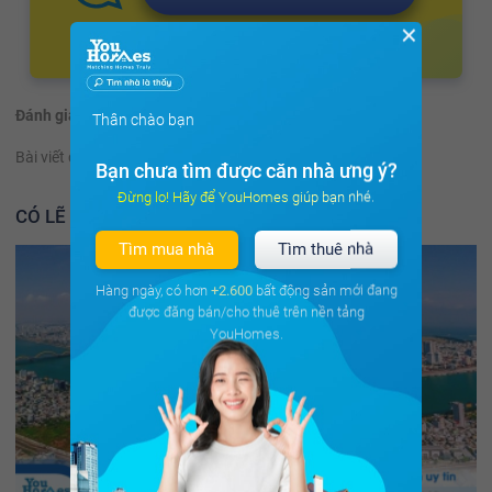
✕
Đánh giá:
(92 đánh giá)
Thân chào bạn
Bài viết có hữu ích không?
Có
Không
Bạn chưa tìm được căn nhà ưng ý?
Đừng lo! Hãy để YouHomes giúp bạn nhé.
CÓ LẼ BẠN NÊN ĐỌC THÊM
Tìm mua nhà
Tìm thuê nhà
Hàng ngày, có hơn
+2.600
bất động sản mới đang
được đăng bán/cho thuê trên nền tảng
YouHomes.