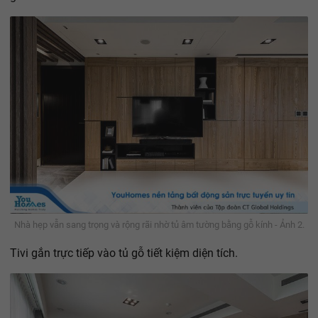
Nhà hẹp vẫn sang trọng và rộng rãi nhờ tủ âm tường bằng gỗ kính - Ảnh 2.
Tivi gắn trực tiếp vào tủ gỗ tiết kiệm diện tích.