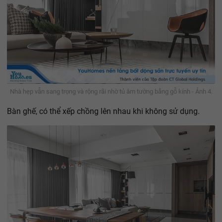
Nhà hẹp vẫn sang trọng và rộng rãi nhờ tủ âm tường bằng gỗ kính - Ảnh 4.
Bàn ghế, có thể xếp chồng lên nhau khi không sử dụng.