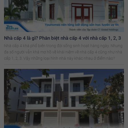
Nhà cấp 4 là gì? Phân biệt nhà cấp 4 với nhà cấp 1, 2, 3
Nhà cấp 4 khá phổ biến trong đời sống sinh hoạt hàng ngày. Nhưng
đa số người vẫn khá mơ hồ về khái niệm về nhà cấp 4 cũng như nhà
cấp 1, 2, 3. Vậy những loại hình nhà này khác nhau ở điểm nào?