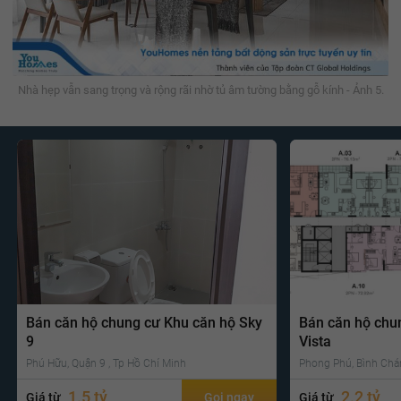
Nhà hẹp vẫn sang trọng và rộng rãi nhờ tủ âm tường bằng gỗ kính - Ảnh 5.
Bán căn hộ chung cư Khu căn hộ Sky
Bán căn hộ chu
9
Vista
Phú Hữu, Quận 9 , Tp Hồ Chí Minh
Phong Phú, Bình Chá
1.5 tỷ
2.2 tỷ
Giá từ
Gọi ngay
Giá từ