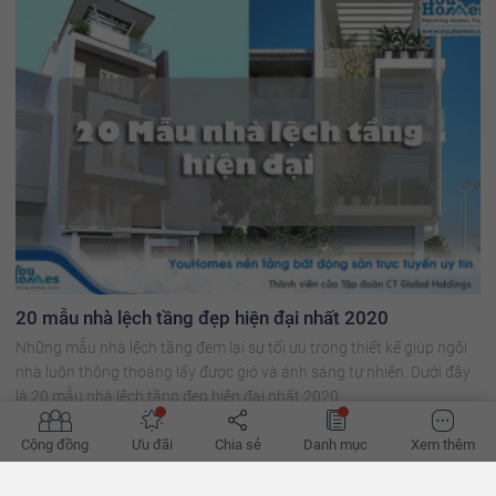
20 mẫu nhà lệch tầng đẹp hiện đại nhất 2020
Những mẫu nhà lệch tầng đem lại sự tối ưu trong thiết kế giúp ngôi
nhà luôn thông thoáng lấy được gió và ánh sáng tự nhiên. Dưới đây
là 20 mẫu nhà lệch tầng đẹp hiện đại nhất 2020.
Cộng đồng
Ưu đãi
Chia sẻ
Danh mục
Xem thêm