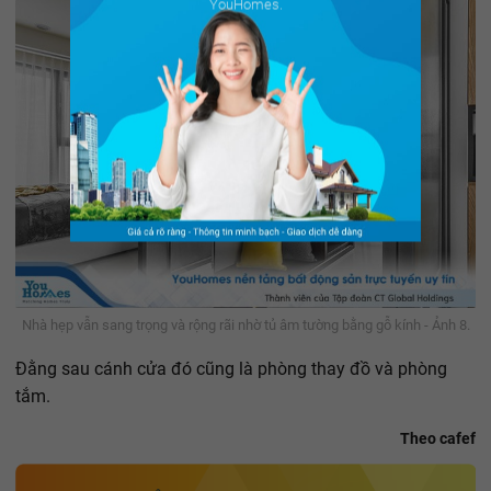
YouHomes.
Nhà hẹp vẫn sang trọng và rộng rãi nhờ tủ âm tường bằng gỗ kính - Ảnh 8.
Đằng sau cánh cửa đó cũng là phòng thay đồ và phòng
tắm.
Theo cafef