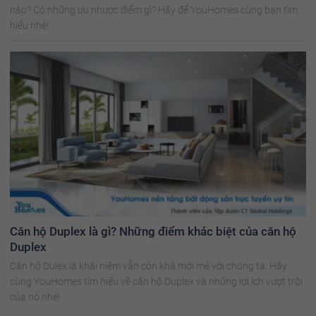
nào? Có những ưu nhược điểm gì? Hãy để YouHomes cùng bạn tìm
hiểu nhé!
Căn hộ Duplex là gì? Những điểm khác biệt của căn hộ
Duplex
Căn hộ Dulex là khái niệm vẫn còn khá mới mẻ với chúng ta. Hãy
cùng YouHomes tìm hiểu về căn hộ Duplex và những lợi ích vượt trội
của nó nhé!