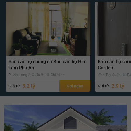
Bán căn hộ chung cư Khu căn hộ Him
Bán căn hộ chu
Lam Phú An
Garden
Phước Long A, Quận 9 , Hồ Chí Minh
Vĩnh Tuy, Quận Hai Bà
3.2 tỷ
2.9 tỷ
Giá từ
Gọi ngay
Giá từ