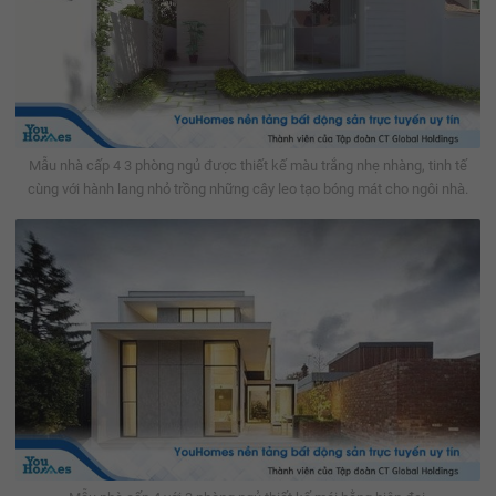
Mẫu nhà cấp 4 3 phòng ngủ được thiết kế màu trắng nhẹ nhàng, tinh tế
cùng với hành lang nhỏ trồng những cây leo tạo bóng mát cho ngôi nhà.