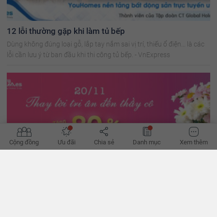
12 lỗi thường gặp khi làm tủ bếp
Dùng không đúng loại gỗ, lắp tay nắm sai vị trí, thiếu ổ điện... là các
lỗi cần lưu ý từ ban đầu khi thi công tủ bếp. - VnExpress
Cộng đồng
Ưu đãi
Chia sẻ
Danh mục
Xem thêm