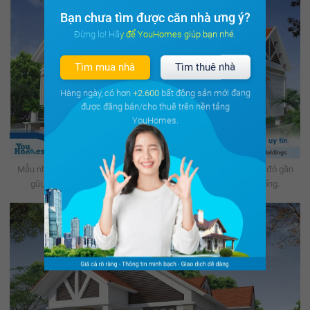
Bạn chưa tìm được căn nhà ưng ý?
Đừng lo! Hãy để YouHomes giúp bạn nhé.
Tìm mua nhà
Tìm thuê nhà
Hàng ngày, có hơn
+2.600
bất động sản mới đang
được đăng bán/cho thuê trên nền tảng
YouHomes.
Mẫu nhà cấp 4 3 phòng ngut mái thái thiết kế chữ L với mái ngói đỏ gần
gũi, nổi bật và thân thuộc với những mẫu nhà cấp 4 truyền thống.