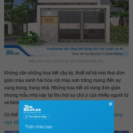
Mẫu nhà cấp 4 3 phòng ngủ mái thái hiện đại.
Không cần những họa tiết cầu kỳ, thiết kế hệ mái thái đơn
giản màu xanh hài hòa với màu sơn trắng mang đến sự
sang trọng, trang nhã. Những họa tiết vô cùng đơn giản
nhưng mẫu nhà này lại thu hút sự chú ý của nhiều người từ
vẻ bình yên, thân thuộc mà nó mang lại.
✕
Có thể bạn quan tâm:
7 mẫu nhà cấp 4 mái thái 3 phòng
ngủ siêu đẹp, giá rẻ!
Thân chào bạn