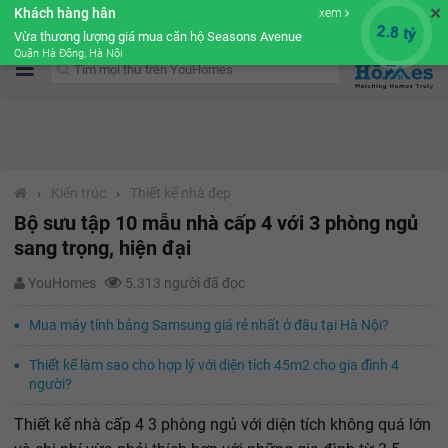
✕
Khách hàng hân
xem
Cộng đồng Môi giới bPRO
2.8 tỷ
Vừa thương lượng giá mua căn hộ Seasons Avenue
Quận Hà Đông, Hà Nội
›
Kiến trúc
›
Thiết kế nhà đẹp
Bộ sưu tập 10 mẫu nhà cấp 4 với 3 phòng ngủ
sang trọng, hiện đại
YouHomes
5.313 người đã đọc
Mua máy tính bảng Samsung giá rẻ nhất ở đâu tại Hà Nội?
Thiết kế làm sao cho hợp lý với diện tích 45m2 cho gia đình 4
người?
Thiết kế nhà cấp 4 3 phòng ngủ với diện tích không quá lớn