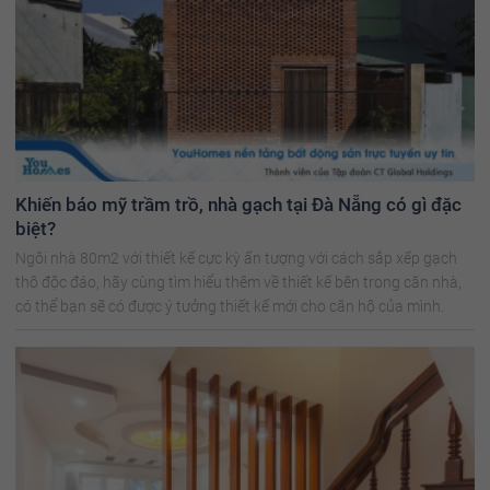
Khiến báo mỹ trầm trồ, nhà gạch tại Đà Nẵng có gì đặc
biệt?
Ngôi nhà 80m2 với thiết kế cực kỳ ấn tượng với cách sắp xếp gạch
thô độc đáo, hãy cùng tìm hiểu thêm về thiết kế bên trong căn nhà,
có thể bạn sẽ có được ý tưởng thiết kế mới cho căn hộ của mình.