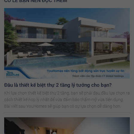
CÓ LẼ BẠN NÊN ĐỌC THÊM
Đâu là thiết kế biệt thự 2 tầng lý tưởng cho bạn?
Khi lựa chọn thiết kế biệt thự 2 tầng, bạn sẽ phải đau đầu lựa chọn ra
cách thiết kế hợp lý nhất để vừa đảm bảo thẩm mỹ vừa tiện dụng.
Bài viết sau YouHomes sẽ giúp bạn có sự lựa chọn dễ dàng hơn.