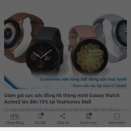
Giảm giá cực sốc đồng hồ thông minh Galaxy Watch
Active2 lên đến 10% tại YouHomes Mall
Từ ngày 28/06/2020, chương trình ưu đãi lớn lên đến 10% đối với
thành viên YouHomer khi mua đồng hồ thông minh Galaxy Watch
Active2 đến từ thương hiệu Samsung. Nhanh tay mua sắm ngay
Cộng đồng
Ưu đãi
Chia sẻ
Danh mục
Xem thêm
hôm nay!