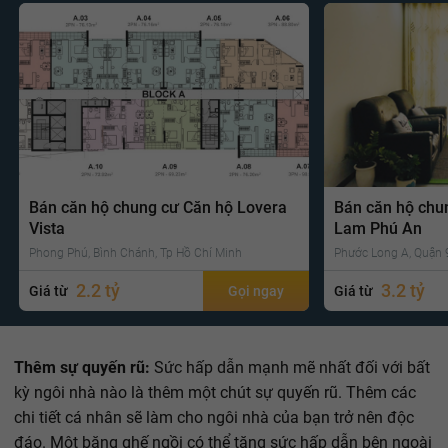
Bán căn hộ chung cư Căn hộ Lovera
Bán căn hộ chu
Vista
Lam Phú An
Phong Phú, Bình Chánh, Tp Hồ Chí Minh
Phước Long A, Quận 9
2.2 tỷ
3.2 tỷ
Giá từ
Gọi ngay
Giá từ
Thêm sự quyến rũ:
Sức hấp dẫn mạnh mẽ nhất đối với bất
kỳ ngôi nhà nào là thêm một chút sự quyến rũ. Thêm các
chi tiết cá nhân sẽ làm cho ngôi nhà của bạn trở nên độc
đáo. Một băng ghế ngồi có thể tăng sức hấp dẫn bên ngoài