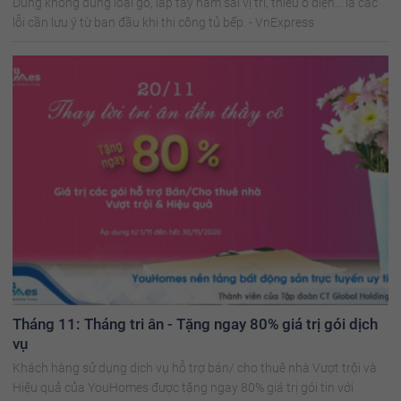
Dùng không đúng loại gỗ, lắp tay nắm sai vị trí, thiếu ổ điện... là các
lỗi cần lưu ý từ ban đầu khi thi công tủ bếp. - VnExpress
Tháng 11: Tháng tri ân - Tặng ngay 80% giá trị gói dịch
vụ
Khách hàng sử dụng dịch vụ hỗ trợ bán/ cho thuê nhà Vượt trội và
Hiệu quả của YouHomes được tặng ngay 80% giá trị gói tin với