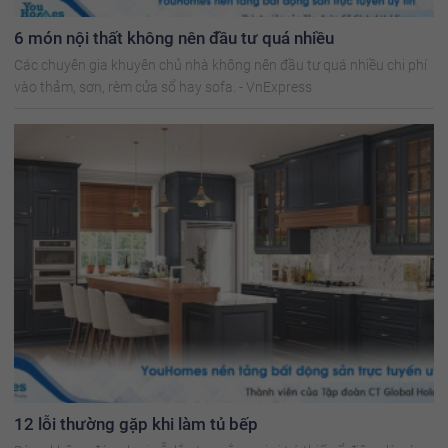
6 món nội thất không nên đầu tư quá nhiều
Các chuyên gia khuyên chủ nhà không nên đầu tư quá nhiều chi phí
vào thảm, sơn, rèm cửa sổ hay sofa. - VnExpress
12 lỗi thường gặp khi làm tủ bếp