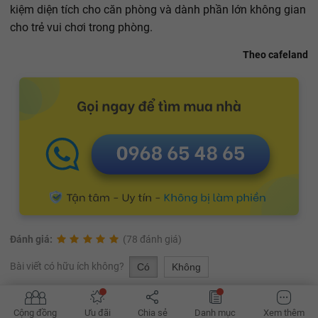
kiệm diện tích cho căn phòng và dành phần lớn không gian
cho trẻ vui chơi trong phòng.
Theo cafeland
Đánh giá:
(78 đánh giá)
Bài viết có hữu ích không?
Có
Không
CÓ LẼ BẠN NÊN ĐỌC THÊM
Cộng đồng
Ưu đãi
Chia sẻ
Danh mục
Xem thêm