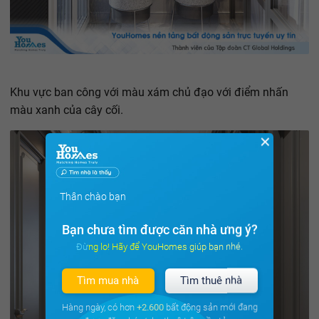
Khu vực ban công với màu xám chủ đạo với điểm nhấn
màu xanh của cây cối.
✕
Thân chào bạn
Bạn chưa tìm được căn nhà ưng ý?
Đừng lo! Hãy để YouHomes giúp bạn nhé.
Tìm mua nhà
Tìm thuê nhà
Hàng ngày, có hơn
+2.600
bất động sản mới đang