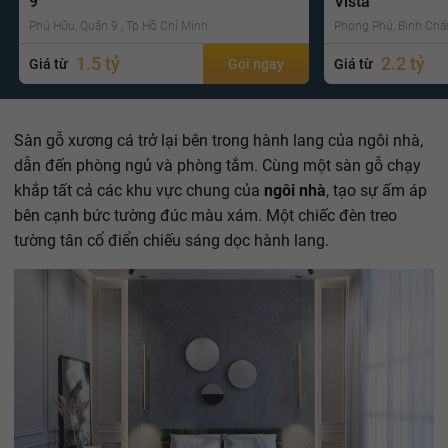
9
Vista
Phú Hữu, Quận 9 , Tp Hồ Chí Minh
Phong Phú, Bình Chá
1.5 tỷ
2.2 tỷ
Giá từ
Gọi ngay
Giá từ
Sàn gỗ xương cá trở lại bên trong hành lang của ngôi nhà,
dẫn đến phòng ngủ và phòng tắm. Cùng một sàn gỗ chạy
khắp tất cả các khu vực chung của
ngôi nhà
, tạo sự ấm áp
bên cạnh bức tường đúc màu xám. Một chiếc đèn treo
tường tân cổ điển chiếu sáng dọc hành lang.