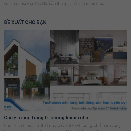
với nhau mà việc thiết kế cầu thang là cả một nghệ thuật.
ĐỀ XUẤT CHO BẠN
Các ý tưởng trang trí phòng khách nhỏ
Chọn kích thước nội thất nhỏ, đẩy sofa sát tường, phối màu cùng