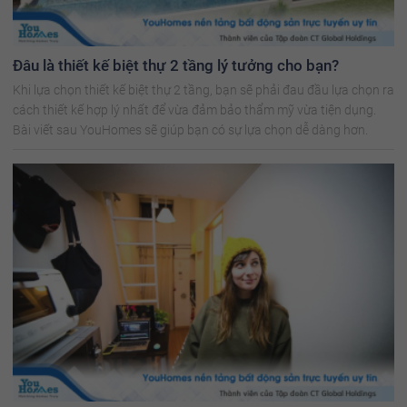
Đâu là thiết kế biệt thự 2 tầng lý tưởng cho bạn?
Khi lựa chọn thiết kế biệt thự 2 tầng, bạn sẽ phải đau đầu lựa chọn ra
cách thiết kế hợp lý nhất để vừa đảm bảo thẩm mỹ vừa tiện dụng.
Bài viết sau YouHomes sẽ giúp bạn có sự lựa chọn dễ dàng hơn.