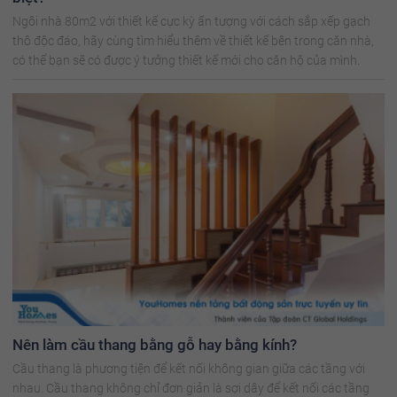
Ngôi nhà 80m2 với thiết kế cực kỳ ấn tượng với cách sắp xếp gạch
thô độc đáo, hãy cùng tìm hiểu thêm về thiết kế bên trong căn nhà,
có thể bạn sẽ có được ý tưởng thiết kế mới cho căn hộ của mình.
Nên làm cầu thang bằng gỗ hay bằng kính?
Cầu thang là phương tiện để kết nối không gian giữa các tầng với
nhau. Cầu thang không chỉ đơn giản là sợi dây để kết nối các tầng