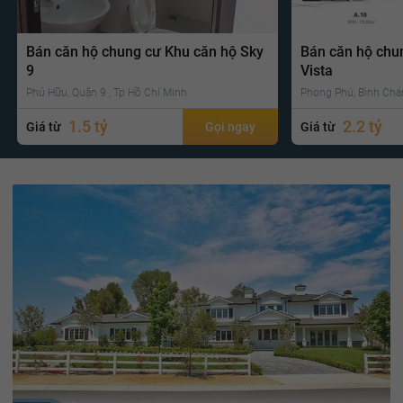
Bán căn hộ chung cư Khu căn hộ Sky
Bán căn hộ chu
9
Vista
Phú Hữu, Quận 9 , Tp Hồ Chí Minh
Phong Phú, Bình Chá
1.5 tỷ
2.2 tỷ
Giá từ
Gọi ngay
Giá từ