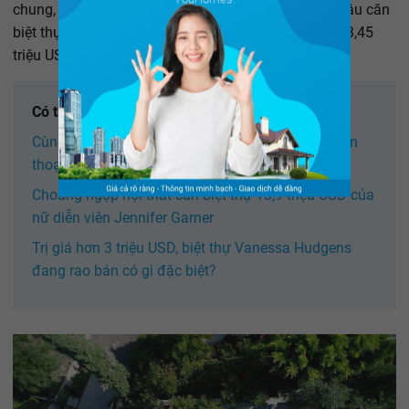
chung, Kylie Jenner và rapper Travis Scott góp tiền tậu căn
biệt thự tại khu Beverly Hills (Los Angeles, Mỹ) giá 13,45
triệu USD.
Có thể bạn quan tâm:
Cùng chiêm ngưỡng khu Neverland 1.100ha huyền
thoại của Michael Jackson
Choáng ngợp nội thất căn biệt thự 13,9 triệu USD của
nữ diễn viên Jennifer Garner
Trị giá hơn 3 triệu USD, biệt thự Vanessa Hudgens
đang rao bán có gì đặc biệt?