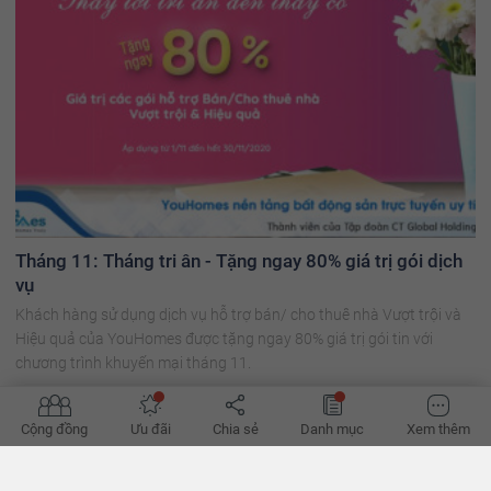
Tháng 11: Tháng tri ân - Tặng ngay 80% giá trị gói dịch
vụ
Khách hàng sử dụng dịch vụ hỗ trợ bán/ cho thuê nhà Vượt trội và
Hiệu quả của YouHomes được tặng ngay 80% giá trị gói tin với
chương trình khuyến mại tháng 11.
Cộng đồng
Ưu đãi
Chia sẻ
Danh mục
Xem thêm