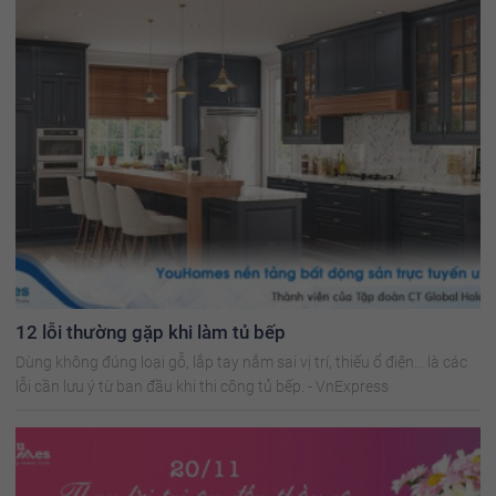
12 lỗi thường gặp khi làm tủ bếp
Dùng không đúng loại gỗ, lắp tay nắm sai vị trí, thiếu ổ điện... là các
lỗi cần lưu ý từ ban đầu khi thi công tủ bếp. - VnExpress