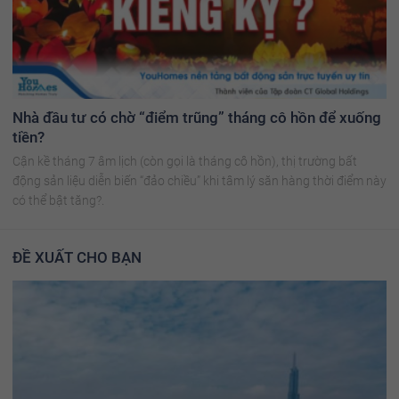
Nhà đầu tư có chờ “điểm trũng” tháng cô hồn để xuống
tiền?
Cận kề tháng 7 âm lịch (còn gọi là tháng cô hồn), thị trường bất
động sản liệu diễn biến “đảo chiều” khi tâm lý săn hàng thời điểm này
có thể bật tăng?.
ĐỀ XUẤT CHO BẠN