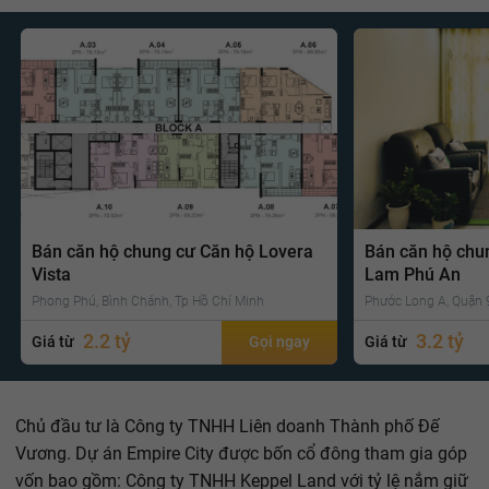
Bán căn hộ chung cư Căn hộ Lovera
Bán căn hộ chu
Vista
Lam Phú An
Phong Phú, Bình Chánh, Tp Hồ Chí Minh
Phước Long A, Quận 9
2.2 tỷ
3.2 tỷ
Giá từ
Gọi ngay
Giá từ
Chủ đầu tư là Công ty TNHH Liên doanh Thành phố Đế
Vương. Dự án Empire City được bốn cổ đông tham gia góp
vốn bao gồm: Công ty TNHH Keppel Land với tỷ lệ nắm giữ