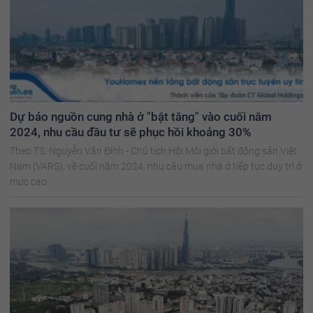
Dự báo nguồn cung nhà ở "bật tăng" vào cuối năm
2024, nhu cầu đầu tư sẽ phục hồi khoảng 30%
Theo TS. Nguyễn Văn Đính - Chủ tịch Hội Môi giới bất động sản Việt
Nam (VARS), về cuối năm 2024, nhu cầu mua nhà ở tiếp tục duy trì ở
mức cao