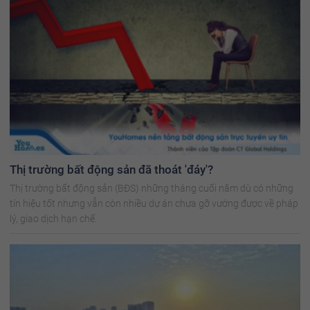
Thị trường bất động sản đã thoát 'đáy'?
Thị trường bất động sản (BĐS) những tháng cuối năm dù có những
tín hiệu tốt nhưng vẫn còn nhiều dự án chưa gỡ vướng được về pháp
lý, giao dịch hạn chế.