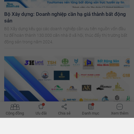
Bộ Xây dựng: Doanh nghiệp cần hạ giá thành bất động
sản
Bộ Xây dựng kêu gọi các doanh nghiệp cần ưu tiên nguồn vốn đầu
tư để hoàn thành 130.000 căn nhà ở xã hội, thúc đẩy thị trường bất
động sản trong năm 2024.
Cộng đồng
Ưu đãi
Chia sẻ
Danh mục
Xem thêm