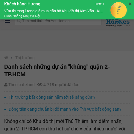
✕
Khách hàng Hương
xem
Cộng đồng Môi giới bPRO
1.58 tỷ
Vừa thương lượng giá mua căn hộ Khu đô thị Kim Văn - Kim Lũ Golden Silk
Quận Hoàng Mai, Hà Nội
›
Thị trường
Danh sách những dự án "khủng" quận 2-
TP.HCM
Theo cafeland
4.718 người đã đọc
Thị trường bất động sản năm tới sẽ ‘sáng cửa’?
Dòng tiền đang chuẩn bị đổ mạnh vào lĩnh vực bất động sản?
Không chỉ có Khu đô thị mới Thủ Thiêm làm điểm nhấn,
quận 2- TP.HCM còn thu hút sự chú ý của nhiều người với