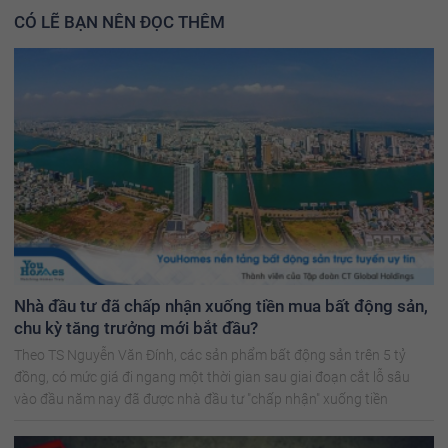
CÓ LẼ BẠN NÊN ĐỌC THÊM
Nhà đầu tư đã chấp nhận xuống tiền mua bất động sản,
chu kỳ tăng trưởng mới bắt đầu?
Theo TS Nguyễn Văn Đính, các sản phẩm bất động sản trên 5 tỷ
đồng, có mức giá đi ngang một thời gian sau giai đoạn cắt lỗ sâu
vào đầu năm nay đã được nhà đầu tư "chấp nhận" xuống tiền