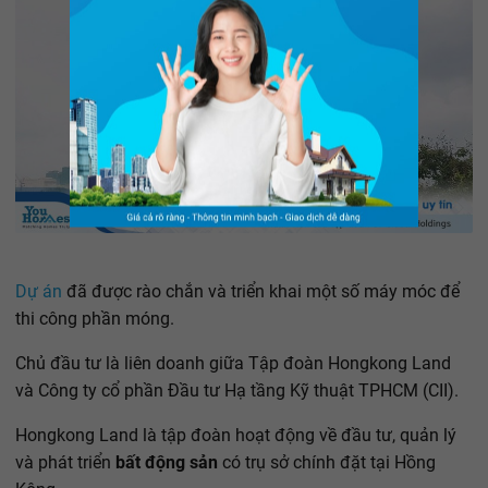
Dự án
đã được rào chắn và triển khai một số máy móc để
thi công phần móng.
Chủ đầu tư là liên doanh giữa Tập đoàn Hongkong Land
và Công ty cổ phần Đầu tư Hạ tầng Kỹ thuật TPHCM (CII).
Hongkong Land là tập đoàn hoạt động về đầu tư, quản lý
và phát triển
bất động sản
có trụ sở chính đặt tại Hồng