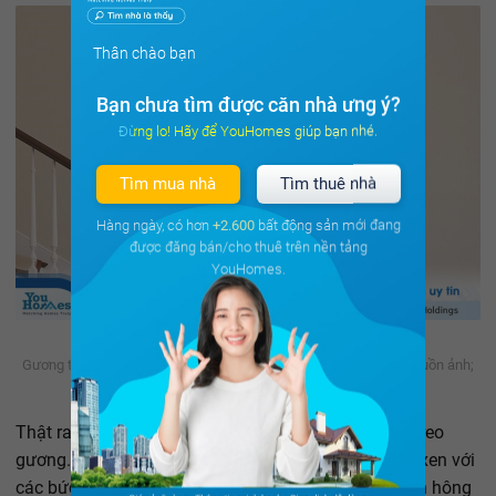
Thân chào bạn
Bạn chưa tìm được căn nhà ưng ý?
Đừng lo! Hãy để YouHomes giúp bạn nhé.
Tìm mua nhà
Tìm thuê nhà
Hàng ngày, có hơn
+2.600
bất động sản mới đang
được đăng bán/cho thuê trên nền tảng
YouHomes.
Gương trang trí cầu thang mang lại vẻ khác biệt cho ngôi nhà, nguồn ảnh;
Internet
Thật ra mà nói, cầu thang là nơi lý tưởng để có thể treo
gương. Bạn có thể đặt những chiếc gương nhỏ đan xen với
các bức tranh dọc theo hướng cầu thang, hoặc ở bên hông