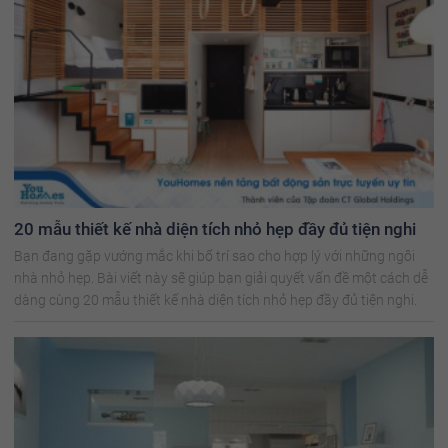
20 mẫu thiết kế nhà diện tích nhỏ hẹp đầy đủ tiện nghi
Bạn đang gặp vướng mắc khi bố trí sao cho hợp lý với những ngôi
nhà nhỏ hẹp. Bài viết này sẽ giúp bạn giải quyết vấn đề một cách dễ
dàng cùng 20 mẫu thiết kế nhà diện tích nhỏ hẹp đầy đủ tiện nghi.