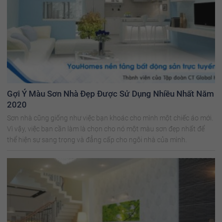
Gợi Ý Màu Sơn Nhà Đẹp Được Sử Dụng Nhiều Nhất Năm
2020
Sơn nhà cũng giống như việc bạn khoác cho mình một chiếc áo mới.
Vì vậy, việc bạn cần làm là chọn cho nó một màu sơn đẹp nhất để
thể hiện sự sang trọng và đẳng cấp cho ngôi nhà của mình.