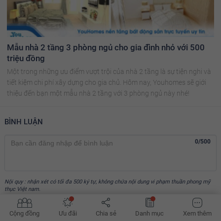
Mẫu nhà 2 tầng 3 phòng ngủ cho gia đình nhỏ với 500
triệu đồng
Một trong những ưu điểm vượt trội của nhà 2 tầng là sự tiện nghi và
tiết kiệm chi phí xây dựng cho gia chủ. Hôm nay, Youhomes sẽ giới
thiệu đến bạn một mẫu nhà 2 tầng với 3 phòng ngủ này nhé!
BÌNH LUẬN
0/500
Nội quy : nhận xét có tối đa 500 ký tự, không chứa nội dung vi phạm thuần phong mỹ
thục Việt nam.
Gửi bình luận
Cộng đồng
Ưu đãi
Chia sẻ
Danh mục
Xem thêm