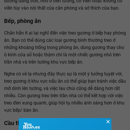
dương dáng tròn, nhỏ ở trên tường, có viền hoặc không có
viền tùy vào nội thất của căn phòng và sở thích của bạn.
Bếp, phòng ăn
Chắn hẳn ít ai lại nghĩ đến việc treo gương ở bếp hay phòng
ăn. Bạn có thể dùng các loại gương bình thường treo ở
những khoảng trống trong phòng ăn, dùng gương thay cho
ô kính cửa sổ hoặc thậm chí là một chiếc gương nhỏ trên
trần nhà và trên tường khu vực bếp ăn.
Nghe có vẻ lạ nhưng đây thực sự là một ý tưởng tuyệt vời,
treo gương ở khu vực nấu ăn có thể giúp bạn tránh việc dầu
mỡ dính lên tường, và việc lau chùi cũng dễ dàng hơn rất
nhiều. Còn gương treo trên trần nhà có thể kết hợp với việc
treo đèn xung quanh, giúp hội tụ nhiều ánh sáng hơn ở khu
vực bếp/ bàn ăn.
✕
Cầu thang