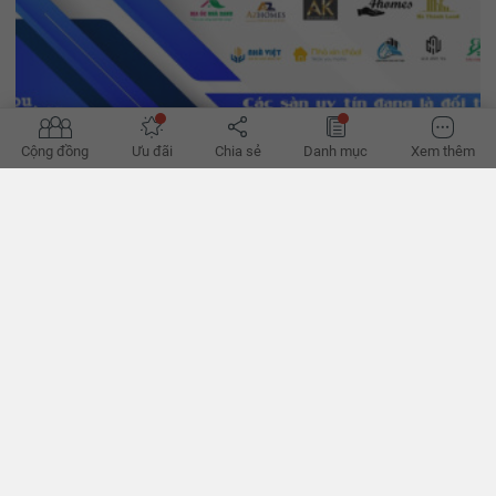
Cộng đồng
Ưu đãi
Chia sẻ
Danh mục
Xem thêm
'Đường phục hồi của bất động sản bớt khó'
Hành lang pháp lý dần hoàn thiện, tín dụng đã thoáng hơn, có thể
giúp hành trình phục hồi của bất động sản bớt khó khăn thời gian
tới, theo các chuyên gia. - VnExpress