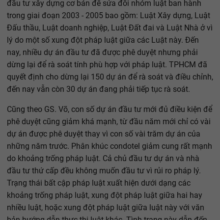
đầu tư xây dựng cơ bản để sửa đổi nhóm luật ban hành
trong giai đoạn 2003 - 2005 bao gồm: Luật Xây dựng, Luật
Đấu thầu, Luật doanh nghiệp, Luật Đất đai và Luật Nhà ở vì
lý do một số xung đột pháp luật giữa các Luật này. Đến
nay, nhiều dự án đầu tư đã được phê duyệt nhưng phải
dừng lại để rà soát tính phù hợp với pháp luật. TPHCM đã
quyết định cho dừng lại 150 dự án để rà soát và điều chỉnh,
đến nay vẫn còn 30 dự án đang phải tiếp tục rà soát.
Cũng theo GS. Võ, con số dự án đầu tư mới đủ điều kiện để
phê duyệt cũng giảm khá mạnh, từ đầu năm mới chỉ có vài
dự án được phê duyệt thay vì con số vài trăm dự án của
những năm trước. Phân khúc condotel giảm cung rất mạnh
do khoảng trống pháp luật. Cả chủ đầu tư dự án và nhà
đầu tư thứ cấp đều không muốn đầu tư vì rủi ro pháp lý.
Trạng thái bất cập pháp luật xuất hiện dưới dạng các
khoảng trống pháp luật, xung đột pháp luật giữa hai hay
nhiều luật, hoặc xung đột pháp luật giữa luật này với văn
bản hướng dẫn thực thi luật khác. Tình trạng này dẫn đến