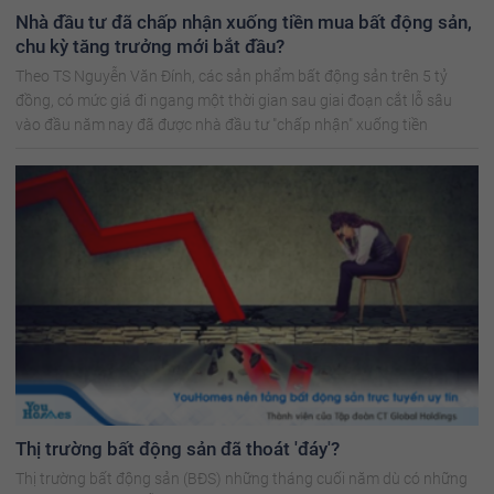
Nhà đầu tư đã chấp nhận xuống tiền mua bất động sản,
chu kỳ tăng trưởng mới bắt đầu?
Theo TS Nguyễn Văn Đính, các sản phẩm bất động sản trên 5 tỷ
đồng, có mức giá đi ngang một thời gian sau giai đoạn cắt lỗ sâu
vào đầu năm nay đã được nhà đầu tư "chấp nhận" xuống tiền
Thị trường bất động sản đã thoát 'đáy'?
Thị trường bất động sản (BĐS) những tháng cuối năm dù có những