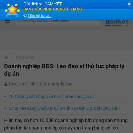
✕
Gói dịch vụ CAM KẾT
Cộng đồng Môi giới bPRO
BÁN ĐƯỢC NHÀ TRONG 3 THÁNG
Liên hệ tư vấn
›
Thị trường
Doanh nghiệp BĐS: Lao đao vì thủ tục pháp lý
dự án
Theo cafef
1.956 người đã đọc
Thị trường bất động sản năm tới sẽ ‘sáng cửa’?
Dòng tiền đang chuẩn bị đổ mạnh vào lĩnh vực bất động sản?
Hiện nay có hơn 10.000 doanh nghiệp bất động sản nhưng
phần lớn là doanh nghiệp có quy mô trung bình, chỉ có