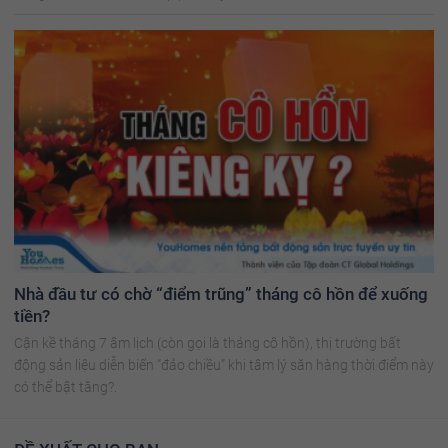
Nhà đầu tư có chờ “điểm trũng” tháng cô hồn để xuống
tiền?
Cận kề tháng 7 âm lịch (còn gọi là tháng cô hồn), thị trường bất
động sản liệu diễn biến “đảo chiều” khi tâm lý săn hàng thời điểm này
có thể bật tăng?.