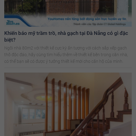
Khiến báo mỹ trầm trồ, nhà gạch tại Đà Nẵng có gì đặc
biệt?
Ngôi nhà 80m2 với thiết kế cực kỳ ấn tượng với cách sắp xếp gạch
thô độc đáo, hãy cùng tìm hiểu thêm về thiết kế bên trong căn nhà,
có thể bạn sẽ có được ý tưởng thiết kế mới cho căn hộ của mình.