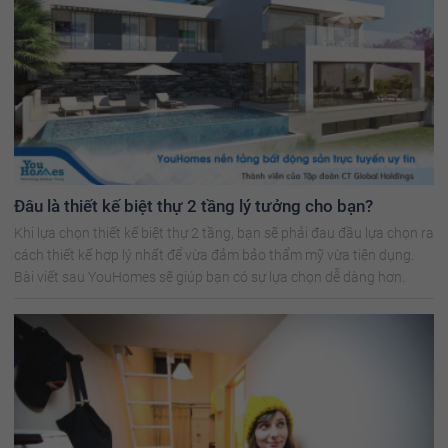
Đâu là thiết kế biệt thự 2 tầng lý tưởng cho bạn?
Khi lựa chọn thiết kế biệt thự 2 tầng, bạn sẽ phải đau đầu lựa chọn ra
cách thiết kế hợp lý nhất để vừa đảm bảo thẩm mỹ vừa tiện dụng.
Bài viết sau YouHomes sẽ giúp bạn có sự lựa chọn dễ dàng hơn.