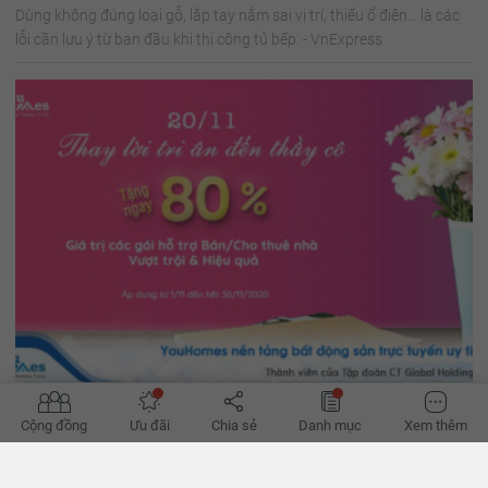
Dùng không đúng loại gỗ, lắp tay nắm sai vị trí, thiếu ổ điện... là các
lỗi cần lưu ý từ ban đầu khi thi công tủ bếp. - VnExpress
Tháng 11: Tháng tri ân - Tặng ngay 80% giá trị gói dịch
Cộng đồng
Ưu đãi
Chia sẻ
Danh mục
Xem thêm
vụ
Khách hàng sử dụng dịch vụ hỗ trợ bán/ cho thuê nhà Vượt trội và
Hiệu quả của YouHomes được tặng ngay 80% giá trị gói tin với