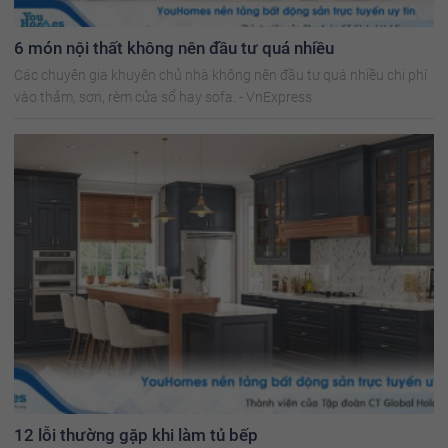
6 món nội thất không nên đầu tư quá nhiều
Các chuyên gia khuyên chủ nhà không nên đầu tư quá nhiều chi phí
vào thảm, sơn, rèm cửa sổ hay sofa. - VnExpress
12 lỗi thường gặp khi làm tủ bếp