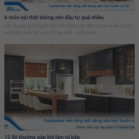
6 món nội thất không nên đầu tư quá nhiều
Các chuyên gia khuyên chủ nhà không nên đầu tư quá nhiều chi phí
vào thảm, sơn, rèm cửa sổ hay sofa. - VnExpress
12 lỗi thường gặp khi làm tủ bếp