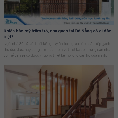
Khiến báo mỹ trầm trồ, nhà gạch tại Đà Nẵng có gì đặc
biệt?
Ngôi nhà 80m2 với thiết kế cực kỳ ấn tượng với cách sắp xếp gạch
thô độc đáo, hãy cùng tìm hiểu thêm về thiết kế bên trong căn nhà,
có thể bạn sẽ có được ý tưởng thiết kế mới cho căn hộ của mình.