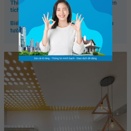
Thiết kế "cực độc" cho nhà chung cư diện
tích nhỏ
Biến nhà hẹp trở nên rộng rãi nhờ tủ âm
tường