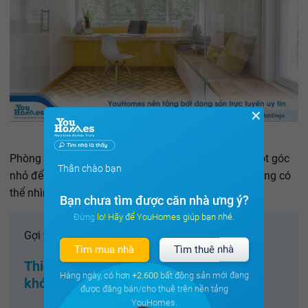
✕
Phòng ngủ của trẻ có ban công mở ra phía đông. Một góc
Thân chào bạn
nhỏ để chơi đùa được tích hợp làm tủ quần áo và cũng có
thể nhìn xuống khu vườn bên dưới.
Bạn chưa tìm được căn nhà ưng ý?
Đừng lo! Hãy để YouHomes giúp bạn nhé.
Gợi ý cho bạn:
Tìm mua nhà
Tìm thuê nhà
Thiết kế cho ngôi nhà 27m2 đến người
Hàng ngày, có hơn
+2.600
bất động sản mới đang
khó tính nhất cũng phải gật đầu
được đăng bán/cho thuê trên nền tảng
YouHomes.