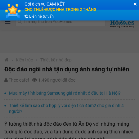
✕
Gói dịch vụ CAM KẾT
Cộng đồng Môi giới bPRO
CHO THUÊ ĐƯỢC NHÀ TRONG 2 THÁNG
Liên hệ tư vấn
›
Kiến trúc
›
Thiết kế nhà đẹp
Độc đáo ngôi nhà tận dụng ánh sáng tự nhiên
Theo cafef
1.490 người đã đọc
Mua máy tính bảng Samsung giá rẻ nhất ở đâu tại Hà Nội?
Thiết kế làm sao cho hợp lý với diện tích 45m2 cho gia đình 4
người?
Ý tưởng thiết nhà độc đáo đến từ Ấn Độ với những mảng
tường lỗ độc đáo, vừa tận dụng được ánh sáng thiên nhiên