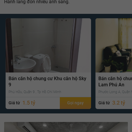
Hành lang đón nhiều ánh sáng.
Bán căn hộ chung cư Khu căn hộ Sky
Bán căn hộ chu
9
Lam Phú An
Phú Hữu, Quận 9 , Tp Hồ Chí Minh
Phước Long A, Quận 9
1.5 tỷ
3.2 tỷ
Giá từ
Gọi ngay
Giá từ