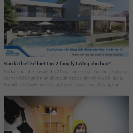
Đâu là thiết kế biệt thự 2 tầng lý tưởng cho bạn?
Khi lựa chọn thiết kế biệt thự 2 tầng, bạn sẽ phải đau đầu lựa chọn ra
cách thiết kế hợp lý nhất để vừa đảm bảo thẩm mỹ vừa tiện dụng.
Bài viết sau YouHomes sẽ giúp bạn có sự lựa chọn dễ dàng hơn.