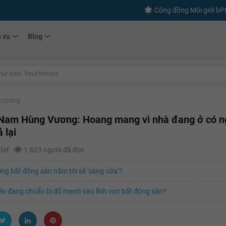
Cộng đồng Môi giới b
h vụ
Blog
 trường
Nam Hùng Vương: Hoang mang vì nhà đang ở có n
ả lại
afef
1.623 người đã đọc
ờng bất động sản năm tới sẽ ‘sáng cửa’?
ền đang chuẩn bị đổ mạnh vào lĩnh vực bất động sản?