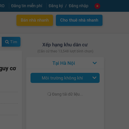
PRO
Đăng tin miễn phí
Đăng ký
Đăng nhập
Bán nhà nhanh
Cho thuê nhà nhanh
Tìm
Xếp hạng khu dân cư
(Căn cứ theo 13,548 lượt bình chọn)
Hà Nội
guy cơ
Môi trường không khí
Đang tải dữ liệu...