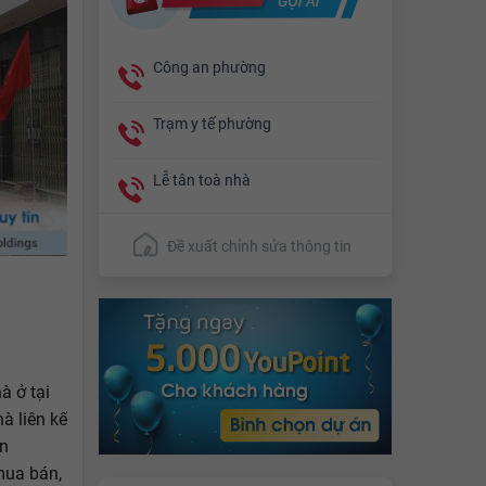
Công an phường
Trạm y tế phường
Lễ tân toà nhà
Đề xuất chỉnh sửa thông tin
à ở tại
à liên kế
àn
mua bán,