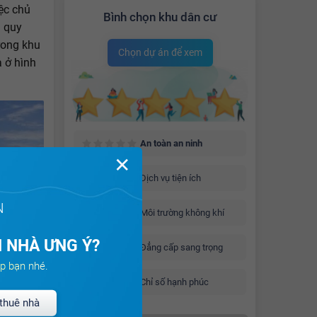
ệc chủ
Bình chọn khu dân cư
g quy
rong khu
Chọn dự án để xem
 ở hình
An toàn an ninh
✕
Dịch vụ tiện ích
N
Môi trường không khí
 NHÀ ƯNG Ý?
Đẳng cấp sang trọng
p bạn nhé.
Chỉ số hạnh phúc
thuê nhà