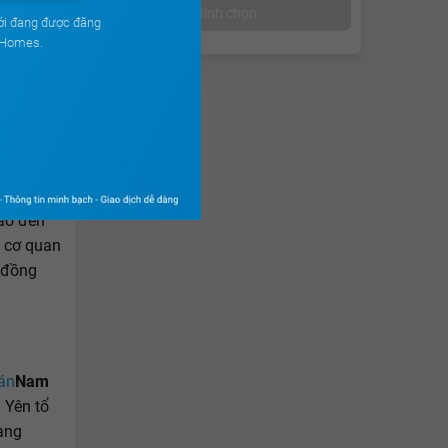
Bình chọn
ới đang được đăng
uHomes.
năm nay.
và
ủ đầu tư
y định
báo đến
c cơ quan
p đồng
án
Nam
 Yên tổ
oàng