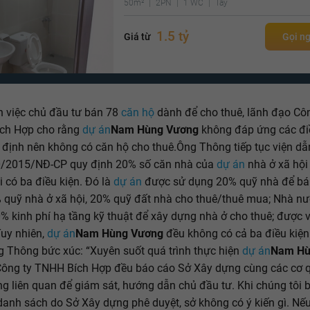
50m²
2PN
1 WC
Tây
1.5 tỷ
Giá từ
Gọi n
ch việc chủ đầu tư bán 78
căn hộ
dành để cho thuê, lãnh đạo Côn
ch Hợp cho rằng
dự án
Nam Hùng Vương
không đáp ứng các đi
 định nên không có căn hộ cho thuê.Ông Thông tiếp tục viện dẫ
0/2015/NĐ-CP quy định 20% số căn nhà của
dự án
nhà ở xã hội
i có ba điều kiện. Đó là
dự án
được sử dụng 20% quỹ nhà để bá
 quỹ nhà ở xã hội, 20% quỹ đất nhà cho thuê/thuê mua; Nhà nư
0% kinh phí hạ tầng kỹ thuật để xây dựng nhà ở cho thuê; được 
Tuy nhiên,
dự án
Nam Hùng Vương
đều không có cả ba điều kiệ
 Thông bức xúc: “Xuyên suốt quá trình thực hiện
dự án
Nam Hù
 Công ty TNHH Bích Hợp đều báo cáo Sở Xây dựng cùng các cơ 
g liên quan để giám sát, hướng dẫn chủ đầu tư. Khi chúng tôi 
danh sách do Sở Xây dựng phê duyệt, sở không có ý kiến gì. Nế