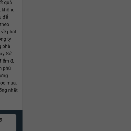
ết quả
, không
u để
theo
 về phát
ông ty
g phê
đây Sở
điểm đ,
h phủ
dựng
ược mua,
ống nhất
 9
Bán căn hộ chung c
Phong Phú, Bình Chánh, T