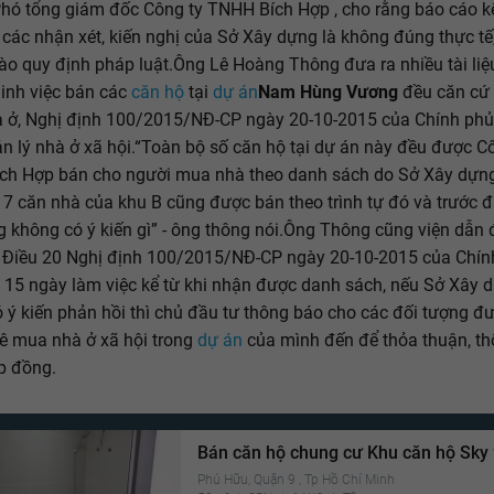
hó tổng giám đốc Công ty TNHH Bích Hợp , cho rằng báo cáo k
, các nhận xét, kiến nghị của Sở Xây dựng là không đúng thực tế
ào quy định pháp luật.Ông Lê Hoàng Thông đưa ra nhiều tài liệ
inh việc bán các
căn hộ
tại
dự án
Nam Hùng Vương
đều căn cứ 
 ở, Nghị định 100/2015/NĐ-CP ngày 20-10-2015 của Chính phủ
uản lý nhà ở xã hội.“Toàn bộ số căn hộ tại dự án này đều được C
ch Hợp bán cho người mua nhà theo danh sách do Sở Xây dựn
17 căn nhà của khu B cũng được bán theo trình tự đó và trước 
 không có ý kiến gì” - ông thông nói.Ông Thông cũng viện dẫn 
 Điều 20 Nghị định 100/2015/NĐ-CP ngày 20-10-2015 của Chín
 15 ngày làm việc kể từ khi nhận được danh sách, nếu Sở Xây 
 ý kiến phản hồi thì chủ đầu tư thông báo cho các đối tượng đ
uê mua nhà ở xã hội trong
dự án
của mình đến để thỏa thuận, th
p đồng.
Bán căn hộ chung cư Khu căn hộ Sky
Phú Hữu, Quận 9 , Tp Hồ Chí Minh