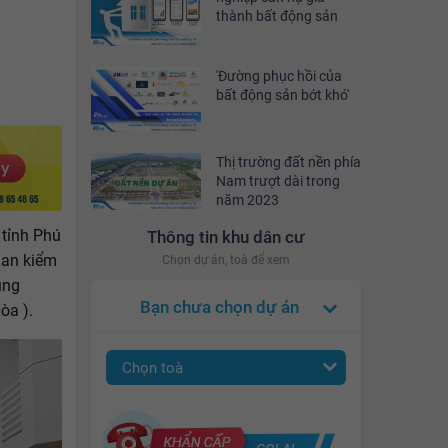
thành bất động sản
'Đường phục hồi của
bất động sản bớt khó'
Thị trường đất nền phía
Nam trượt dài trong
năm 2023
 tỉnh Phú
Thông tin khu dân cư
uan kiểm
Chọn dự án, toà để xem
ùng
Bạn chưa chọn dự án
òa ).
Chọn toà