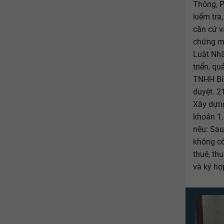
Thông, P
kiểm tra
căn cứ v
chứng m
Luật Nhà
triển, q
TNHH Bí
duyệt. 2
Xây dựng
khoản 1,
nêu: Sau
không có
thuê, th
và ký hợ