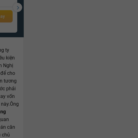
82.8m²
3PN
2 WC
2.2 tỷ
gay
Giá từ
g ty
ều kiện
n Nghị
 để cho
n tương
ớc phải
vay vốn
n này.Ông
ng
quan
bán căn
u chủ