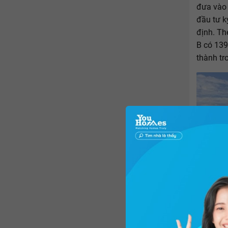
đưa vào 
đầu tư k
định. Th
B có 13
thành tr