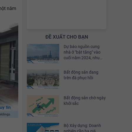
 một năm
ĐỀ XUẤT CHO BẠN
Dự báo nguồn cung
nhà ở "bật tăng" vào
cuối năm 2024, nhu
cầu đầu tư sẽ phục hồi
khoảng 30%
Bất động sản đang
trên đà phục hồi
Bất động sản chờ ngày
khởi sắc
Bộ Xây dựng: Doanh
nghiệp cần hạ giá