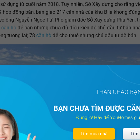
sử dụng từ cuối năm 2018. Tuy nhiên, Sở Xây dựng cho rằng vi
ý hợp đồng bán, bàn giao 217 căn nhà của khu B là không đún
eo ông Nguyễn Ngọc Tứ, Phó giám đốc Sở Xây dựng Phú Yên, t
9
căn hộ
để bán nhưng chưa đủ điều kiện để chủ đầu tư bán nhà
ong tương lai; 78
căn hộ
để cho thuê nhưng chủ đầu tư đã bán.
THÂN CHÀO BẠ
BẠN CHƯA TÌM ĐƯỢC CĂN
Đừng lo! Hãy để YouHomes giú
Tìm mua nhà
Tìm 