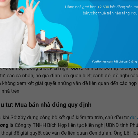
Hàng ngày, có hơn
+2.600
bất động sản m
bán/cho thuê trên nền tảng Yo
Dân hoang mang vì nhà đang ở có nguy cơ phải trả lại - Ảnh 2.
 nhà tại
dự án
Nam Hùng Vương
đã đưa vào sử dụng gần một 
Ảnh: TL
ựng Phú Yên cho rằng các hợp đồng mua bán giữa chủ đầu tư 
ười mua nhà không có giá trị pháp lý. Sở Xây dựng yêu cầu ch
 bộ các hợp đồng mua bán nhà này, xử lý tiền mua nhà theo qu
t về dân sự. Đồng thời, kiến nghị UBND tỉnh cho Sở này thông 
tư, các cá nhân, hộ gia đình liên quan biết; cạnh đó, đề nghị cá
n không xem xét giải quyết những vấn đề liên quan dến các hợ
nhà trên.
u tư: Mua bán nhà đúng quy định
 khi Sở Xây dựng công bố kết quả kiểm tra trên, chủ đầu tư
dự 
ương
là Công ty TNHH Bích Hợp liên tục kiến nghị UBND tỉnh Phú
 thoại để giải quyết các vấn đề liên quan đến dự án. Ông Lê H