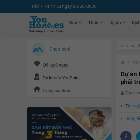
Thứ 7, 14:47:54 ngày 08/08/2026
Mua
Thuê
Dự án
Dịc
Chào bạn!
›
Thị
Đổi quà ngay
Dự án 
Tài khoản YouPoint
phải tr
Trang cá nhân
Theo c
Thị trư
Dòng ti