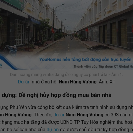
Dân hoang mang vì nhà đang ở có nguy cơ phải trả lại - Ảnh 1.
Dự án
nhà ở xã hội
Nam Hùng Vương
. Ảnh: XT
 dựng: Đề nghị hủy hợp đồng mua bán nhà
ựng Phú Yên vừa công bố kết quả kiểm tra tình hình sử dụng nh
m Hùng Vương
. Theo đó,
dự án
Nam Hùng Vương
có 393 căn nh
c hạng mục hạ tầng đã được UBND TP Tuy Hòa nghiệm thu ho
oàn bộ số căn nhà của
dự án
đã được chủ đầu tư ký hợp đồng 