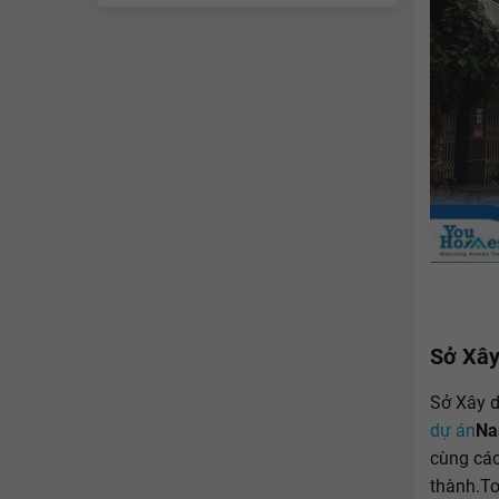
Sở Xây
Sở Xây d
dự án
Na
cùng cá
thành.T