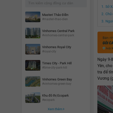
Sở X
Chủ 
Masteri Thảo Điền
#masteri-thao-dien
Ngườ
Vinhomes Central Park
#vinhomes-central-park
Vinhomes Royal City
#royal-city
Ngày 9-8
Times City - Park Hill
Yên, cho
#time-city-park-hill
tra để t
Vương (g
Vinhomes Green Bay
#vinhomes-green-bay
Khu đô thị Ecopark
#ecopark
Xem thêm