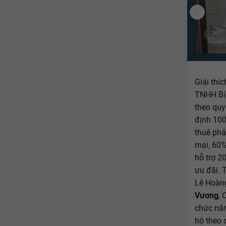
Giải thí
TNHH Bí
theo quy
định 10
thuê phả
mại, 60%
hỗ trợ 2
ưu đãi. 
Lê Hoàng
Vương
,
chức năn
hộ theo 