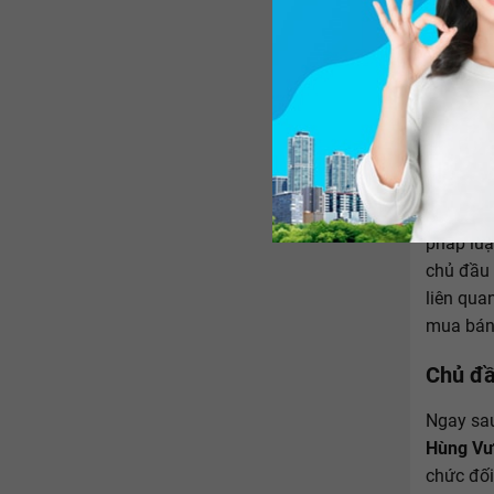
Các căn
Sở Xây d
những ng
hủy toàn
pháp luậ
chủ đầu 
liên qua
mua bán 
Chủ đầ
Ngay sau
Hùng V
chức đối