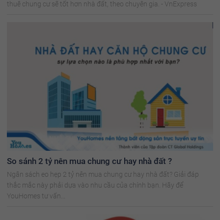
thuê chung cư sẽ tốt hơn nhà đất, theo chuyên gia. - VnExpress
So sánh 2 tỷ nên mua chung cư hay nhà đất ?
Ngân sách eo hẹp 2 tỷ nên mua chung cư hay nhà đất? Giải đáp
thắc mắc này phải dựa vào nhu cầu của chính bạn. Hãy để
YouHomes tư vấn...