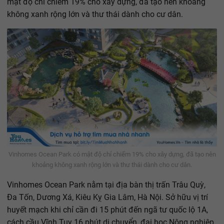
mật độ chỉ chiếm 19% cho xây dựng, đã tạo nên khoảng
không xanh rộng lớn và thư thái dành cho cư dân.
Vinhomes Ocean Park có mật độ chỉ chiếm 19% cho xây dựng, đã tạo nên
khoảng không xanh rộng lớn và thư thái dành cho cư dân.
Vinhomes Ocean Park nằm tại địa bàn thị trấn Trâu Quỳ,
Đa Tốn, Dương Xá, Kiêu Kỵ Gia Lâm, Hà Nội. Sở hữu vị trí
huyết mạch khi chỉ cần đi 15 phút đến ngã tư quốc lộ 1A,
cách cầu Vĩnh Tuy 16 phút di chuyển, đại học Nông nghiệp,