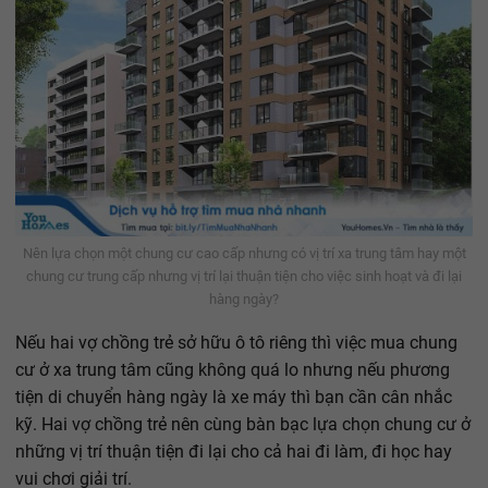
Nên lựa chọn một chung cư cao cấp nhưng có vị trí xa trung tâm hay một
chung cư trung cấp nhưng vị trí lại thuận tiện cho việc sinh hoạt và đi lại
hàng ngày?
Nếu hai vợ chồng trẻ sở hữu ô tô riêng thì việc mua chung
cư ở xa trung tâm cũng không quá lo nhưng nếu phương
tiện di chuyển hàng ngày là xe máy thì bạn cần cân nhắc
kỹ. Hai vợ chồng trẻ nên cùng bàn bạc lựa chọn chung cư ở
những vị trí thuận tiện đi lại cho cả hai đi làm, đi học hay
vui chơi giải trí.