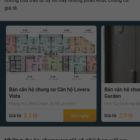
những chủ đầu tư uy tín hay những phân khúc chung cư
giá rẻ.
Bán căn hộ chung cư Căn hộ Lovera
Bán căn hộ chu
Vista
Garden
Phong Phú, Bình Chánh, Tp Hồ Chí Minh
Vĩnh Tuy, Quận Hai Bà
2.2 tỷ
2.9 tỷ
Giá từ
Gọi ngay
Giá từ