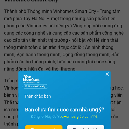
Thành phố Thông minh Vinhomes Smart City - Trung tâm
mới phía Tây Hà Nội – một trong những sản phẩm tiên
phong của Vinhomes nói riêng và Vingroup nói chung ứng
dụng các công nghệ và cung cấp các sản phẩm công nghệ
cao cấp tân tiến nhất thị trường - nổi bật với Hệ sinh thái
thông minh toàn diện trên 4 trục cốt lõi: An ninh thông
minh, Vận hành thông minh, Cộng đồng thông minh, Sản
phẩm căn hộ thông minh, hứa hẹn mang lại cuộc sống
năng động, hiện đại và thời thượng.
✕
Tổng diện tích 280ha, mật độ xây dựng chỉ 14.7%,
Vinhomes Smart City được quy hoạch đồng bộ trường học,
bệnh viện, trung tâm thương mại, với điểm nhấn Công viên
Thân chào bạn
Thể thao quy mô hàng đầu Đông Nam Á và hàng loạt tiện
Bạn chưa tìm được căn nhà ưng ý?
ích mới lạ ngay trong lòng đô thị. Sẵn sàng cho một lối
sống thông minh, trong không gian xanh năng động của
Đừng lo! Hãy để YouHomes giúp bạn nhé.
thành phố hiện đại kết nối không ngừng nghỉ.