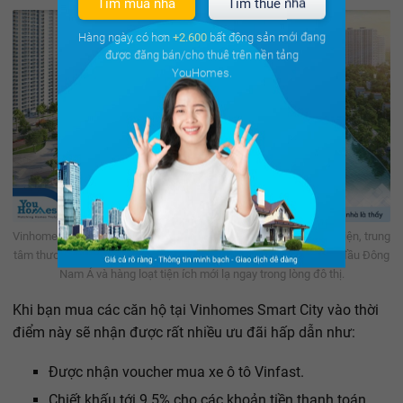
Tìm mua nhà
Tìm thuê nhà
Hàng ngày, có hơn
+2.600
bất động sản mới đang
được đăng bán/cho thuê trên nền tảng
YouHomes.
Vinhomes Smart City được quy hoạch đồng bộ trường học, bệnh viện, trung
tâm thương mại, với điểm nhấn Công viên Thể thao quy mô hàng đầu Đông
Nam Á và hàng loạt tiện ích mới lạ ngay trong lòng đô thị.
Khi bạn mua các căn hộ tại Vinhomes Smart City vào thời
điểm này sẽ nhận được rất nhiều ưu đãi hấp dẫn như:
Được nhận voucher mua xe ô tô Vinfast.
Chiết khấu tới 9.5% cho các khoản tiền thanh toán