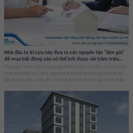
Nhà đầu tư kì cựu này đưa ra các nguyên tắc “làm giá”
để mua bất động sản có thể bớt được vài trăm triệu
đồng
Ông Đoàn Thiên Việt, chuyên gia BĐS cũng là nhà đầu tư kì cựu trên
thị trường BĐS cho rằng, người mua sẽ không thương lượng được
nếu quay lại lần 2, nếu lần 1 không đưa ra một mức giá tham chiếu.