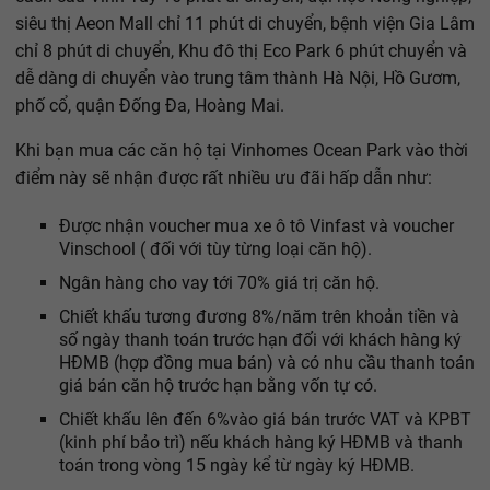
siêu thị Aeon Mall chỉ 11 phút di chuyển, bệnh viện Gia Lâm
chỉ 8 phút di chuyển, Khu đô thị Eco Park 6 phút chuyển và
dễ dàng di chuyển vào trung tâm thành Hà Nội, Hồ Gươm,
phố cổ, quận Đống Đa, Hoàng Mai.
Khi bạn mua các căn hộ tại Vinhomes Ocean Park vào thời
điểm này sẽ nhận được rất nhiều ưu đãi hấp dẫn như:
Được nhận voucher mua xe ô tô Vinfast và voucher
Vinschool ( đối với tùy từng loại căn hộ).
Ngân hàng cho vay tới 70% giá trị căn hộ.
Chiết khấu tương đương 8%/năm trên khoản tiền và
số ngày thanh toán trước hạn đối với khách hàng ký
HĐMB (hợp đồng mua bán) và có nhu cầu thanh toán
giá bán căn hộ trước hạn bằng vốn tự có.
Chiết khấu lên đến 6%vào giá bán trước VAT và KPBT
(kinh phí bảo trì) nếu khách hàng ký HĐMB và thanh
toán trong vòng 15 ngày kể từ ngày ký HĐMB.