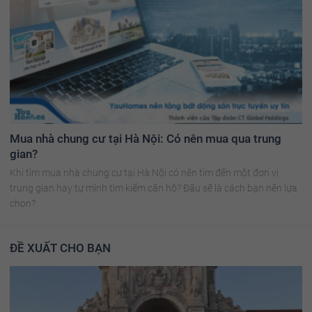
Mua nhà chung cư tại Hà Nội: Có nên mua qua trung
gian?
Khi tìm mua nhà chung cư tại Hà Nội có nên tìm đến một đơn vị
trung gian hay tự mình tìm kiếm căn hộ? Đâu sẽ là cách bạn nên lựa
chon?
ĐỀ XUẤT CHO BẠN