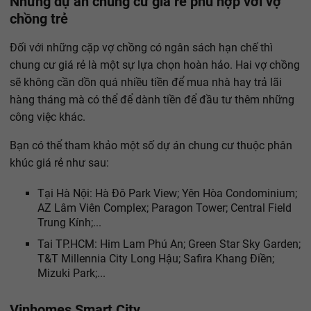
Những dự án chung cư giá rẻ phù hợp với vợ
chồng trẻ
Đối với những cặp vợ chồng có ngân sách hạn chế thì
chung cư giá rẻ là một sự lựa chọn hoàn hảo. Hai vợ chồng
sẽ không cần dồn quá nhiều tiền để mua nhà hay trả lãi
hàng tháng mà có thể để dành tiền để đầu tư thêm những
công việc khác.
Bạn có thể tham khảo một số dự án chung cư thuộc phân
khúc giá rẻ như sau:
Tại Hà Nội: Hà Đô Park View; Yên Hòa Condominium;
AZ Lâm Viên Complex; Paragon Tower; Central Field
Trung Kính;...
Tai TP.HCM: Him Lam Phú An; Green Star Sky Garden;
T&T Millennia City Long Hậu; Safira Khang Điền;
Mizuki Park;...
Vinhomes Smart City